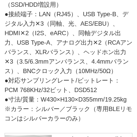
（SSD/HDD増設用）
●接続端子：LAN（RJ45）、USB Type-B、デ
ジタル入力✕3（同軸、光、AES/EBU）、
HDMI✕2（I2S、eARC）、同軸デジタル出
力、USB Type-A、アナログ出力✕2（RCAアン
バランス、XLRバランス）、ヘッドホン出力
✕3（3.5/6.3mmアンバランス、4.4mmバラン
ス）、BNCクロック入力（10MHz/50Ω）
●対応サンプリングレート/ビットレート：
PCM 768KHz/32ビット、DSD512
●寸法/質量：W430×H130×D355mm/19.25kg
※カラー：シルバー／ブラック（専用BLEリモ
コンはシルバーカラーのみ）