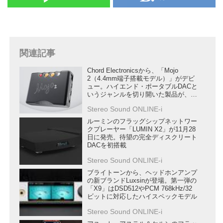
関連記事
Chord Electronicsから、「Mojo
2（4.4mm端子搭載モデル）」がデビ
ュー。ハイエンド・ポータブルDACと
いうジャンルを切り開いた製品が、さ
らに進化を果たす
Stereo Sound ONLINE-i
ルーミンのフラッグシップネットワー
クプレーヤー「LUMIN X2」が11月28
日に発売。待望の完全ディスクリート
DACを初搭載
Stereo Sound ONLINE-i
ブライトーンから、ヘッドホンアンプ
の新ブランドLuxsinが登場。第一弾の
「X9」はDSD512やPCM 768kHz/32
ビットに対応したハイスペックモデル
Stereo Sound ONLINE-i