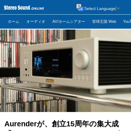
Select Language
▼
ホーム
オーディオ
AV/ホームシアター
管球王国 Web
Yo
Aurenderが、創立15周年の集大成