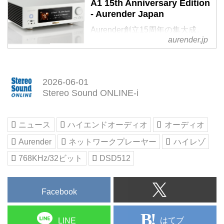
A1 15th Anniversary Edition
- Aurender Japan
Aurender創立15周年の集大成。
aurender.jp
妥協なき「音質至上主義」が生ん
だリファレンス・ネットワークプ
レーヤー A1 15th Anniversary
Editionは、Aurender創立15周年
2026-06-01
を記念 […]
Stereo Sound ONLINE-i
ニュース
ハイエンドオーディオ
オーディオ
Aurender
ネットワークプレーヤー
ハイレゾ
768KHz/32ビット
DSD512
Facebook
はてブ
LINE