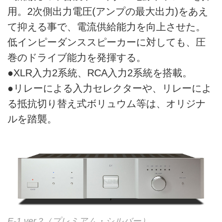
用。2次側出力電圧(アンプの最大出力)をあえ
て抑える事で、電流供給能力を向上させた。
低インピーダンススピーカーに対しても、圧
巻のドライブ能力を発揮する。
●XLR入力2系統、RCA入力2系統を搭載。
●リレーによる入力セレクターや、リレーによ
る抵抗切り替え式ボリュウム等は、オリジナ
ルを踏襲。
E-1 ver.2（プレミアム・シルバー）