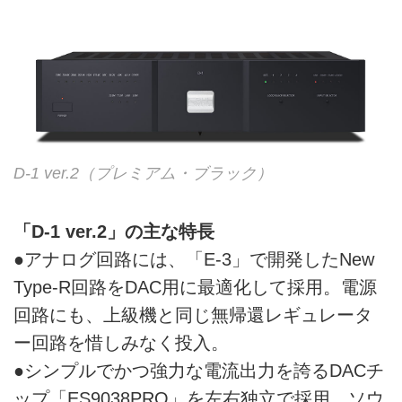
D-1 ver.2（プレミアム・ブラック）
「D-1 ver.2」の主な特長
●アナログ回路には、「E-3」で開発したNew
Type-R回路をDAC用に最適化して採用。電源
回路にも、上級機と同じ無帰還レギュレータ
ー回路を惜しみなく投入。
●シンプルでかつ強力な電流出力を誇るDACチ
ップ「ES9038PRO」を左右独立で採用。ソウ