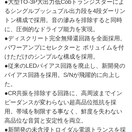
●大型TO-3P大出力低Cobトランジスターによ
るシングルプッシュプル出力段を4段ダーリン
トン構成で採用。音の滲みを排除すると同時
に、圧倒的なドライブ能力を実現。
●ディスクリート完全無帰還回路を全面採用。
パワーアンプにセレクターと ボリュイムを付
けただけのシンプルな構成を採用。
●従来のLEDバイアス回路を廃止し、新開発の
バイアス回路を採用。S/Nが飛躍的に向上し
た。
●CR共振を排除する回路に、高周波までイン
ピーダンスが変わらない超高品位抵抗を採
用。帯域を制限する事なく、鮮度を失わない
高品位な音質と安定性を両立。
●新開発の未含浸トロイダル電源トランスを採