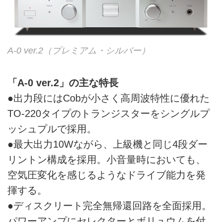
A-0 ver.2（プレミアム・シルバー）
「A-0 ver.2」の主な特長
●出力段にはCobが小さく高周波特性に優れた
TO-220タイプのトランジスターをシングルプ
ッシュプルで採用。
●最大出力10Wながら、上級機と同じ4段ダー
リントン構成を採用。小音量時においても、
空気圧変化を感じるようなドライブ能力を発
揮する。
●ディスクリート完全無帰還回路を全面採用。
パワーアンプにセレクターとボリュウムを付