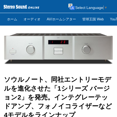
Select Language
▼
ホーム
オーディオ
AV/ホームシアター
管球王国 Web
Yo
ソウルノート、同社エントリーモデ
ルを進化させた「1シリーズ バージ
ョン2」を発売。インテグレーテッ
ドアンプ、フォノイコライザーなど
4モデルをラインナップ