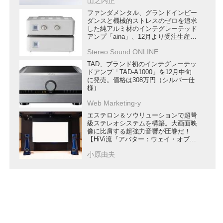
山之内正
ファンダメンタル、グランドインピー
ダンスと機械的ストレスのゼロを追求
した純アルミ材のインテグレーテッド
アンプ「aina」、12月より受注生産開
始
Stereo Sound ONLINE
TAD、ブランド初のインテグレーテッ
ドアンプ「TAD-A1000」を12月中旬
に発売。価格は308万円（シルバー仕
様）
Web Marketing-y
エステロン＆ソウリューションで超弩
級ステレオシステムを構築。大画面映
像に比肩する超強力音響が圧巻だ！
【HiVi流『アバター：ウェイ・オブ・
ウォーター』最高再生術】
小原由夫