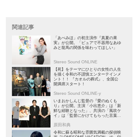
関連記事
「あべみほ」の初主演作『真夏の果
実』が公開。「ピュアで不器用なあゆ
みと龍馬の関係を味わってほしい」
Stereo Sound ONLINE
【死】をテーマにひとりの女性の人生
を描く令和の不謹慎エンターテインメ
ント！！ 『カオルの葬式』、全国公
開満席スタート！
Stereo Sound ONLINE-y
いまおかしんじ監督の『愛のぬくも
り』が公開。主演「小出恵介」は「新
鮮な経験となった」、共演の「風吹ケ
イ」は「監督にかけてもらった言葉が
すごく心強かった」
原田和典
令和に蘇る昭和な雰囲気満載の探偵映