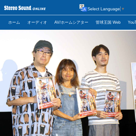
Select Language
▼
ホーム
オーディオ
AV/ホームシアター
管球王国 Web
Yo