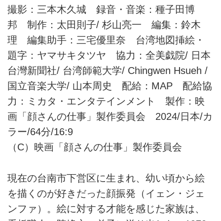
撮影：三本木久城 録音・音楽：種子田博
邦 制作：太田則子/ 杉山亮一 編集：鈴木
理 編集助手：三宅優里奈 台湾地図挿絵・
題字：ヤマサキタツヤ 協力：全美戯院/ 日本
台灣新聞社/ 台湾師範大学/ Chingwen Hsueh /
国立音楽大学/ 山本周史 配給：MAP 配給協
力：ミカタ・エンタテインメント 製作：映
画「顔さんの仕事」製作委員会 2024/日本/カ
ラー/64分/16:9
（C）映画「顔さんの仕事」製作委員会
現在の台南市下営区に生まれ、幼い頃から絵
を描くのが好きだった顔振発（イェン・ジェ
ンファ）。絵に対する才能を感じた家族は、