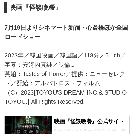
映画『怪談晩餐』
7月19日よりシネマート新宿・心斎橋ほか全国
ロードショー
2023年／韓国映画／韓国語／118分／5.1ch／
字幕：安河内真純／映倫G
英題：Tastes of Horror／提供：ニューセレク
ト／配給：アルバトロス・フィルム
（C）2023[TOYOU’S DREAM INC.& STUDIO
TOYOU.] All Rights Reserved.
映画『怪談晩餐』公式サイト
韓国気鋭のホラー監督たちが、最