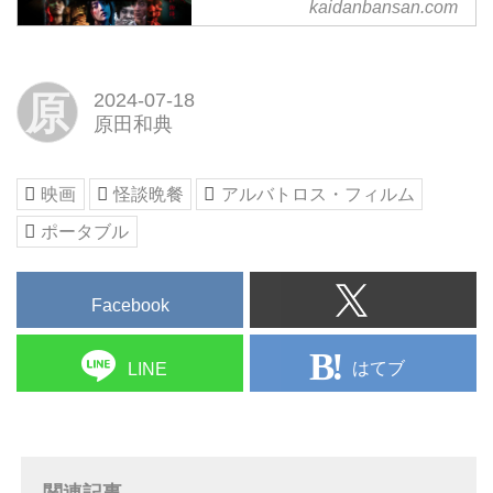
kaidanbansan.com
恐ウェブトゥーンを映画化
7/19（金）より、シネマート新
宿・心斎橋ほか全国ロードショー
原
2024-07-18
原田和典
映画
怪談晩餐
アルバトロス・フィルム
ポータブル
Facebook
はてブ
LINE
関連記事