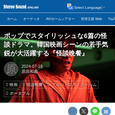
Select Language
▼
ホーム
オーディオ
AV/ホームシアター
管球王国 Web
Yo
ポップでスタイリッシュな6篇の怪
談ドラマ。韓国映画シーンの若手気
鋭が大活躍する『怪談晩餐』
原
2024-07-18
原田和典
映画
怪談晩餐
アルバトロス・フィルム
ポータブル