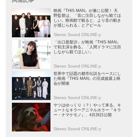
映画『THIS MAN』が遂に公開！ 天
野監督は、「音に注目しながら観てほ
しい。映画館で観ると、より音の動き
が感じられる」とアピール
Stereo Sound ONLINE-y
「出口亜梨沙」が映画『THIS MAN』
で初主演を飾る。「人間ドラマに注目
しながら観てほしい」
Stereo Sound ONLINE-y
世界中で話題の都市伝説をベースにし
た映画『THIS MAN』の完成披露上映
会が開催
Stereo Sound ONLINE-y
ヤツはゆっくり（？）やって来る。キ
ュートなキラーアニマルホラー『キラ
ー・ナマケモノ』、4月26日公開
Stereo Sound ONLINE-y