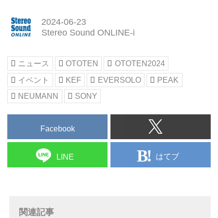
2024-06-23
Stereo Sound ONLINE-i
ニュース
OTOTEN
OTOTEN2024
イベント
KEF
EVERSOLO
PEAK
NEUMANN
SONY
Facebook
はてブ
LINE
関連記事