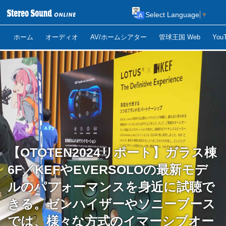
Select Language
▼
ホーム
オーディオ
AV/ホームシアター
管球王国 Web
Yo
【OTOTEN2024リポート】ガラス棟
6F／KEFやEVERSOLOの最新モデ
ルのパフォーマンスを身近に試聴で
きる。ゼンハイザーやソニーブース
では、様々な方式のイマーシブオー