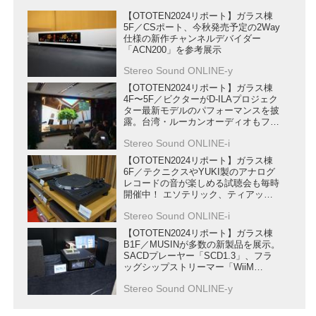
【OTOTEN2024リポート】ガラス棟
5F／CSポート、今秋発売予定の2Way
仕様の新作チャンネルデバイダー
「ACN200」を参考展示
Stereo Sound ONLINE-y
【OTOTEN2024リポート】ガラス棟
4F〜5F／ビクターがD-ILAプロジェク
ター最新モデルのパフォーマンスを披
露。台湾・ルーカンオーディオもフル
ラインナップを展示した
Stereo Sound ONLINE-i
【OTOTEN2024リポート】ガラス棟
6F／テクニクスやYUKI製のアナログ
レコードの音が楽しめる試聴会も毎時
開催中！ エソテリック、ティアック
の最新機器の音も要チェック
Stereo Sound ONLINE-i
【OTOTEN2024リポート】ガラス棟
B1F／MUSINが多数の新製品を展示。
SACDプレーヤー「SCD1.3」、フラ
ッグシップストリーマー「WiiM
Ultra」など目白押し
Stereo Sound ONLINE-y