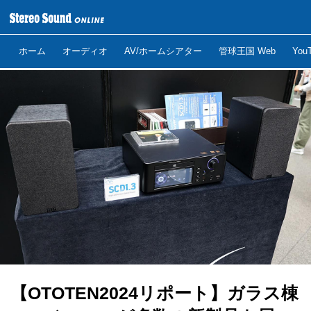
ホーム
オーディオ
AV/ホームシアター
管球王国 Web
Yo
【OTOTEN2024リポート】ガラス棟