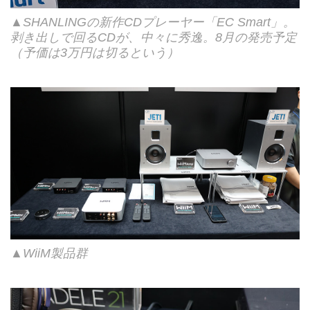
▲SHANLINGの新作CDプレーヤー「EC Smart」。
剥き出しで回るCDが、中々に秀逸。8月の発売予定
（予価は3万円は切るという）
▲WiiM製品群