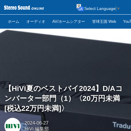
Select Language
▼
ホーム
オーディオ
AV/ホームシアター
管球王国 Web
Yo
【HiVi夏のベストバイ2024】D/Aコ
ンバーター部門（1）〈20万円未満
[税込22万円未満]〉
2024-06-27
HiVi 編集部