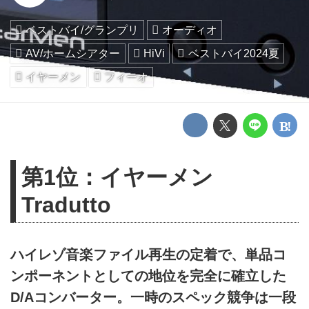
ベストバイ/グランプリ
オーディオ
AV/ホームシアター
HiVi
ベストバイ2024夏
イヤーメン
フィーオ
第1位：イヤーメン
Tradutto
ハイレゾ音楽ファイル再生の定着で、単品コ
ンポーネントとしての地位を完全に確立した
D/Aコンバーター。一時のスペック競争は一段