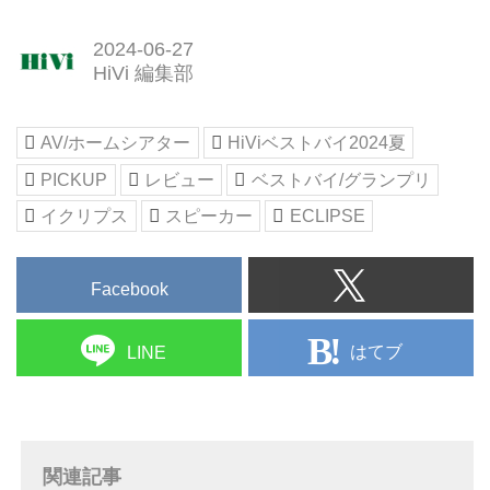
TD508MK4は、デザインは前モデ
選考委員
ルのTD508MK3とほぼ同じだが、
2024-06-27
麻倉怜士 潮晴男 小原由夫 亀山信
再生周波数帯域は50Hz〜27kHz
HiVi 編集部
夫 高津修 鳥居一豊 土方久明 藤原
とTD508MK3の52Hz〜27kHzよ
陽祐 山之内正 山本浩司 吉田伊織
りもわずかに広くなっている。本
●HiV冬のベストバイ2023 ＞
体質...
AV/ホームシアター
HiViベストバイ2024夏
【HiVi冬のベストバイ2023】プロ
が選ぶ、本当のお買い得なAV機
PICKUP
レビュー
ベストバイ/グランプリ
器＆オーディオ製品はこれだ！ -
イクリプス
スピーカー
ECLIPSE
Stereo Sound ONLINE
※ 各部門1位のみの発表となって
おります。残...
Facebook
はてブ
LINE
関連記事