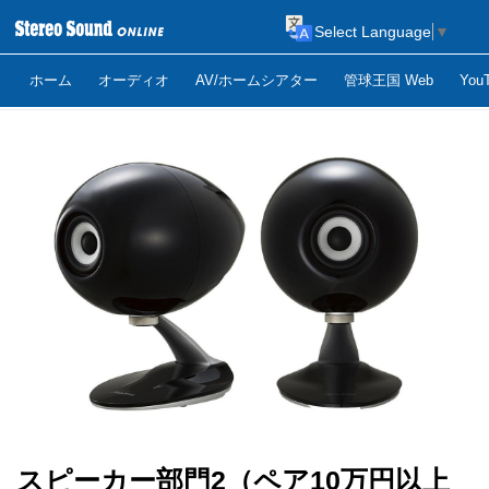
Select Language
▼
ホーム
オーディオ
AV/ホームシアター
管球王国 Web
Yo
スピーカー部門2（ペア10万円以上