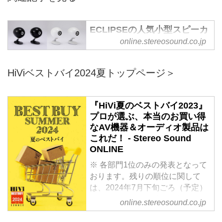
ECLIPSEの人気小型スピーカ
ーが「TD508MK4」に進化。
online.stereosound.co.jp
8cmフルレンジユニット搭載
モデルがいっそうのクリアー
HiViベストバイ2024夏トップページ＞
さとリアルさを身に着けて、
より高い没入感を提供 -
Stereo Sound ONLINE
『HiVi夏のベストバイ2023』
デンソーテンは、ECLIPSE（イ
プロが選ぶ、本当のお買い得
クリプス）のホームオーディオシ
なAV機器＆オーディオ製品は
ステム新製品として小型スピーカ
これだ！ - Stereo Sound
ー「TD508MK4」を本日発表、2
ONLINE
月1日から発売する。
※ 各部門1位のみの発表となって
●8cm口径フルレンジスピーカー
おります。残りの順位に関して
TD508MK4BK ￥74,800（税込、
は、2024年7月下旬ごろ（予定）
1本、ブラック）
に各ページにて発表（追記）いた
TD508MK4WH ￥74,800（税込、
online.stereosound.co.jp
します。
1本、ホワイト）
●選考について ＞