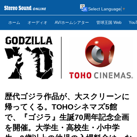
Select Language
▼
ホーム
オーディオ
AV/ホームシアター
管球王国 Web
Yo
歴代ゴジラ作品が、大スクリーンに
帰ってくる。TOHOシネマズ5館
で、『ゴジラ』生誕70周年記念企画
を開催。大学生・高校生・小中学