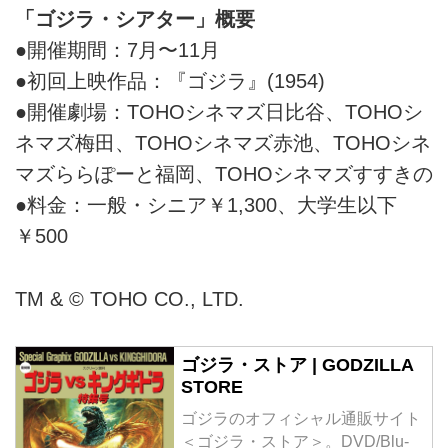
「ゴジラ・シアター」概要
●開催期間：7月〜11月
●初回上映作品：『ゴジラ』(1954)
●開催劇場：TOHOシネマズ日比谷、TOHOシ
ネマズ梅田、TOHOシネマズ赤池、TOHOシネ
マズららぽーと福岡、TOHOシネマズすすきの
●料金：一般・シニア￥1,300、大学生以下
￥500
TM & © TOHO CO., LTD.
ゴジラ・ストア | GODZILLA
STORE
ゴジラのオフィシャル通販サイト
＜ゴジラ・ストア＞。DVD/Blu-