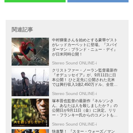
関連記事
中村獅童さんを始めとする豪華ゲスト
がレッドカーペットに登場。『スパイ
ダーマン：ブランド・ニュー・デイ』
が日米同時公開！
Stereo Sound ONLINE-i
クリストファー・ノーラン監督最新作
『オデュッセイア』が、9月11日に日
本公開！ ひと足先に公開された北米
では興行収入1億2,450万ドル、全世界
興行収入は2億6,406万ドルを突破
Stereo Sound ONLINE-i
塚本晋也監督の最新作『ネルソンさ
ん、あなたは人を殺しましたか？』の
公開日が9月11日（金）に決定。リリ
ー・フランキー氏からのコメントも到
着
Stereo Sound ONLINE-i
快進撃！ 『スター・ウォーズ／マン