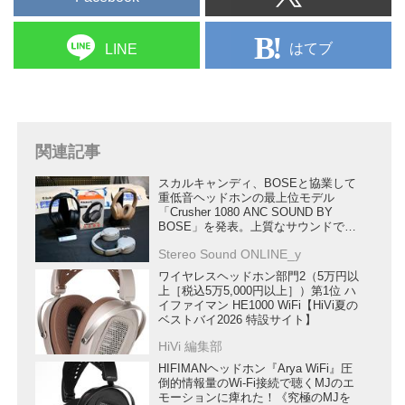
はてブ
LINE
関連記事
スカルキャンディ、BOSEと協業して
重低音ヘッドホンの最上位モデル
「Crusher 1080 ANC SOUND BY
BOSE」を発表。上質なサウンドで空
間オーディオが楽しめる逸品
Stereo Sound ONLINE_y
ワイヤレスヘッドホン部門2（5万円以
上［税込5万5,000円以上］）第1位 ハ
イファイマン HE1000 WiFi【HiVi夏の
ベストバイ2026 特設サイト】
HiVi 編集部
HIFIMANヘッドホン『Arya WiFi』圧
倒的情報量のWi-Fi接続で聴くMJのエ
モーションに痺れた！《究極のMJを