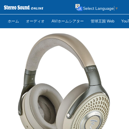
Select Language
▼
ホーム
オーディオ
AV/ホームシアター
管球王国 Web
Yo