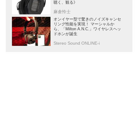
聴く、観る》
麻倉怜士
オンイヤー型で驚きのノイズキャンセ
リング性能を実現！ マーシャルか
ら、「Milton A.N.C.」ワイヤレスヘッ
ドホンが誕生
Stereo Sound ONLINE-i