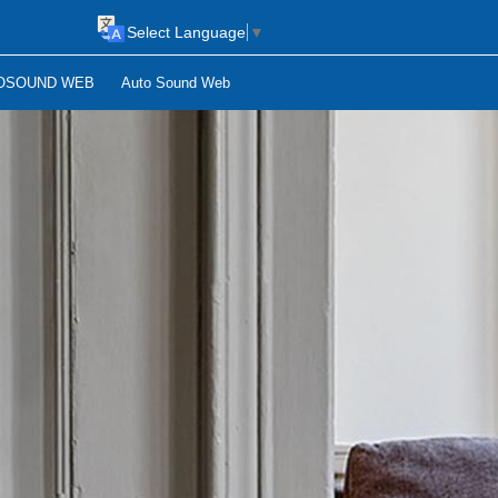
Select Language
▼
OSOUND WEB
Auto Sound Web