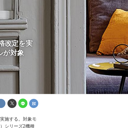
価格改定を実
ルが対象
を実施する。対象モ
タ）シリーズ2機種