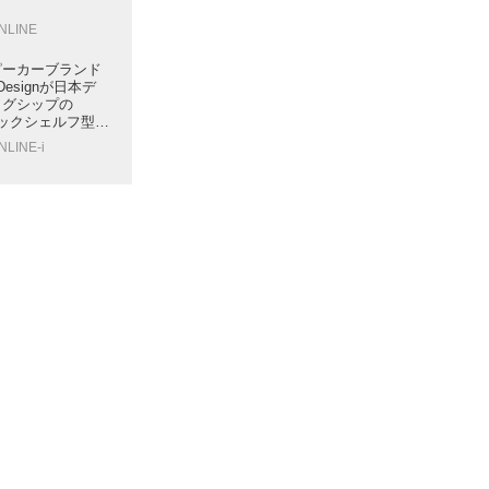
ONLINE
ピーカーブランド
d Designが日本デ
ッグシップの
ブックシェルフ型
2モデルを展開
NLINE-i