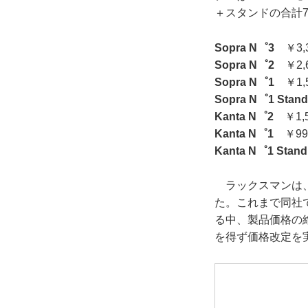
＋スタンドの合計
Sopra N゜3
￥3,3
Sopra N゜2
￥2,6
Sopra N゜1
￥1,5
Sopra N゜1 Stand
Kanta N゜2
￥1,5
Kanta N゜1
￥990
Kanta N゜1 Stand
ラックスマンは、2
た。これまで同社
る中、製品価格の
を得ず価格改定を