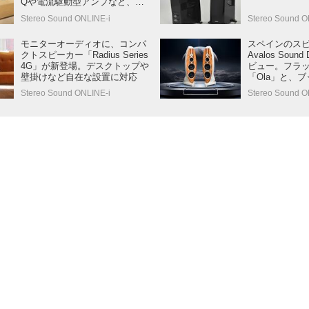
Qや電流駆動型アンプなど、ア
クティブスピーカーのための新
Stereo Sound ONLINE-i
Stereo Sound 
技術を満載
モニターオーディオに、コンパ
スペインのス
クトスピーカー「Radius Series
Avalos Soun
4G」が新登場。デスクトップや
ビュー。フラ
壁掛けなど自在な設置に対応
「Ola」と、
「Brisa」の
Stereo Sound ONLINE-i
Stereo Sound O