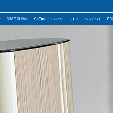
ー
管球王国 Web
YouTubeチャンネル
ストア
ベストバイ
PR