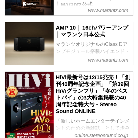
られているのか、その生産現場を
論家 山本浩司 - Stereo
│ Marantz公式
つぶさにリポートいたします。
www.marantz.com
Sound ONLINE
HDAM-SA3を15.4chすべてのプ
AVC-A1Hの生まれ故郷は福島県
2023年3月、マランツのAVアンプ
リアンプ回路に搭載した、 マラ
白河市にある株式会社ディーアン
AMP 10 │ 16chパワーアンプ
史上最高のパフォーマンスを誇る
ンツのAVプリアンプ史上最高の
ドエムホールディングス 白河オ
│ マランツ日本公式
セパレート型AVアンプ、
パフォーマンスを誇るハイエンド
ーディオワークス。オーディオビ
AV10/AMP10が誕生しました。こ
AVプリアンプ
ジュアル評論家の小原由夫氏にリ
マランツオリジナルのClass Dア
の動画では、その設計開発拠点で
ポーターをお願いし、同社生産本
ンプモジュール搭載ハイエンド・
ある福島県白河市の株式会社ディ
部シニアマネージャーの小林勝利
マルチチャンネルパワーアンプ
www.marantz.com
ーアンドエムホールディングス
さ...
白河オーディオワークスで実施さ
HiVi最新号は12/15発売！「創
れた特別インタビューの模様をお
刊40周年記念企画」「第39回
届けいたします。
HiViグランプリ」「冬のベス
ご登場いただいたのは、
トバイ」の3大特集掲載の40
AV10/AMP10の生みの親ともいえ
周年記念特大号 - Stereo
る2人の若手エンジニア。聞き手
Sound ONLINE
は、オーディオビジュアル評論家
の山本浩司氏です。山本氏は、奇
「新しいホームエンターテインメ
しくも2023年3月17日に発売され
ントのための新雑誌」として歩み
たオーディオ...
を続けてHiViはおかげさまで40周
online.stereosound.co.jp