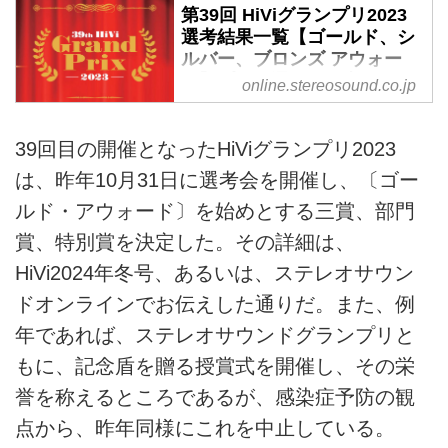
第39回 HiViグランプリ2023
選考結果一覧【ゴールド、シ
ルバー、ブロンズ アウォー
ド】プロが選んだ最高のオー
online.stereosound.co.jp
ディオビジュアル製品 -
Stereo Sound ONLINE
39回目の開催となったHiViグランプリ2023
理想の三次元音場実現への熱い想
は、昨年10月31日に選考会を開催し、〔ゴー
いを 音に込めた史上最高の一体
型AVセンターが 15年ぶりの最高
ルド・アウォード〕を始めとする三賞、部門
賞に輝く
賞、特別賞を決定した。その詳細は、
HiVi2024年冬号、あるいは、ステレオサウン
ドオンラインでお伝えした通りだ。また、例
年であれば、ステレオサウンドグランプリと
もに、記念盾を贈る授賞式を開催し、その栄
誉を称えるところであるが、感染症予防の観
点から、昨年同様にこれを中止している。