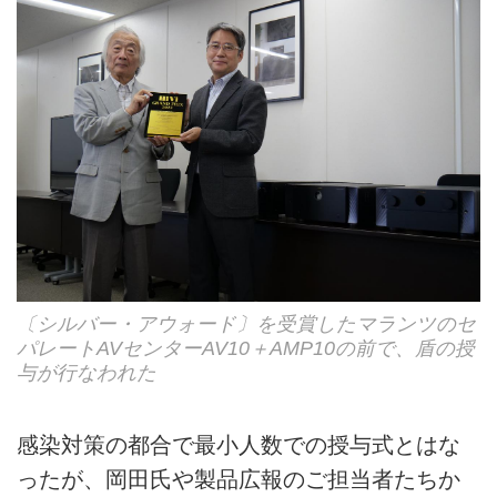
〔シルバー・アウォード〕を受賞したマランツのセ
パレートAVセンターAV10＋AMP10の前で、盾の授
与が行なわれた
感染対策の都合で最小人数での授与式とはな
ったが、岡田氏や製品広報のご担当者たちか