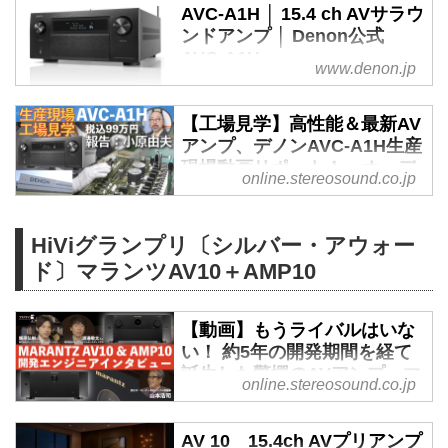
のモデル - Stereo Sound
AVC-A1H │ 15.4 ch AVサラウ
ONLINE
ンドアンプ │ Denon公式
AVC-A1H
デノンから一体型AVアンプのフ
www.denon.jp
AVC-A1Hの製品ページです。デ
ラッグシップモデル「AVC-
ノンAVアンプの最新鋭にして最
A1H」が発表された。定価
【工場見学】高性能＆最新AV
高峰、 孤高のフラッグシップモ
￥990,000（税込）で、3月下旬の
アンプ、デノンAVC-A1H生産
デル “A1”。
発売を予定している。カラリング
現場動画リポート！ オーデ
online.stereosound.co.jp
はプレミアムシルバーとブラッ
ィオビジュアル評論家の小原
ク。
由夫氏があなたに代って探訪
「AVC-A1H」のプレミアムシル
します - Stereo Sound
HiViグランプリ〔シルバー・アウォー
バー
ONLINE
ド〕マランツAV10＋AMP10
AVC-A1Hは、昨年秋に開催され
一体型AVアンプの最高峰とし
た東京インターナショナルオーデ
て、今HiVi読者をはじめとしたホ
ィオショウで参考出品されていた
【動画】もうライバルはいな
ームシアター愛好家や映画好きの
ハイエンドAVアンプだ。15chの
い！ 約5年の開発期間を経て
注目を集めているデノン AVC-
パワーアンプを内蔵し、ドルビー
誕生した驚愕のAVアンプ。マ
A1H。今回の動画では、最新スペ
online.stereosound.co.jp
アトモスやDTS:X、IMAX
ランツ AV10 & AMP10開発エ
ック＆高音質を手に入れたこの
Enhanced、Auro-3D、360
ンジニアインタビュー 聞き
AVC-A1Hがどのように組み立て
Reality Audioといった最...
手：オーディオビジュアル評
AV 10 15.4ch AVプリアンプ