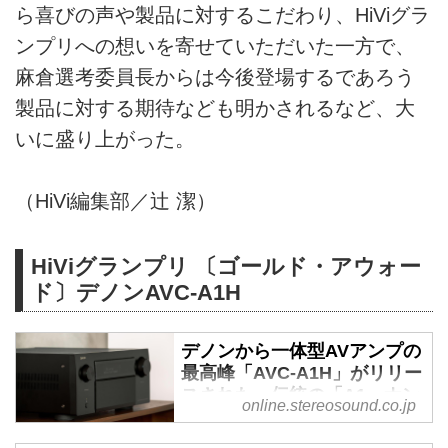
ら喜びの声や製品に対するこだわり、HiViグラ
ンプリへの想いを寄せていただいた一方で、
麻倉選考委員長からは今後登場するであろう
製品に対する期待なども明かされるなど、大
いに盛り上がった。
（HiVi編集部／辻 潔）
HiViグランプリ 〔ゴールド・アウォー
ド〕デノンAVC-A1H
デノンから一体型AVアンプの
最高峰「AVC-A1H」がリリー
スされた。伝統の「A1」ナン
online.stereosound.co.jp
バーを継承し、同社AVアンプ
の技術の粋を集めた “孤高”