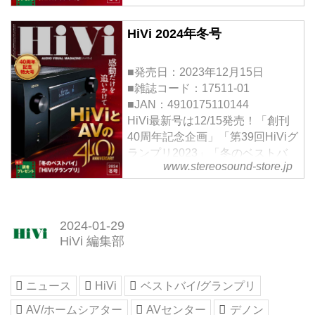
年となりました。第一特集では、
AVとともに歩んだHiViの40年を
HiVi 2024年冬号
多角的に振り返ります。さらに
2023年のオーディオビジュアル
■発売日：2023年12月15日
を総括する「HiViグランプリ」に
■雑誌コード：17511-01
加えて、コストパフォーマンスに
■JAN：4910175110144
優れた製品選びを念頭に置いた恒
HiVi最新号は12/15発売！「創刊
例企画「冬のベストバイ」の3本
40周年記念企画」「第39回HiViグ
柱でお届けいたします。
ランプリ2023」「冬のベストバ
巻頭特集「HiVi創刊40周年特別企
www.stereosound-store.jp
イ」の3大特集掲載の40周年記念
画」
特大号
春号より3回に渡って展開して来
「新しいホームエンターテインメ
た40周年記念企画を総括する
ントのための新雑誌」として歩み
「HiVi創刊40周年特...
2024-01-29
を続けてHiViはおかげさまで40周
HiVi 編集部
年となりました。第一特集では、
AVとともに歩んだHiViの40年を
多角的に振り返ります。さらに
ニュース
HiVi
ベストバイ/グランプリ
2023年のオーディオビ...
AV/ホームシアター
AVセンター
デノン