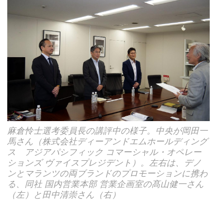
麻倉怜士選考委員長の講評中の様子。中央が岡田一
馬さん（株式会社ディーアンドエムホールディング
ス アジアパシフィック コマーシャル・オペレー
ションズ ヴァイスプレジデント）。左右は、デノ
ンとマランツの両ブランドのプロモーションに携わ
る、同社 国内営業本部 営業企画室の髙山健一さん
（左）と田中清崇さん（右）