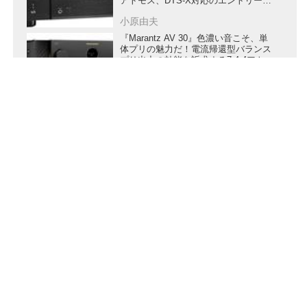
アトモス、DTS-X対応のエントリー＆
ミドルクラスAVセンター新世代機登
小原由夫
場
『Marantz AV 30』色濃い音こそ、単
体プリの魅力だ！電流帰還型バランス
プリ出力の効能を訴求する7.4.4アト
モス再生対応コントロールAVセンタ
ー登場【Special Review】
藤原陽祐
AVセンター使いこなし、虎の巻
『DENON AVC-A10H』諸設定を吟味
して高音質を引き出す！
土方久明