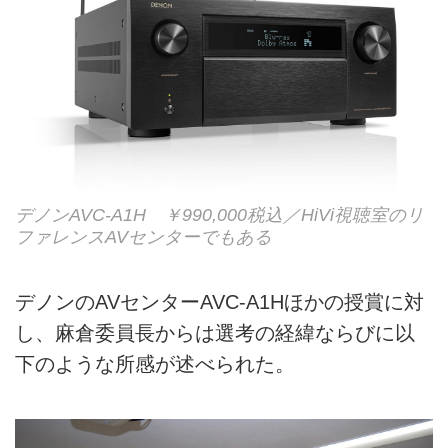
デノンAVC-A1H ￥990,000税込／HiVi視聴室のリ
ファレンスAVセンターでもある
デノンのAVセンターAVC-A1Hほかの授賞に対
し、麻倉委員長からは選考の経緯ならびに以
下のような所感が述べられた。