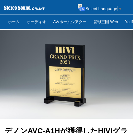
Select Language
▼
ホーム
オーディオ
AV/ホームシアター
管球王国 Web
Yo
デノンAVC-A1Hが獲得したHiViグラ