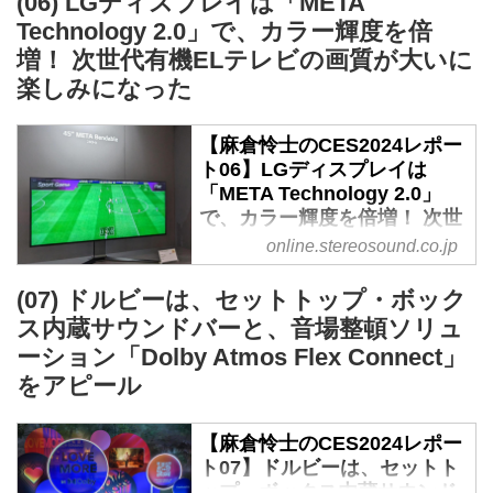
(06) LGディスプレイは「META
た。
プMR」が凄い - Stereo
にほぼ限定されていたが、CES
Technology 2.0」で、カラー輝度を倍
...
Sound ONLINE
2023で、ストリーミングとスマ
増！ 次世代有機ELテレビの画質が大いに
ートフォンの新世界に参入を宣
CES2024、キヤノンブースの
楽しみになった
言。さらにストリーミングのため
「自由視点映像」は衝撃だ。
のスケーラブル・オーディオコー
スポーツのアリーナやフィールド
【麻倉怜士のCES2024レポー
デックAuro-Cxも発表した。
を取り囲むように設置した100台
ト06】LGディスプレイは
Auro-3Dサウンドバーのリフ...
以上の4Kカメラで同時撮影した
「META Technology 2.0」
画像から、空間全体を3Dデータ
で、カラー輝度を倍増！ 次世
化するシステムはすでに日本では
代有機ELテレビの画質が大い
online.stereosound.co.jp
野球、競輪、サッカーなどの中継
に楽しみになった - Stereo
で活用されているが、アメリカで
Sound ONLINE
(07) ドルビーは、セットトップ・ボック
は、バスケットボールで活用され
ス内蔵サウンドバーと、音場整頓ソリュ
ディスプレイ開発は、2年おきに
ている。CESでは今回が初めての
テーマが変わる。2023年は、マ
ーション「Dolby Atmos Flex Connect」
お披露目。
イクロレンズアレイのMETAパネ
フィールドの中に入って、選手の
をアピール
ルが登場した。これは大イノベー
横で観戦
ションであり、毎年はさすがに無
スマホでは、自在に視点が動かせ
【麻倉怜士のCES2024レポー
理だ。そこで2024年の有機ELパ
る
ト07】ドルビーは、セットト
ネルは、マイクロレンズアレイ
多数のカメラ＋映像処理サーバー
ップ・ボックス内蔵サウンド