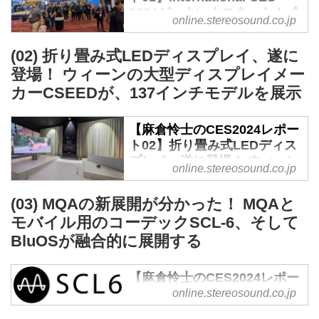
2024がいよいよスタート！ 今
online.stereosound.co.jp
年もAI、ディスプレイパネ
ル、有機EL、などの面白そう
(02) 折り畳み式LEDディスプレイ、遂に
なニュース、ストーリーを鋭
登場！ ウィーンの大型ディスプレイメー
意取材し、報告します！ -
カーCSEEDが、137インチモデルを展示
Stereo Sound ONLINE
世界最大クラスのテクノロジー見
【麻倉怜士のCES2024レポー
本市「CES 2024」がスタート。
ト02】折り畳み式LEDディス
筆者は、1998年から、コロナの2
プレイ、遂に登場！ ウィーン
年間を除き連続参加だ。今年も例
online.stereosound.co.jp
の大型ディスプレイメーカー
年と同じく、現場を駆け回って、
CSEEDが、137インチモデル
面白そうなニュース、ストーリー
(03) MQAの新展開が分かった！ MQAと
を展示 - Stereo Sound
を鋭意取材し、報告しよう。
モバイル用のコーデックSCL-6、そして
ONLINE
主催者の全米民生技術協会
BluOSが融合的に展開する
（ConsumerTechnology
オーストリアはウィーンの大型デ
Association、CTA）によれば、今
ィスプレイメーカー、CSEEDが
【麻倉怜士のCES2024レポー
回の出展企業は3500社以上、来
セントラルホールで展示している
ト03】MQAの新展開が分かっ
online.stereosound.co.jp
場者は昨年の11万5000人を上回
のが、4K LEDディスプレイだ。
た！ MQAとモバイル用のコ
る13万人以上という。もうコロナ
同社は165、137、103インチの