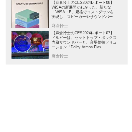
【麻倉怜士のCES2024レポート08】
WiSAの新展開がわかった。新たな
「WiSA・E」規格でコストダウンを
実現し、スピーカーやサウンドバーへ
の採用を期待
麻倉怜士
【麻倉怜士のCES2024レポート07】
ドルビーは、セットトップ・ボックス
内蔵サウンドバーと、音場整頓ソリュ
ーション「Dolby Atmos Flex
Connect」をアピール
麻倉怜士