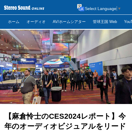
Select Language
▼
ホーム
オーディオ
AV/ホームシアター
管球王国 Web
Yo
【麻倉怜士のCES2024レポート】今
年のオーディオビジュアルをリード