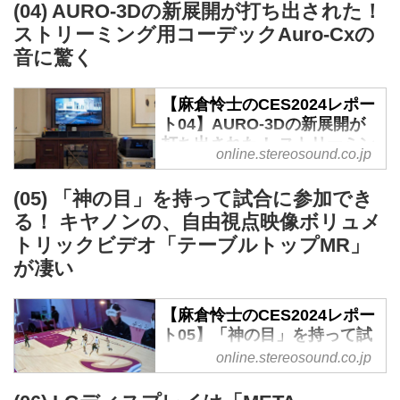
ーデックSCL-6、そして
(04) AURO-3Dの新展開が打ち出された！
が終わり、マスク人はほとんどい
LEDディスプレイを開発。CESで
BluOSが融合的に展開する -
ない。
ストリーミング用コーデックAuro-Cxの
は137インチの製品が展示されて
Stereo Sound ONLINE
CTAは「AI」「モビリティー」...
いた。ブランドは「C SEED N1
音に驚く
TV」。
昨年春、MQAが破綻したという
137インチのLEDディスプレイ。
ニュースが駆け巡り、私を含めて
【麻倉怜士のCES2024レポー
ブランドは「C SEED N1 TV」
MQAファンは心配していたが、
ト04】AURO-3Dの新展開が
アンプとスピーカーは本体のスタ
その一連の真相が分かった。エン
打ち出された！ ストリーミン
online.stereosound.co.jp
ンドに内蔵
コーディングや採用メーカーへの
グ用コーデックAuro-Cxの音
これが、とんでもないものであっ
サービスは、その後も従来と同じ
に驚く - Stereo Sound
(05) 「神の目」を持って試合に参加でき
た。何と、折り畳めるのである。
く続けられ、そして今、新しい展
ONLINE
折り畳まれた形は、まるで彫刻か
る！ キヤノンの、自由視点映像ボリュメ
開が明らかになった。
ベルギーのギャラクシー・スタジ
高級家具。畳...
まず、事態は正確には「MQA社
トリックビデオ「テーブルトップMR」
オで開発されたイマーシブ・フォ
が売りに出された」――だ。投資
が凄い
ーマット、AURO-3Dは、資本構
していた会社が、非戦略部門をリ
成を変え、新会社NEWAUROB.V.
ストラする事態になり、MQA社
の元で新展開している。
【麻倉怜士のCES2024レポー
がその対象になった。ファンドや
ト05】「神の目」を持って試
昨年までは、オーディオ・ビジュ
CEメーカーなどの数社の買い手
合に参加できる！ キヤノン
アルマニア向けのイマーシブオー
online.stereosound.co.jp
から、カナダのレンブロック社
の、自由視点映像ボリュメト
ディオコーデックというイメージ
（The Lenbrook Group）が選ばれ
リックビデオ「テーブルトッ
が強く、製品も高級なAVアンプ