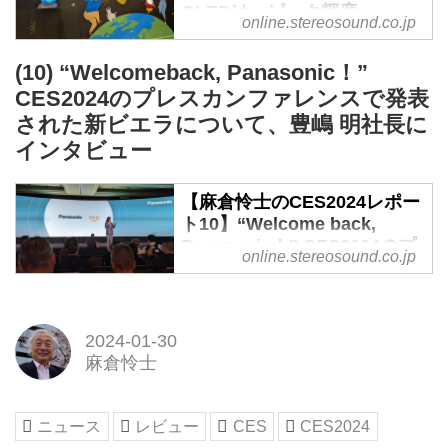
OLEDは、ピーク輝度
が、セットトップ・ボックス内蔵
った。コンベンションセンター近
online.stereosound.co.jp
3000nits、カラー輝度も
サウンドバー...
くのエンバシイ・スウィートホテ
3000nitsを達成 - Stereo
ルに構えたWiSAデモルームに
(10) “Welcomeback, Panasonic！”
Sound ONLINE
は、ひっきりなしにテレビ、スピ
CES2024のプレスカンファレンスで発表
アンコアホテルのサムスン・ディ
ーカー、サウンドバーなどのメー
された新ビエラについて、豊嶋 明社長に
スプレイスウィートを訪れるのは
カー関係者が訪れていた。
インタビュー
2023年から2年連続だ。2022年に
WiSA技術は、もともとがアメリ
登場し、3年目を迎えた2024年版
カのベンチャー企業Summit
【麻倉怜士のCES2024レポー
QD-OLEDの取材のためだ。
Wirelessが開発した音声を非圧
ト10】“Welcome back,
登場から2年でも性能は大きく向
縮、高品質で無線伝送する技術が
Panasonic！” CES2024のプ
上したが、3年目の今回はさらに
元になり、2...
online.stereosound.co.jp
レスカンファレンスで発表さ
向上したことが分かった。ディス
れた新ビエラについて、豊嶋
プレイパネルづくりでは毎年、画
明社長にインタビュー -
期的な技術を開発し続けられるわ
Stereo Sound ONLINE
2024-01-30
けではない。QD-OLEDも2022年
麻倉怜士
に基本をスタートさせ、次に製
CES2024のパナソニックのプレ
造、回路、画質を磨くというプロ
スカンファレンスでは、テレビや
セスが続いている。
シェーバーといった具体的な新製
ニュース
レビュー
CES
CES2024
2024年バージョンは、完成度を
品の発表が行われたことも話題と