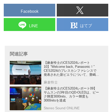
格段に上げた。まずピーク輝度は
なった。近年の同社はサステナブ
2...
ルやライフスタイルに関連した発
Facebook
表が多く、オーディオビジュアル
ファンとしては物足りなさを感じ
ていただけに、これは大きな朗報
はてブ
LINE
だ。そのパナソニック新製品の中
で、Stereo Sound ONLINE読者が
気にしているであろう薄型テレビ
について、直撃インタビューをお
関連記事
願いした。対応いただいたのはパ
ナソニックエンターテインメント
【麻倉怜士のCES2024レポート
＆コミュニケーション株...
10】“Welcome back, Panasonic！”
CES2024のプレスカンファレンスで
発表された新ビエラについて、豊嶋
明社長にインタビュー
麻倉怜士
【麻倉怜士のCES2024レポート09】
サムスンの3年目のQD-OLEDは、ピー
ク輝度3000nits、カラー輝度も
3000nitsを達成
Stereo Sound ONLINE