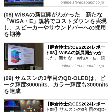
（MLA）技術の第2弾として、回
online.stereosound.co.jp
にて、「仮想カメラ」の視点を設
バーと、音場整頓ソリューシ
路での改良に力を入れた。
定し自由視点映...
ョン「Dolby Atmos Flex
LGディスプレイが画質改善を始
(08) WiSAの新展開がわかった。新たな
Connect」をアピール -
めたのは、2022年の第2世代パネ
「WiSA・E」規格でコストダウンを実現
Stereo Sound ONLINE
ル「OLED.EX」がその第1弾
し、スピーカーやサウンドバーへの採用
Dolby（ドルビー）は、昨年と同
（EXとはEvolution＝進化と
を期待
じNOMADホテルで新技術を披
eXperience＝体験の頭文字）。パ
露。面白いことにDTS（エクスペ
ネル寿命を長期化させる重水素効
リ）も、同じホテルでスウィート
【麻倉怜士のCES2024レポー
果により、ピーク輝...
ト08】WiSAの新展開がわか
を構えている。こちらはMGMパ
った。新たな「WiSA・E」規
ークホテルでのイベントだが、実
格でコストダウンを実現し、
は同じ建物なのであった。
online.stereosound.co.jp
スピーカーやサウンドバーへ
今年のドルビーのテーマは
の採用を期待 - Stereo Sound
「LOVE MORE」。より普及し、
(09) サムスンの3年目のQD-OLEDは、ピ
ONLINE
一般化する流れを強めようという
ーク輝度3000nits、カラー輝度も3000nits
思惑からだ。昨年にプロトタイプ
高音質ワイヤレス通信方式
を達成
でみたケーブル・セットトップ・
WiSA（Wireless Speaker and
ボックスを内蔵したサウンドバー
Audio）が、「フォーマット2.0」
【麻倉怜士のCES2024レポー
が製品化に進み、今年はヨーロッ
とでも形容できる、新展開を開始
ト09】サムスンの3年目のQD-
パと韓国を中心に7つのブランド
したことが、CESでの取材で分か