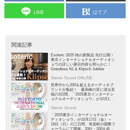
はてブ
LINE
関連記事
Esoteric 2025 秋の新製品 先行公開！
東京インターナショナルオーディオシ
ョウの詳しい展示内容も明らかに！
Grandioso N1 & Klipsch Jubilee
Stereo Sound ONLINE
世界中から200を超えるオーディオブ
ランドが集結！ 最高峰の音に浸る至
福の3日間、「2025東京インターナシ
ョナルオーディオショウ」が10月17
日（金）・18日（土）・19日（日）
Stereo Sound
に開催。8月27日10時より、事前予約
の受付を開始
「2025東京インターナショナルオー
ディオショウ」が10月17日（金）～
19日（日）の三日間、有楽町の国際フ
ォーラムにて開催。33社・200を超え