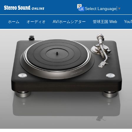
Select Language
▼
ホーム
オーディオ
AV/ホームシアター
管球王国 Web
Yo