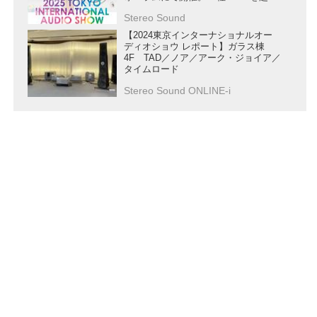
るブランドが集結予定。事前予約制な
Stereo Sound
ので申し込みを忘れずに（申し込みサ
イトは8月にオープン予定）
【2024東京インターナショナルオー
ディオショウ レポート】ガラス棟
4F TAD／ノア／アーク・ジョイア／
タイムロード
Stereo Sound ONLINE-i