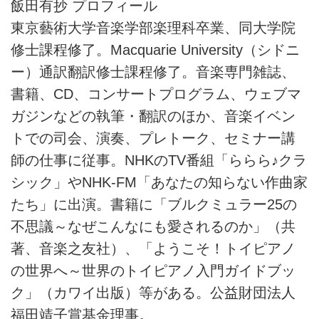
飯田有抄 プロフィール
東京藝術大学音楽学部楽理科卒業、同大学院
修士課程修了。Macquarie University（シドニ
ー）通訳翻訳修士課程修了。音楽専門雑誌、
書籍、CD、コンサートプログラム、ウェブマ
ガジンなどの執筆・翻訳のほか、音楽イベン
トでの司会、演奏、プレトーク、セミナー講
師の仕事に従事。NHKのTV番組「ららら♪クラ
シック」やNHK-FM「あなたの知らない作曲家
たち」に出演。書籍に「ブルクミュラー25の
不思議～なぜこんなにも愛されるのか」（共
著、音楽之友社）、「ようこそ！トイピアノ
の世界へ～世界のトイピアノ入門ガイドブッ
ク」（カワイ出版）等がある。公益財団法人
福田靖子賞基金理事。