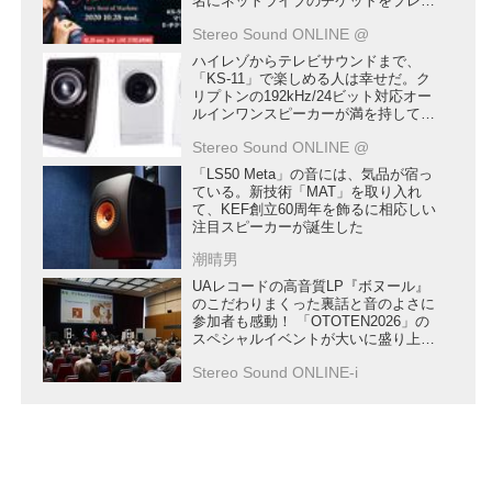
名にネットライブのチケットをプレゼ
ント
Stereo Sound ONLINE @
ハイレゾからテレビサウンドまで、
「KS-11」で楽しめる人は幸せだ。ク
リプトンの192kHz/24ビット対応オー
ルインワンスピーカーが満を持しての
デビュー
Stereo Sound ONLINE @
「LS50 Meta」の音には、気品が宿っ
ている。新技術「MAT」を取り入れ
て、KEF創立60周年を飾るに相応しい
注目スピーカーが誕生した
潮晴男
UAレコードの高音質LP『ボヌール』
のこだわりまくった裏話と音のよさに
参加者も感動！ 「OTOTEN2026」の
スペシャルイベントが大いに盛り上が
った
Stereo Sound ONLINE-i