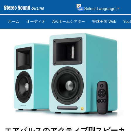
Select Language
▼
ホーム
オーディオ
AV/ホームシアター
管球王国 Web
Yo
エアパルスのアクティブ型スピーカ