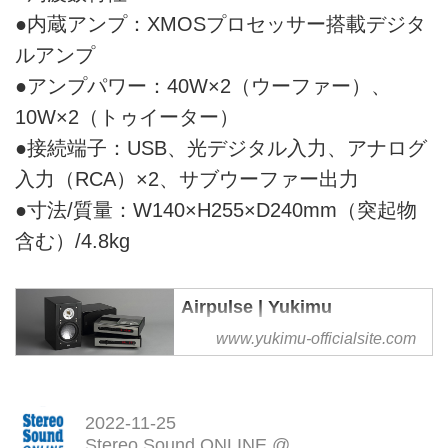
●内蔵アンプ：XMOSプロセッサー搭載デジタ
ルアンプ
●アンプパワー：40W×2（ウーファー）、
10W×2（トゥイーター）
●接続端子：USB、光デジタル入力、アナログ
入力（RCA）×2、サブウーファー出力
●寸法/質量：W140×H255×D240mm（突起物
含む）/4.8kg
Airpulse | Yukimu
エアパルス・ブランドについて
www.yukimu-officialsite.com
2004年に設立されたプラチナ
ム・オーディオ・システム・カン
パニーが商標を持つブランドであ
2022-11-25
るAIRPULSE。
Stereo Sound ONLINE @