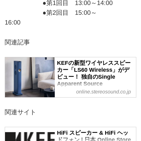
●第1回目 13:00～14:00
●第2回目 15:00～
16:00
関連記事
KEFの新型ワイヤレススピー
カー「LS60 Wireless」がデ
ビュー！ 独自のSingle
Apparent Source
Technologyを採用し、理想
online.stereosound.co.jp
の点音源再生と美しいデザイ
ン性を両立した - Stereo
Sound ONLINE
関連サイト
KEFジャパンから、同ブランド初
のアンプ内蔵ワイヤレス・フロア
HiFi スピーカー & HiFi ヘッ
スタンディングスピーカー
ドフォン | 日本 Online Store