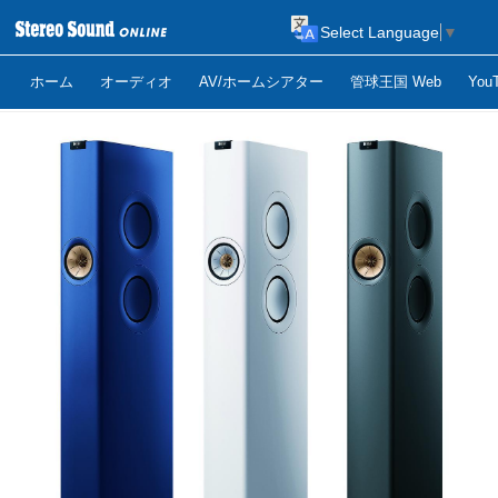
Select Language
▼
ホーム
オーディオ
AV/ホームシアター
管球王国 Web
Yo