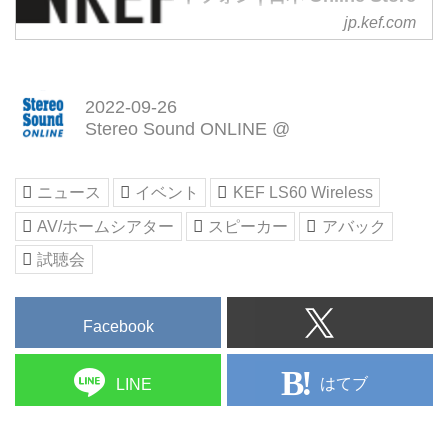
「LS60 Wireless」（￥880,000、
jp.kef.com
受賞歴のあるKEFのHi-fiスピーカ
税込、ペア）が発表された。
ー、ヘッドフォン、ホームシアタ
LS60 Wirelessは、KEF60周年記
ースピーカーなどで本物のオーデ
念事業の一環として発売された新
ィオを体験いただけます。KEFで
しいラインナップで、革新的なテ
2022-09-26
詳しく。
クノロジー、クラスを超えた性
Stereo Sound ONLINE @
能、そして今までにないデザイン
という、英国ブランドならではの
特長を持ち合わせている。
ニュース
イベント
KEF LS60 Wireless
まず、同社「Blade」シリーズに
AV/ホームシアター
スピーカー
アバック
採用されているSingle Apparent
Source Technolo...
試聴会
Facebook
はてブ
LINE