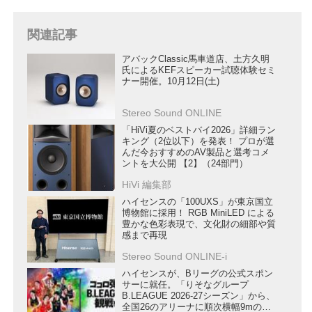
関連記事
アバックClassic馬車道店、土方久明
氏によるKEFスピーカー試聴体験セミ
ナー開催。10月12日(土)
Stereo Sound ONLINE
「HiVi夏のベストバイ2026」詳細ラン
キング（2位以下）を発表！ プロが選
んだ今おすすめのAV製品と選考コメ
ントを大公開 【2】（24部門）
HiVi 編集部
ハイセンスの「100UXS」が東京国立
博物館に採用！ RGB MiniLED による
豊かな色彩表現で、文化財の細部や質
感まで再現
Stereo Sound ONLINE-i
ハイセンスが、Bリーグの公式スポン
サーに就任。「りそなグループ
B.LEAGUE 2026-27シーズン」から、
全国26のアリーナに順次横幅9mの