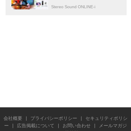
LEDディスプレイを導入し、ゲームを
Stereo Sound ONLINE-i
盛り上げる
会社概要
|
プライバシーポリシー
|
セキュリティポリシ
ー
|
広告掲載について
|
お問い合わせ
|
メールマガジ