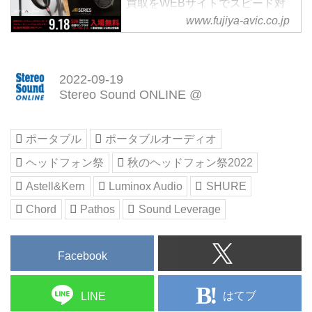
買取をWEBサイトでスピード対
応。秋のヘッドフォン祭
www.fujiya-avic.co.jp
20221,000点以上の中古在庫検
索、最新のヘッドホン・イヤホン
の購入、オーディオプレーヤーや
2022-09-19
ハイレゾ対応機器などのお悩み相
Stereo Sound ONLINE @
談、下取・買取についてなどお気
軽にお問い合わせください。
ポータブル
ポータブルオーディオ
ヘッドフォン祭
秋のヘッドフォン祭2022
Astell&Kern
Luminox Audio
SHURE
Chord
Pathos
Sound Leverage
Facebook
はてブ
LINE