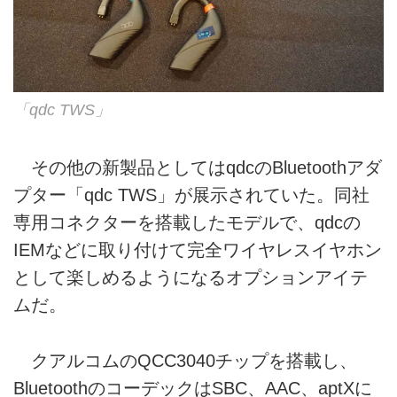
型番か...
ンダードとして共同開発し、独自
の10ドライバー構成のQuadbrid
システムを...
「qdc TWS」
その他の新製品としてはqdcのBluetoothアダ
プター「qdc TWS」が展示されていた。同社
専用コネクターを搭載したモデルで、qdcの
IEMなどに取り付けて完全ワイヤレスイヤホン
として楽しめるようになるオプションアイテ
ムだ。
クアルコムのQCC3040チップを搭載し、
BluetoothのコーデックはSBC、AAC、aptXに