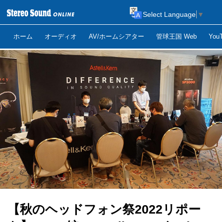
Select Language
▼
ホーム
オーディオ
AV/ホームシアター
管球王国 Web
Yo
【秋のヘッドフォン祭2022リポー