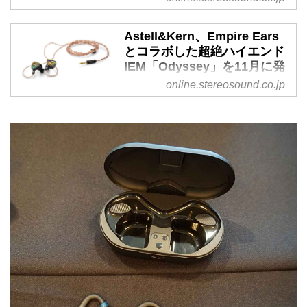
離、ボディに904Lステンレス
採用など、贅を尽くした仕様
Astell&Kern、Empire Ears
に - Stereo Sound ONLINE
とコラボした超絶ハイエンド
アユートから、ハイレゾオーディ
IEM「Odyssey」を11月に発
オブランドAstell&Kernのポータ
売。予価60万円。世界限定
online.stereosound.co.jp
ブルオーディオプレーヤーの、次
600台 - Stereo Sound
世代フラッグシップモデル
ONLINE
「A&ultimaSP3000」が発表され
アユートから、Astell&Kernと米
た。発売は10月の予定で、予価は
IEMメーカーEmpire Earsの初コ
￥659,980前後という。詳細は後
ラボレーションとなるハイエンド
日発表となる。
イン・イヤー・モニター（IEM）
A&ultimaSP3000は、時計用に使
「Odyssey」（オデッセー）が発
用される904Lステンレススチー
表された。発売は11月の予定で、
ルをボディに採用した世界初のポ
価格は￥599,980前後を想定して
ータブルオーディオプレーヤー。
いる。世界限定600台の生産とな
同時に、最新のオーディオ回路を
る。日本の割り当て台数など詳細
搭載し、ユーザーインターフェイ
は後日の発表となる。
スも従来機に対して、一新されて
Odysseyは、Astell&Kernと
いるという。
EmpireEarsの2社が、新たなスタ