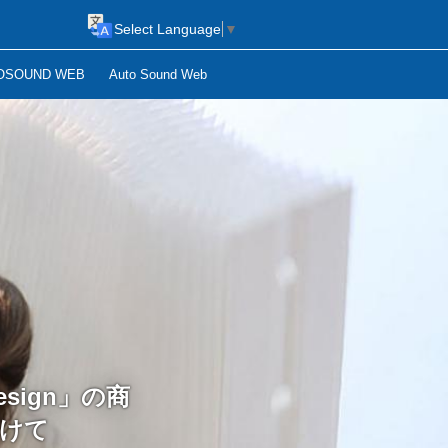
Select Language
▼
OSOUND WEB
Auto Sound Web
esign」の商
受けて