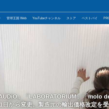
ー
管球王国 Web
YouTubeチャンネル
ストア
ベストバイ
PR
UDiO」「LABORATORIUM」「molo d
月1日から変更。製造元の輸出価格改定を