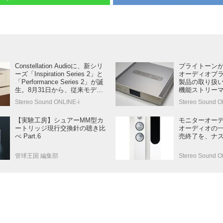
Constellation Audioに、新シリ
ブライトーン
ーズ「Inspiration Series 2」と
オーディオブラン
「Performance Series 2」が誕
製品の取り扱
生。8月31日から、従来モデル
機能ストリー
の価格改定も行う
アンプ、D/A
Stereo Sound ONLINE-i
Stereo Sound O
デルを同時に
【実験工房】シュアーMM型カ
モニターオー
ートリッジ現行交換針の聴き比
オーディオの
べ Part.6
売終了を、ナ
管球王国 編集部
Stereo Sound O