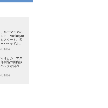
が、ルーマニアの
ド、Audiobyte
いをスタート。多
マーやヘッドホン
コンバーターの3モ
NLINE-i
発売
ディオとカーマス
一部製品の国内販
スペックが発表
NLINE-i