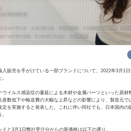
7
ound ONLINE @
エンドオーディオ
オーディオ
KLAUDiO
LABORATORIUM
mol
スピーカーケーブル
パーテーション
価格改定
入販売を手がけている一部ブランドについて、2022年3月1
た。
ウイルス感染症の蔓延による木材や金属パーツといった原材
生産数低下や輸送費の大幅な上昇などの影響により、製造元で
改定を実施すると発表した。これに伴い同社でも、日本国内の
う。
ドと3月1日弊社受注分からの新価格は以下の通り。