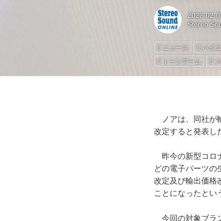
2022-02-0
Stereo S
ニュース
ハイ
トーンアーム
ノアは、同社が輸
改定すると発表し
昨今の新型コロナ
どの電子パーツの
改定及び輸出価格
ことになったとい
今回の対象ブラン