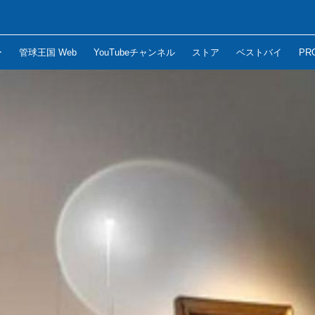
ー
管球王国 Web
YouTubeチャンネル
ストア
ベストバイ
PR