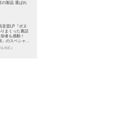
目の製品 選ばれ
高音質LP『ボヌ
わりまくった裏話
参加者も感動！
026」のスペシャル
いに盛り上がった
NLINE-i