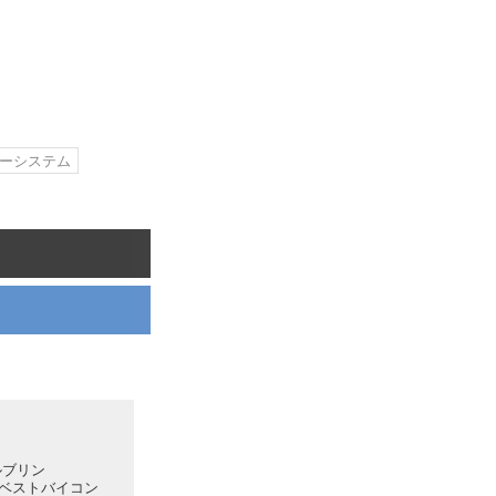
、自分達の目でアト
介しております。音
ーシステム
ルブリン
』【ベストバイコン