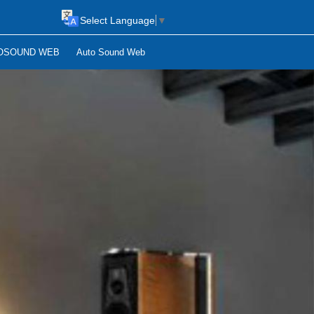
Select Language
▼
OSOUND WEB
Auto Sound Web