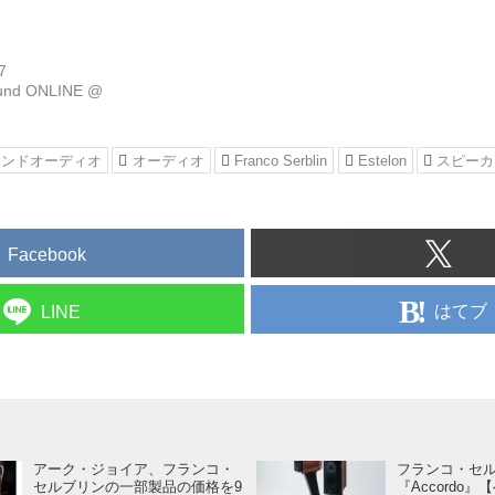
を運び、メーカーとのコミュニケーションを図り
リエや工場を見ながら製品選びを行い、日本に紹
を愉しむ喜びを運ぶ。それが私たちの使命です。
7
ound ONLINE @
エンドオーディオ
オーディオ
Franco Serblin
Estelon
スピーカ
Facebook
はてブ
LINE
アーク・ジョイア、フランコ・
フランコ・セ
セルブリンの一部製品の価格を9
『Accordo