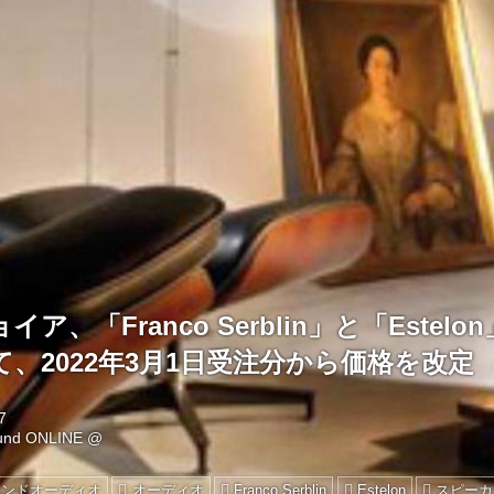
ア、「Franco Serblin」と「Estel
、2022年3月1日受注分から価格を改定
7
ound ONLINE @
エンドオーディオ
オーディオ
Franco Serblin
Estelon
スピーカ