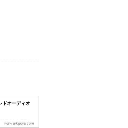
ンドオーディオ
に世界中から厳選し
www.arkgioia.com
おります。現地に足