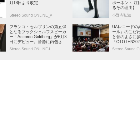
月18日より改定
ポーネント 注
るその理由】
Stereo Sound ONLINE_y
小野寺弘滋
フランコ・セルブリンの第五弾
UAレコードの
となるブックシェルフスピーカ
ール』のこだ
ー「Accordo Goldberg」が6月3
と音のよさに
日にデビュー。音源に内包され
「OTOTEN2
たニュアンスやエモーションを
イベントが大
Stereo Sound ONLINE-i
Stereo Sound O
自然に再生