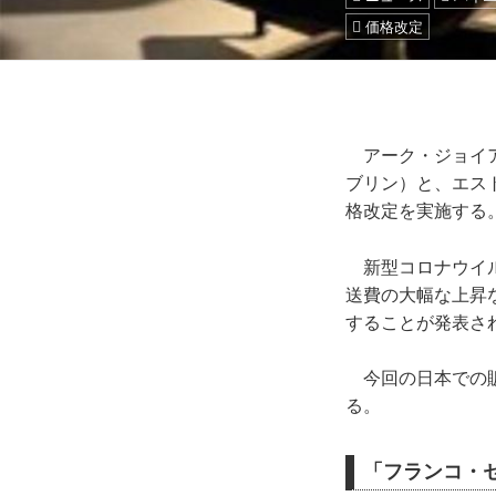
価格改定
アーク・ジョイアは
ブリン）と、エスト
格改定を実施する
新型コロナウイル
送費の大幅な上昇
することが発表さ
今回の日本での販
る。
「フランコ・