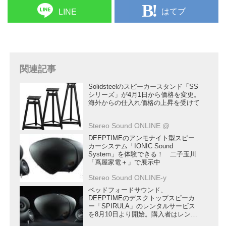
はてブ
LINE
関連記事
Solidsteelのスピーカースタンド「SS
シリーズ」が4月1日から価格を変更。
海外からの仕入れ価格の上昇を受けて
Stereo Sound ONLINE @
DEEPTIMEのアンモナイト型スピー
カーシステム「IONIC Sound
System」を体験できる！ 二子玉川
「蔦屋家電＋」で展示中
Stereo Sound ONLINE-y
ベッドフォードサウンド、
DEEPTIMEのデスクトップスピーカ
ー「SPIRULA」のレンタルサービス
を8月10日より開始。購入者はレンタ
ル料実質無料となるキャンペーンも実