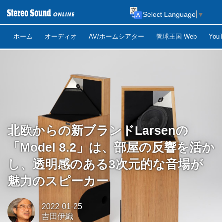
Select Language
▼
ホーム
オーディオ
AV/ホームシアター
管球王国 Web
Yo
北欧からの新ブランドLarsenの
「Model 8.2」は、部屋の反響を活か
し、透明感のある3次元的な音場が
魅力のスピーカー
2022-01-25
吉田伊織