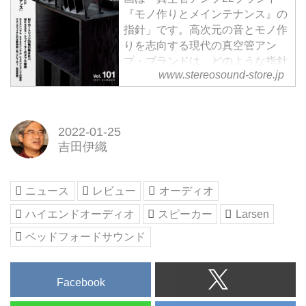
・Model 9 ￥1,495,000（ペア）
『モノ作りとメインテナンス』の
・Model 8.2 ￥760,000（ペア）
指針」です。高次元の音とモノ作
・Model 6.2 ￥450,000（ペア）
りを志向する現代の真空管アン
・Model SC ￥270,000（1台）
プ・ブランドは、どのような指針
※価格は全て税別
www.stereosound-store.jp
で製品を送り出しているのか。そ
▲Model 8.2
して、愛機を安心して長く使える
...
メインテナンス体制はどう整えら
れているのか。内外22ブランドへ
2022-01-25
のヒアリングと、筆者が試聴で感
吉田伊織
じ取って来た音の印象によって各
ブランドの魅力の根源に迫りま
す。実験工房「最新MCカートリ
ニュース
レビュー
オーディオ
ッジの実力を聴く／25機種の聴き
ハイエンドオーディオ
スピーカー
Larsen
比べ」では、定番機種から70～
80万円...
ベッドフォードサウンド
Facebook