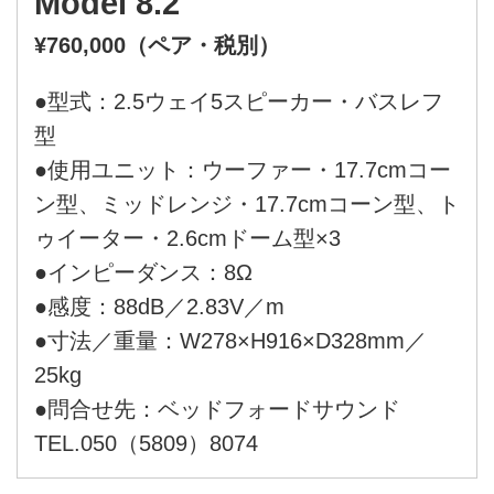
Model 8.2
¥760,000（ペア・税別）
●型式：2.5ウェイ5スピーカー・バスレフ
型
●使用ユニット：ウーファー・17.7cmコー
ン型、ミッドレンジ・17.7cmコーン型、ト
ゥイーター・2.6cmドーム型×3
●インピーダンス：8Ω
●感度：88dB／2.83V／m
●寸法／重量：W278×H916×D328mm／
25kg
●問合せ先：ベッドフォードサウンド
TEL.050（5809）8074