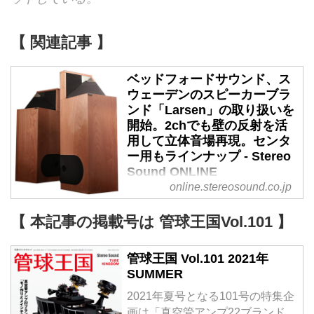
【 関連記事 】
ベッドフォードサウンド、ス
ウェーデンのスピーカーブラ
ンド「Larsen」の取り扱いを
開始。2chでも壁の反射を活
用して立体音場再現。センタ
ー用もラインナップ - Stereo
Sound ONLINE
online.stereosound.co.jp
ベッドフォードサウンドは、日本
初上陸となるスウェーデンのスピ
【 本記事の掲載号は 管球王国Vol.101 】
ーカーブランド「Larsen」から、
フロアスタンディングタイプの
管球王国 Vol.101 2021年
「Model 9」「Model 8.2」
SUMMER
「Model 6.2」と、センター用の
「Model SC」の取り扱いを開始
2021年夏号となる101号の特集企
した。価格は下記の通り。
画は「真空管アンプ22ブランド