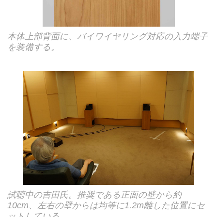
本体上部背面に、バイワイヤリング対応の入力端子
を装備する。
試聴中の吉田氏。推奨である正面の壁から約
10cm、左右の壁からは均等に1.2m離した位置にセ
ットしている。