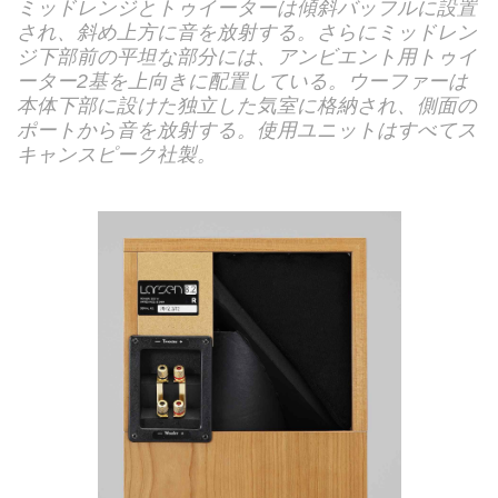
ミッドレンジとトゥイーターは傾斜バッフルに設置
され、斜め上方に音を放射する。さらにミッドレン
ジ下部前の平坦な部分には、アンビエント用トゥイ
ーター2基を上向きに配置している。ウーファーは
本体下部に設けた独立した気室に格納され、側面の
ポートから音を放射する。使用ユニットはすべてス
キャンスピーク社製。