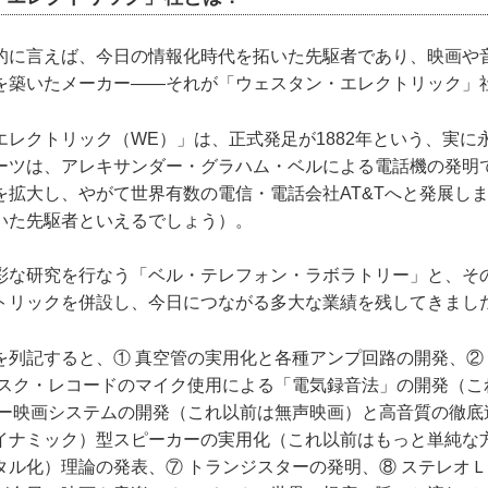
に言えば、今日の情報化時代を拓いた先駆者であり、映画や
を築いたメーカー――それが「ウェスタン・エレクトリック」
レクトリック（WE）」は、正式発足が1882年という、実に
ーツは、アレキサンダー・グラハム・ベルによる電話機の発明
を拡大し、やがて世界有数の電信・電話会社AT&Tへと発展し
いた先駆者といえるでしょう）。
な研究を行なう「ベル・テレフォン・ラボラトリー」と、そ
トリックを併設し、今日につながる多大な業績を残してきまし
列記すると、① 真空管の実用化と各種アンプ回路の開発、②
ィスク・レコードのマイク使用による「電気録音法」の開発（こ
キー映画システムの開発（これ以前は無声映画）と高音質の徹底
イナミック）型スピーカーの実用化（これ以前はもっと単純な方
タル化）理論の発表、⑦ トランジスターの発明、⑧ ステレオ