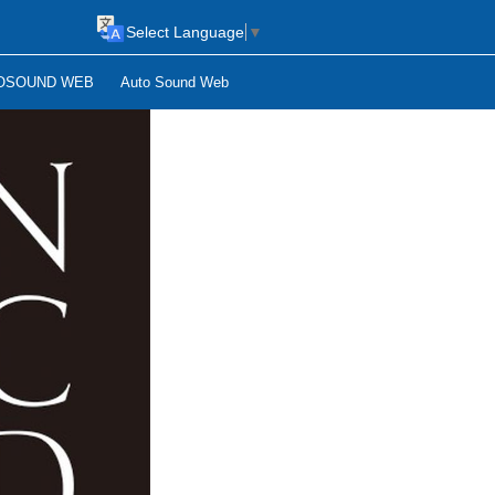
Select Language
▼
OSOUND WEB
Auto Sound Web