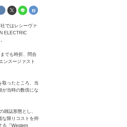
同社ではレシーヴァ
LECTRIC
た。
までも時折、問合
エンスージァスト
を取ったところ、当
額が当時の数倍にな
ズの雑誌形態とし、
能な限りコストを抑
Western