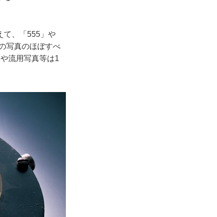
て、「555」や
ンの写真のほぼすべ
や流用写真等は1