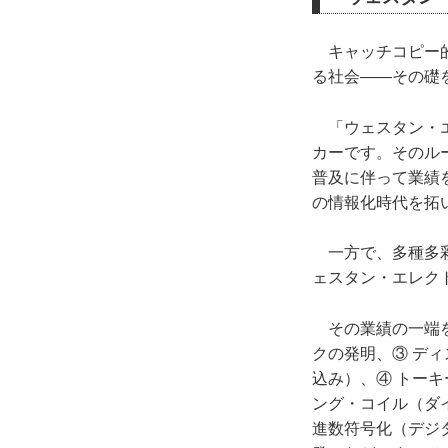
キャッチコピー的
る社会――その礎
「ウェスタン・エ
カーです。そのル
普及に伴って業績
の情報化時代を拓
一方で、多種多彩
ェスタン・エレク
その業績の一端を
クの発明、③ デ
込み）、④ トー
ング・コイル（ダ
進数符号化（デジ