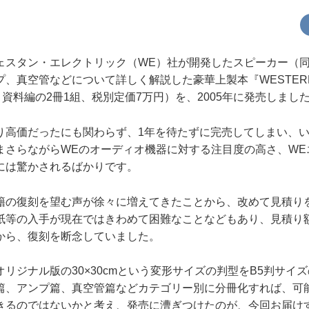
スタン・エレクトリック（WE）社が開発したスピーカー（
、真空管などについて詳しく解説した豪華上製本『WESTERN E
と資料編の2冊1組、税別定価7万円）を、2005年に発売しまし
高価だったにも関わらず、1年を待たずに完売してしまい、い
まさらながらWEのオーディオ機器に対する注目度の高さ、WE
には驚かされるばかりです。
の復刻を望む声が徐々に増えてきたことから、改めて見積り
紙等の入手が現在ではきわめて困難なことなどもあり、見積り
から、復刻を断念していました。
ジナル版の30×30cmという変形サイズの判型をB5判サイ
篇、アンプ篇、真空管篇などカテゴリー別に分冊化すれば、可
るのではないかと考え、発売に漕ぎつけたのが、今回お届けする『