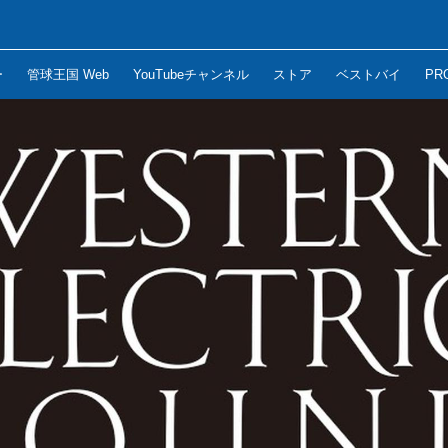
ー
管球王国 Web
YouTubeチャンネル
ストア
ベストバイ
PR