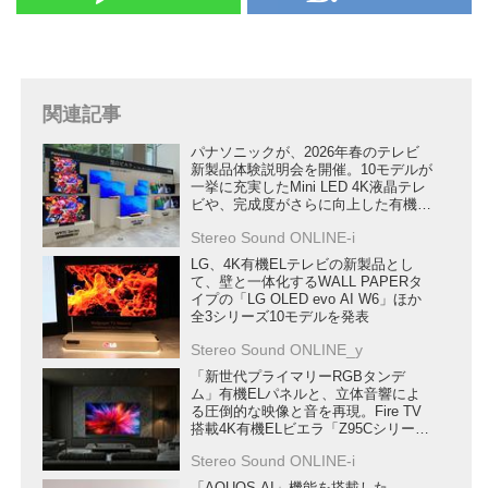
関連記事
パナソニックが、2026年春のテレビ
新製品体験説明会を開催。10モデルが
一挙に充実したMini LED 4K液晶テレ
ビや、完成度がさらに向上した有機
EL 4Kテレビの実力を確認した
Stereo Sound ONLINE-i
LG、4K有機ELテレビの新製品とし
て、壁と一体化するWALL PAPERタ
イプの「LG OLED evo AI W6」ほか
全3シリーズ10モデルを発表
Stereo Sound ONLINE_y
「新世代プライマリーRGBタンデ
ム」有機ELパネルと、立体音響によ
る圧倒的な映像と音を再現。Fire TV
搭載4K有機ELビエラ「Z95Cシリー
ズ」が6月下旬に発売
Stereo Sound ONLINE-i