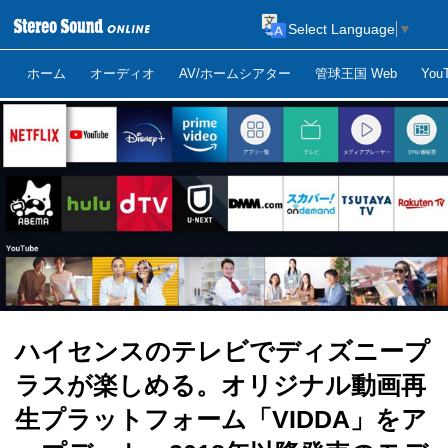
Select Language
▼
ホーム
オーディオ
AV/ホームシアター
管球王国 Web
Yo
ハイセンスのテレビでディズニープ
ラスが楽しめる。オリジナル動画再
生プラットフォーム「VIDDA」をア