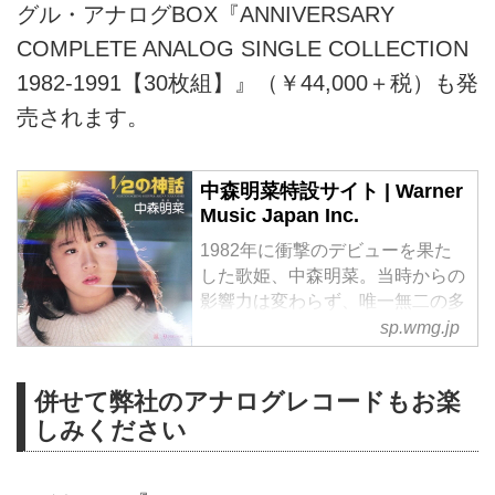
グル・アナログBOX『ANNIVERSARY
COMPLETE ANALOG SINGLE COLLECTION
1982-1991【30枚組】』（￥44,000＋税）も発
売されます。
中森明菜特設サイト | Warner
Music Japan Inc.
1982年に衝撃のデビューを果た
した歌姫、中森明菜。当時からの
影響力は変わらず、唯一無二の多
彩な歌声、表現力で今も尚、数多
sp.wmg.jp
くの人々を魅了し続ける。今だか
らこそ聴きたい、真の歌姫を理解
併せて弊社のアナログレコードもお楽
するための特設サイトがオープ
しみください
ン！