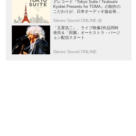
グレコード『Tokyo Suite / Tsutsumi
Kyohei Presents for TOMA』の制作の
こだわりが、日本オーディオ協会発行
の季刊誌「JASジャーナル」に掲載さ
Stereo Sound ONLINE @
れました
「玉置浩二」、ライブ映像2作品同時
発売＆「田園」オーケストラ・バージ
ョン配信スタート
Stereo Sound ONLINE