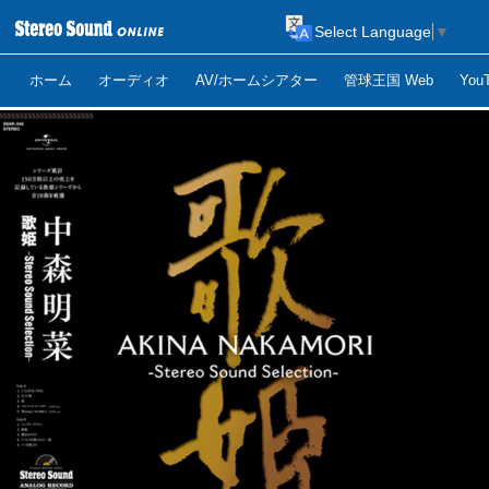
Select Language
▼
ホーム
オーディオ
AV/ホームシアター
管球王国 Web
Yo