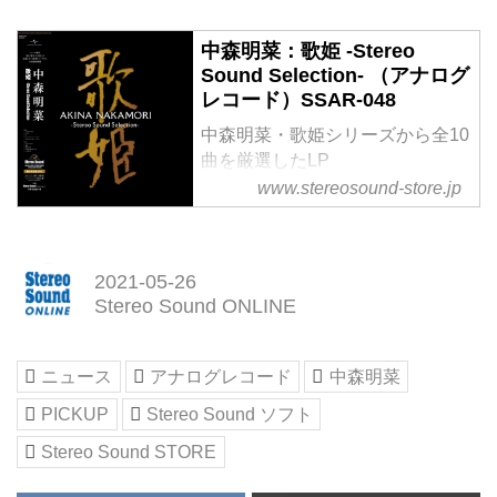
中森明菜：歌姫 -Stereo
Sound Selection- （アナログ
レコード）SSAR-048
中森明菜・歌姫シリーズから全10
曲を厳選したLP
悲哀に満ちた艶のある歌声で名曲
www.stereosound-store.jp
の数々が蘇る
-->
この度、弊社の「アナログレコ
2021-05-26
ードコレクション」に中森明菜
Stereo Sound ONLINE
『歌姫』が、本邦初の高品位アナ
ログレコードとして加わります。
「歌姫シリーズ」は1994年の発
ニュース
アナログレコード
中森明菜
売以来、累計150万枚以上の売上
PICKUP
Stereo Sound ソフト
を記録しており、今回はそのなか
から厳選した全10曲を収録してい
Stereo Sound STORE
ます。
本作はユニバーサル ミュージ