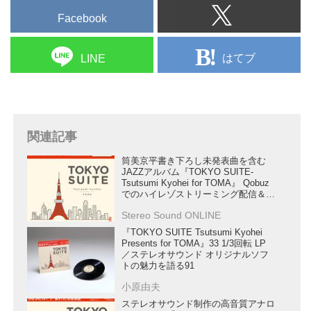
ックが保管してきたマスター素材
Facebook
をベースにアナログレコード製作
を長年...
はてブ
LINE
関連記事
筒美京平書き下ろし未発表曲を含む
JAZZアルバム『TOKYO SUITE-
Tsutsumi Kyohei for TOMA』 Qobuz
でのハイレゾストリーミング配信＆
DSDダウンロード販売を開始します！
Stereo Sound ONLINE
『TOKYO SUITE Tsutsumi Kyohei
Presents for TOMA』33 1/3回転 LP
／ステレオサウンド オリジナルソフ
トの魅力を語る91
小原由夫
ステレオサウンド制作の高音質アナロ