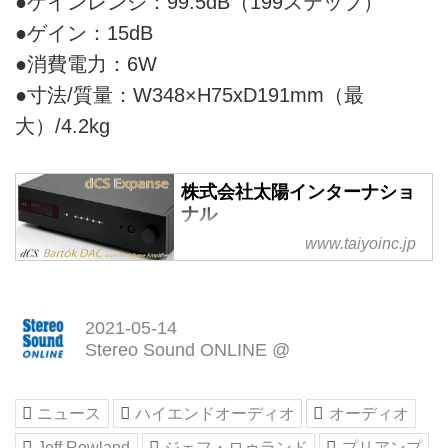
●ゲインレンジ：99.5dB（199ステップ）
●ゲイン：15dB
●消費電力：6W
●寸法/質量：W348×H75xD191mm（最
大）/4.2kg
株式会社太陽インターナショ
ナル
www.taiyoinc.jp
株式会社太陽インターナショナル
のサイトです。Jeff Rowland、
Avalon Acoustics、dCS、
Nagra、Brinkmann Audio、
2021-05-14
Rockport Technologies、Cardas
Stereo Sound ONLINE @
Audio、Shunyata Researchなど
世界のハイエンド・オーディオを
取り扱う輸入オーディオ商社で
ニュース
ハイエンドオーディオ
オーディオ
す。
Jeff Rowland
ジェフ・ロゥランド
プリアンプ