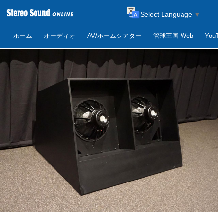
Select Language
▼
ホーム
オーディオ
AV/ホームシアター
管球王国 Web
Yo