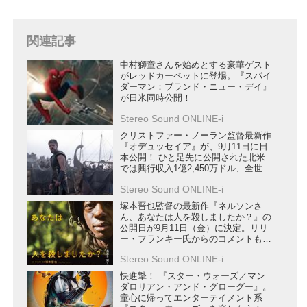
てきたので、新劇場の概要をお知
らせしよう。
TOHOシネマズは、新宿、日比谷
関連記事
といったターミナル駅近くに大型
中村獅童さんを始めとする豪華ゲスト
シネマコンプレックスを展開...
がレッドカーペットに登場。『スパイ
ダーマン：ブランド・ニュー・デイ』
が日米同時公開！
Stereo Sound ONLINE-i
クリストファー・ノーラン監督最新作
『オデュッセイア』が、9月11日に日
本公開！ ひと足先に公開された北米
では興行収入1億2,450万ドル、全世界
興行収入は2億6,406万ドルを突破
Stereo Sound ONLINE-i
塚本晋也監督の最新作『ネルソンさ
ん、あなたは人を殺しましたか？』の
公開日が9月11日（金）に決定。リリ
ー・フランキー氏からのコメントも到
着
Stereo Sound ONLINE-i
快進撃！ 『スター・ウォーズ／マン
ダロリアン・アンド・グローグー』。
童心に帰ってエンターテイメント系