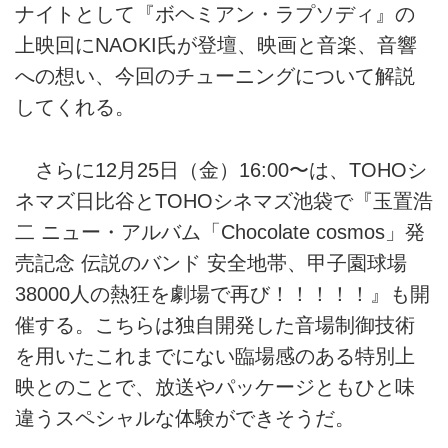
ナイトとして『ボヘミアン・ラプソディ』の
上映回にNAOKI氏が登壇、映画と音楽、音響
への想い、今回のチューニングについて解説
してくれる。
さらに12月25日（金）16:00〜は、TOHOシ
ネマズ日比谷とTOHOシネマズ池袋で『玉置浩
二 ニュー・アルバム「Chocolate cosmos」発
売記念 伝説のバンド 安全地帯、甲子園球場
38000人の熱狂を劇場で再び！！！！！』も開
催する。こちらは独自開発した音場制御技術
を用いたこれまでにない臨場感のある特別上
映とのことで、放送やパッケージともひと味
違うスペシャルな体験ができそうだ。