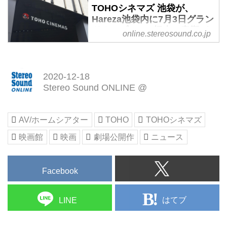
館「TOHOシネマズ立川立飛」を
Sound ONLINE
TOHOシネマズ 池袋が、
記事（
開業する。
Hareza池袋内に7月3日グラン
ロビーに設置されたドリンクバー
来る7月3日（金）に、池袋の東口
IMAXシアターは12.1chサラウン
ドオープン！ “極上の音響“を
マシン
から徒歩5分ほどの複合施設
online.stereosound.co.jp
ドを備える
体験できるサウンド・シアタ
とその前に、入り口を入ると吹き
Hareza（ハレザ）池袋に「TOHO
まずスクリーン1には、立川エリ
ーに相応しい、こだわりの空
抜けの広いロビーが広がってい
シネマズ池袋」がオープンする。
アで初となる12.1chイマーシブ・
間が出来上がっていた -
る。ここで新しいのが、TOHOシ
全10スクリーン、計1735席のシ
サウンド・システム対応の
Stereo Sound ONLINE
2020-12-18
ネマズとして初という大型ドリン
ネマコンプレックス。先日その内
「IMAXデジタルシアター」を導
Stereo Sound ONLINE @
クバーだろう。アメリカ
覧会に参加し、実際の映写や音響
TOHOシネマズ株式会社は、池袋
入した。映画を構成する「映像」
LANCER...
に接したので当日の印象をお伝え
の総合施設 Hareza池袋内に
「音響」「空間」「作品」という
したい。
「TOHOシネマズ池袋」を7月3日
要素を、同社独自のテクノロジー
AV/ホームシアター
TOHO
TOHOシネマズ
読者の皆さんが何より気になるの
（金）にオープンする。18日にそ
で最高水準まで高めた次世代シア
は、この新劇場が「サウンド・シ
映画館
映画
劇場公開作
ニュース
の関係者向けお披露目が行われ
ターで、IMAX仕様にカスタマイ...
アター」というこれまでなかった
た。
個性を前面に打ち出してきたこと
といっても新型コロナウィルス感
Facebook
だろう。
染拡大防止の観点から、大規模な
TOHOシネマズ池袋のエントラン
イベントは控え、時間を区切り、
ス。写真中央の大階段を上った正
人数も限定した説明会となってい
はてブ
LINE
面に劇場の入り口がある
た。StereoSound ONLINEでは18
先行レポートにあっ...
日午後に行われた説明会に参加し