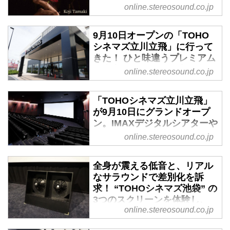
online.stereosound.co.jp
も併せてお楽しみください。
- Stereo Sound ONLINE
9月10日オープンの「TOHO
コロムビア CD:COCB-54320
シネマズ立川立飛」に行って
￥3,000＋税 12 月23日発売
きた！ ひと味違うプレミアム
来たる12月25日（金曜日）、玉
＆轟音シアターで、映画体験
online.stereosound.co.jp
置浩二の新作『Chocolate
が新しい領域に入ったことを
cosmos』の発売記念イベント
実感できる - Stereo Sound
が、TOHOシネマズ日比谷と
「TOHOシネマズ立川立飛」
ONLINE
TOHOシネマズ池袋において開催
が9月10日にグランドオープ
TOHOシネマズは本日、9月10日
される。去年11月に開催された安
ン。IMAXデジタルシアターや
にオープン予定の「TOHOシネマ
全地帯の伝説のLIVE「安全地帯
カスタムオーダーメイドスピ
online.stereosound.co.jp
ズ立川立飛」のマスコミ向け内覧
IN 甲子園球場 さよならゲーム」
ーカー、轟音シアターを備え
会を開催した。TOHOシネマズ立
た9スクリーン1,605席を準備
が上映され、TOHOシネマズ日比
全身が震える低音と、リアル
川立飛は、多摩モノレール立飛駅
- Stereo Sound ONLINE
谷の本会場ではゲストとして安全
なサラウンドで差別化を訴
直結の「ららぽーと立川立飛」近
地帯(矢萩渉・六土開正・武沢侑
TOHOシネマズは、9月10日
求！ “TOHOシネマズ池袋” の
接地に9スクリーン1,605席を備え
昂）らが登壇予定。いっぽう、
（木）に多摩モノレール立飛駅直
3つのスクリーンを体験し、
る独立した映画館として建てられ
TOHOシネマズ池袋ではゲストの
結の「ららぽーと立川立飛」近接
online.stereosound.co.jp
新しい情報発信基地としての
ている。
登壇も...
地に、9スクリーン1,605席の映画
可能性を感じた - Stereo
劇場としての施設の詳細は前回の