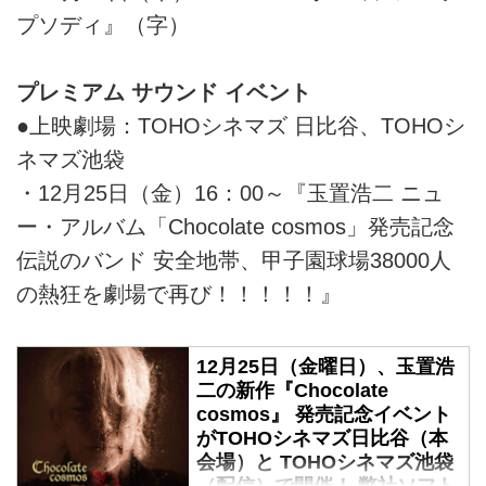
プソディ』（字）
プレミアム サウンド イベント
●上映劇場：TOHOシネマズ 日比谷、TOHOシ
ネマズ池袋
・12月25日（金）16：00～『玉置浩二 ニュ
ー・アルバム「Chocolate cosmos」発売記念
伝説のバンド 安全地帯、甲子園球場38000人
の熱狂を劇場で再び！！！！！』
12月25日（金曜日）、玉置浩
二の新作『Chocolate
cosmos』 発売記念イベント
がTOHOシネマズ日比谷（本
会場）と TOHOシネマズ池袋
（配信）で開催！ 弊社ソフト