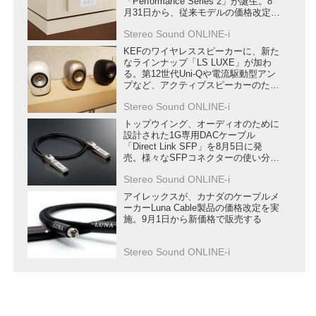
「Performance Series 2」が誕生。8
月31日から、従来モデルの価格改定も
行う
Stereo Sound ONLINE-i
KEFのワイヤレススピーカーに、新た
なラインナップ「LS LUXE」が加わ
る。第12世代Uni-Qや電流駆動型アン
プなど、アクティブスピーカーのため
の新技術を満載
Stereo Sound ONLINE-i
トップウイング、オーディオのために
設計された1G専用DACケーブル
「Direct Link SFP」を8月5日に発
売。様々なSFPコネクターの使い分け
を提案
Stereo Sound ONLINE-i
アイレックスが、カナダのケーブルメ
ーカーLuna Cable製品の価格改定を実
施。9月1日から新価格で販売する
Stereo Sound ONLINE-i