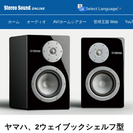
Select Language
▼
ホーム
オーディオ
AV/ホームシアター
管球王国 Web
Yo
ヤマハ、2ウェイブックシェルフ型