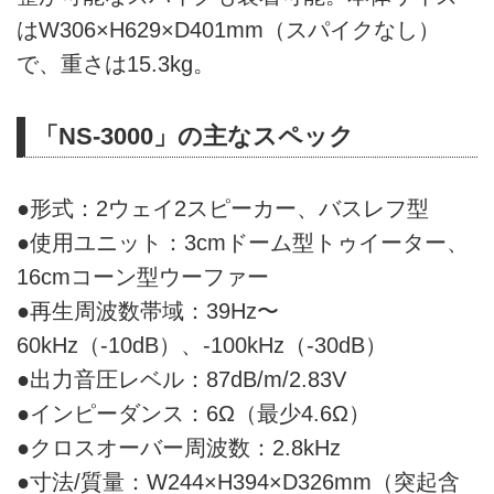
はW306×H629×D401mm（スパイクなし）
で、重さは15.3kg。
「NS-3000」の主なスペック
●形式：2ウェイ2スピーカー、バスレフ型
●使用ユニット：3cmドーム型トゥイーター、
16cmコーン型ウーファー
●再生周波数帯域：39Hz〜
60kHz（-10dB）、-100kHz（-30dB）
●出力音圧レベル：87dB/m/2.83V
●インピーダンス：6Ω（最少4.6Ω）
●クロスオーバー周波数：2.8kHz
●寸法/質量：W244×H394×D326mm（突起含