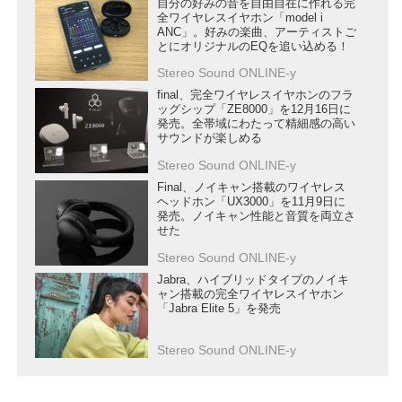
自分の好みの音を自由自在に作れる完
全ワイヤレスイヤホン「model i
ANC」。好みの楽曲、アーティストご
とにオリジナルのEQを追い込める！
Stereo Sound ONLINE-y
final、完全ワイヤレスイヤホンのフラ
ッグシップ「ZE8000」を12月16日に
発売。全帯域にわたって精細感の高い
サウンドが楽しめる
Stereo Sound ONLINE-y
Final、ノイキャン搭載のワイヤレス
ヘッドホン「UX3000」を11月9日に
発売。ノイキャン性能と音質を両立さ
せた
Stereo Sound ONLINE-y
Jabra、ハイブリッドタイプのノイキ
ャン搭載の完全ワイヤレスイヤホン
「Jabra Elite 5」を発売
Stereo Sound ONLINE-y