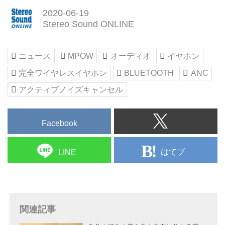
ンスとスペックを誇る最先端のオ
2020-06-19
ーディオ・ガジェット製品を提供
Stereo Sound ONLINE
いたします。"GAFA"など世界中
の人々の生活を変えるほどの革新
的なプロダクトやサービスを展開
ニュース
MPOW
オーディオ
イヤホン
する企業を生み出してきたアメリ
完全ワイヤレスイヤホン
BLUETOOTH
ANC
カの西海岸の文化に影響を受けて
2013年に創立。現在では欧米や
アクティブノイズキャンセル
アジアも含め30以上の国と地域で
展開を進めているグローバルブラ
Facebook
ンドです。Mpow 公式サイトでは
最新情報や製品のご紹介...
はてブ
LINE
関連記事