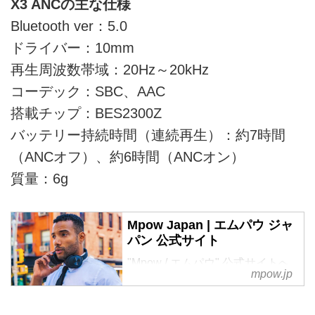
X3 ANCの主な仕様
Bluetooth ver：5.0
ドライバー：10mm
再生周波数帯域：20Hz～20kHz
コーデック：SBC、AAC
搭載チップ：BES2300Z
バッテリー持続時間（連続再生）：約7時間
（ANCオフ）、約6時間（ANCオン）
質量：6g
Mpow Japan | エムパウ ジャ
パン 公式サイト
"Mpow / エムパウ" 公式サイトへ
mpow.jp
ようこそ。私たちは皆さまが毎日
をよりパワフルに過ごすための、
誰もが納得するコストパフォーマ