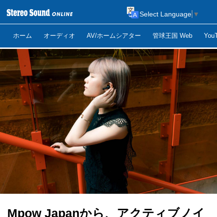
Select Language
▼
ホーム
オーディオ
AV/ホームシアター
管球王国 Web
Yo
Mpow Japanから、アクティブノイ