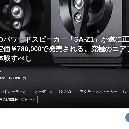
パワードスピーカー「SA-Z1」が遂に正
定価￥780,000で発売される。究極のニ
体験すべし
8
ound ONLINE @
エンドオーディオ
オーディオ
SONY
アクティブスピーカー
ハ
PCM768kHz/32ビット