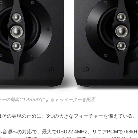
ァーの前面にI-ARRAYによるトゥイーターを配置
ではその実現のために、3つの大きなフィーチャーを備えている。
源への対応で、最大でDSD22.4MHz、リニアPCMで768kH