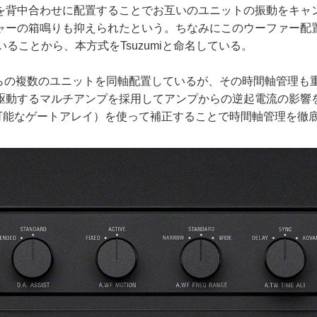
背中合わせに配置することでお互いのユニットの振動をキャ
ャーの箱鳴りも抑えられたという。ちなみにこのウーファー配
ていることから、本方式をTsuzumiと命名している。
れらの複数のユニットを同軸配置しているが、その時間軸管理も
駆動するマルチアンプを採用してアンプからの逆起電流の影響
み可能なゲートアレイ）を使って補正することで時間軸管理を徹