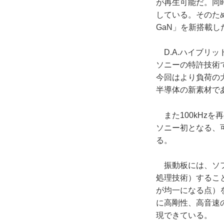
が再生可能だ。同
している。そのため
GaN」を新搭載し
D.A.ハイブリ
ソニーの特許技術で、
今回はより負荷の
半導体の新素材であ
また100kHz
ソニー初となる、
る。
振動板には、ソフ
処理技術）するこ
が均一になる点）
に高剛性、高音速
現できている。