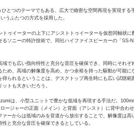
うひとつのテーマでもある、広大で緻密な空間再現を実現する手
umi」というふたつの方式を採用した。
メイントゥイーターの上下にアシストトゥイーターを仮想同軸状に
るソニーの特許技術で、同社ハイファイスピーカーの「SS-N
域でも広い指向特性と充分な音圧を確保でき、同時にそれぞ
るため、高域の解像度を高め、かつ余裕を持った駆動が可能に
を得られるということは、デスクトップ再生時にも広い試聴範
リットも大きいだろう。
zumiは、小型ユニットで豊かな低域を再現する手法だ。100
クロージャーの正面（メイン）と背面（アシスト）に背中合わ
ファーからは低域のみを音道から放出することで、解像度は高
特性と充分な音圧を確保できるとしている。