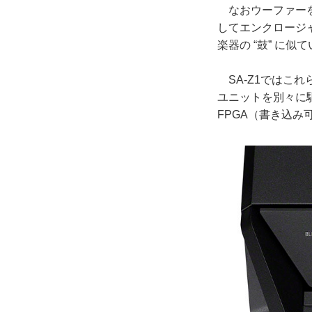
なおウーファーを
してエンクロージ
楽器の “鼓” に似
SA-Z1ではこ
ユニットを別々に
FPGA（書き込