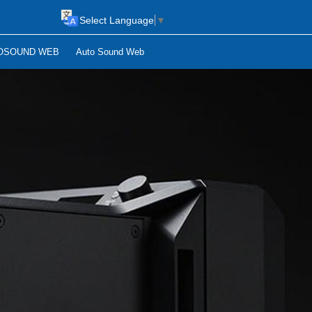
Select Language
▼
OSOUND WEB
Auto Sound Web