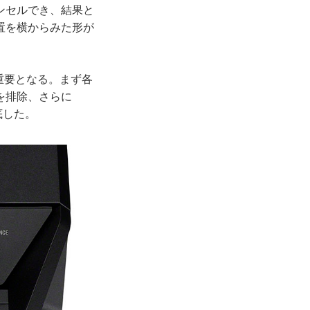
ンセルでき、結果と
置を横からみた形が
重要となる。まず各
を排除、さらに
底した。