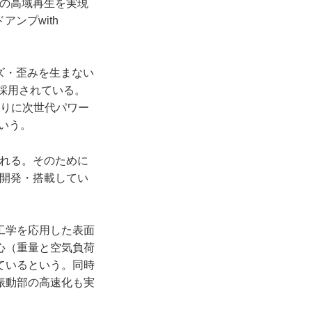
での高域再生を実現
ンプwith
ズ・歪みを生まない
にも採用されている。
わりに次世代パワー
という。
られる。そのために
を開発・搭載してい
工学を応用した表面
心（重量と空気負荷
ているという。同時
振動部の高速化も実