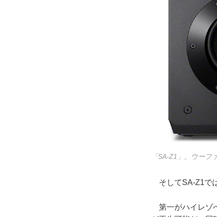
「SA-Z1」。ウーフ
そしてSA-Z1
第一がハイレゾへ音