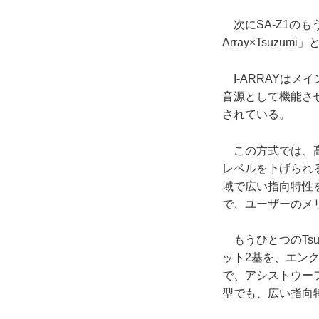
次にSA-Z1のも
Array×Tsuz
I-ARRAYは
音源として機能させ
されている。
この方式では、高
レベルを下げられ
域で広い指向特性
で、ユーザーのメ
もうひとつのTsu
ット2基を、エン
で、アシストウー
型でも、広い指向