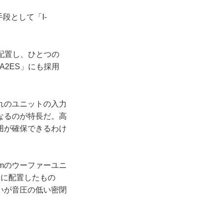
段として「I-
配置し、ひとつの
A2ES」にも採用
れのユニットの入力
なるのが特長だ。高
囲が確保できるわけ
mmのウーファーユニ
せに配置したもの
いが音圧の低い密閉