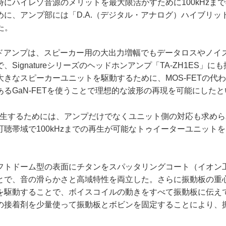
時にハイレゾ音源のメリットを最大限活かすために100kHzま
に、アンプ部には「D.A.（デジタル・アナログ）ハイブリッドア
た。
ッドアンプは、スピーカー用の大出力増幅でもデータロスやノイ
Signatureシリーズのヘッドホンアンプ「TA-ZH1ES」
大きなスピーカーユニットを駆動するために、MOS-FETの代
るGaN-FETを使うことで理想的な波形の再現を可能にした
を再生するためには、アンプだけでなくユニット側の対応も求め
可聴帯域で100kHzまでの再生が可能なトゥイーターユニット
トドーム型の表面にチタンをスパッタリングコート（イオン
とで、音の滑らかさと高域特性を両立した。さらに振動板の重
を駆動することで、ボイスコイルの動きをすべて振動板に伝え
の接着剤を少量使って振動板とボビンを固定することにより、