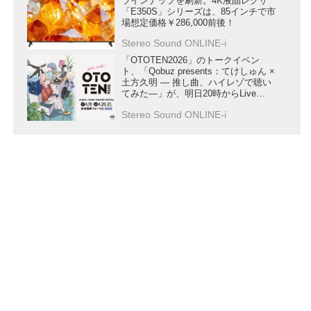
ラインナップを刷新。4K液晶レグザ
「E350S」シリーズは、85インチで市
場想定価格￥286,000前後！
Stereo Sound ONLINE-i
「OTOTEN2026」のトークイベン
ト、「Qobuz presents：てけしゅん ×
土方久明 ― 推し曲、ハイレゾで聴い
てみた―」が、明日20時からLive
Extremeで再配信
Stereo Sound ONLINE-i