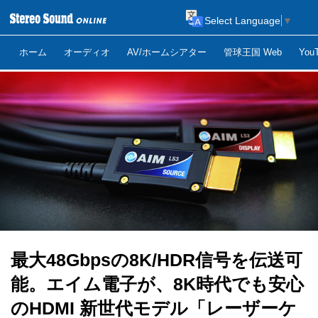
Select Language
▼
ホーム
オーディオ
AV/ホームシアター
管球王国 Web
Yo
最大48Gbpsの8K/HDR信号を伝送可
能。エイム電子が、8K時代でも安心
のHDMI 新世代モデル「レーザーケ