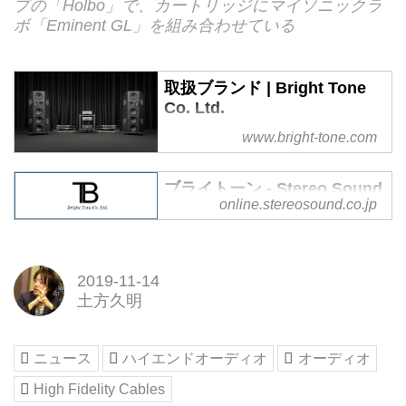
プの「Holbo」で、カートリッジにマイソニックラ
ボ「Eminent GL」を組み合わせている
取扱ブランド | Bright Tone
Co. Ltd.
株式会社ブライトーンは「突き抜
www.bright-tone.com
けたオーディオ機器を提供する」
ことを目的として各種音響機器
ブライトーン - Stereo Sound
（オーディオ、楽器、AV）の開
online.stereosound.co.jp
ONLINE
発・販売を行なっています。
ブライトーン | Stereo Sound
ONLINE
2019-11-14
土方久明
ニュース
ハイエンドオーディオ
オーディオ
High Fidelity Cables