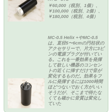
￥60,000（税別、1個）、
￥100,000（税別、2個）、
￥180,000（税別、4個）
MC-0.5 Helix +やMC-0.5
は、直径5〜6cmの円柱状の
アクセサリーで、片方に3ピ
ンの電源プラグが付いてい
る。これを一番効果を発揮
して欲しい機器のコンセン
トの近くに挿すだけで音が
変化するものだ。効果をフ
ルに発揮するには1000時間
ほどつないでおく方がいい
そうだが、そこまで待たな
くても確かに音質は変化し
ていた