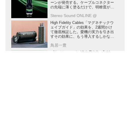
ーンが発売する。ケーブルコネクター
の先端に薄く塗るだけで、明瞭度がア
ップ
Stereo Sound ONLINE @
High Fidelity Cables「マグネチックウ
ェイブガイド」の効果を、2週間かけ
て徹底検証した。愛機の実力を引き出
すその効果に、もう導入するしかな
い？
鳥居一豊
ブライトーンが、High Fidelity Cables
のマグネチックウェイブガイド
「Limited Edition MC-0.5 Remedy
Signature」をラインナップ。よりよ
いサウンドはブルーな気分から抜け出
Stereo Sound ONLINE @
させてくれる