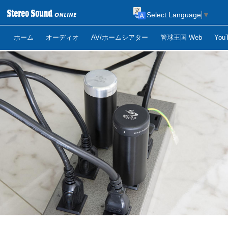
Select Language
▼
ホーム
オーディオ
AV/ホームシアター
管球王国 Web
Yo