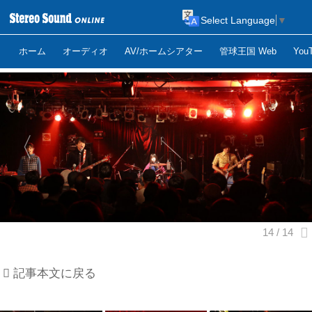
Select Language
▼
ホーム
オーディオ
AV/ホームシアター
管球王国 Web
Yo
記事本文に戻る