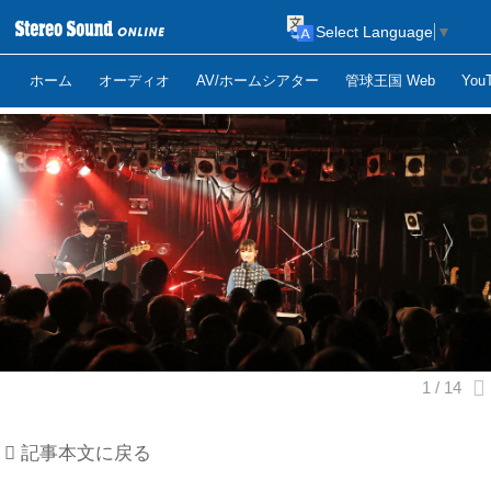
Select Language
▼
ホーム
オーディオ
AV/ホームシアター
管球王国 Web
Yo
記事本文に戻る