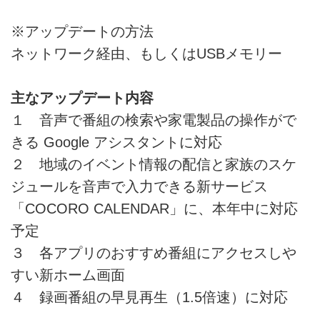
ナーの「4S-C00AS1」というラ
※アップデートの方法
インナップだ。それぞれの実勢価
格と発売時期は以下の通り。
ネットワーク経由、もしくはUSBメモリー
AQUOS 4Kテレビ
4T-C60AN1（実勢価格28万円前
後、税別、11月17日発売）
主なアップデート内容
4T-C50AN1（実勢価格20万円前
１ 音声で番組の検索や家電製品の操作がで
後、税別、11月17日発売）...
きる Google アシスタントに対応
２ 地域のイベント情報の配信と家族のスケ
ジュールを音声で入力できる新サービス
「COCORO CALENDAR」に、本年中に対応
予定
３ 各アプリのおすすめ番組にアクセスしや
すい新ホーム画面
４ 録画番組の早見再生（1.5倍速）に対応