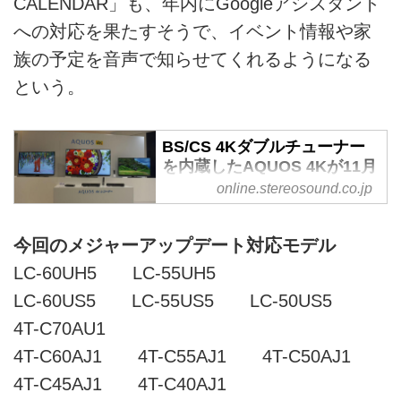
CALENDAR」も、年内にGoogleアシスタント
への対応を果たすそうで、イベント情報や家
族の予定を音声で知らせてくれるようになる
という。
BS/CS 4Kダブルチューナー
を内蔵したAQUOS 4Kが11月
17日に発売。60インチの
online.stereosound.co.jp
「4T-C60AN1」は、なんと実
勢価格28万円！ - Stereo
今回のメジャーアップデート対応モデル
Sound ONLINE
LC-60UH5 LC-55UH5
シャープは27日午後、この秋の
4Kラインナップを発表した。
LC-60US5 LC-55US5 LC-50US5
AQUOS 4Kテレビの「4T-
4T-C70AU1
C60AN1」「4T-C50AN1」「4T-
4T-C60AJ1 4T-C55AJ1 4T-C50AJ1
C45AL1」、AQUOS 4Kレコーダ
ー「4B-C40AT3」「4B-
4T-C45AJ1 4T-C40AJ1
C20AT3」、そして単体4Kチュー