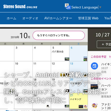
Select Language
▼
ホーム
オーディオ
AV/ホームシアター
管球王国 Web
Yo
シャープ、Android TV搭載の4Kテ
レビのOSを11/8よりアップデート
開始。Googleアシスタントに対応
し、音声操作が可能に