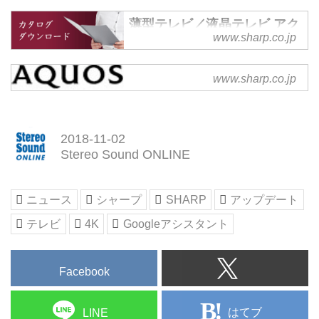
薄型テレビ／液晶テレビ アク
www.sharp.co.jp
オス：シャープ
シャープ液晶テレビアクオス
AIoT対応液晶テレビ
(AQUOS)の製品一覧ページで
www.sharp.co.jp
『AQUOS 4K』メジャーアッ
す。
プデートを開始
シャープは、2017年11月以降発
2018-11-02
売した「Android TV」のAndroid
Stereo Sound ONLINE
7.0を搭載したAIoT対応液晶テレ
ビ『AQUOS 4K』11...
ニュース
シャープ
SHARP
アップデート
テレビ
4K
Googleアシスタント
Facebook
はてブ
LINE