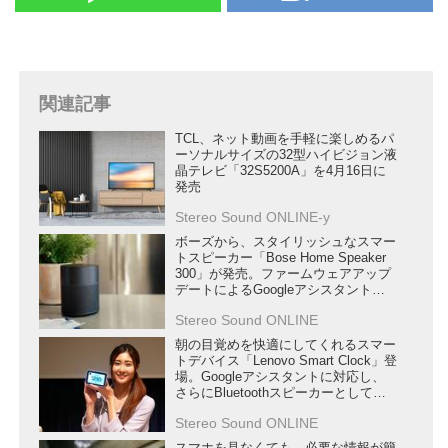
関連記事
TCL、ネット動画を手軽に楽しめるパ
ーソナルサイズの32型ハイビジョン液
晶テレビ「32S5200A」を4月16日に
発売
Stereo Sound ONLINE-y
ボーズから、スタイリッシュなスマー
トスピーカー「Bose Home Speaker
300」が発売。ファームウェアアップ
デートによるGoogleアシスタント機
能の追加も実施！
Stereo Sound ONLINE
朝の目覚めを快適にしてくれるスマー
トデバイス「Lenovo Smart Clock」登
場。Googleアシスタントに対応し、
さらにBluetoothスピーカーとしても
使える
Stereo Sound ONLINE
スマホを見なくても、必要な情報が簡