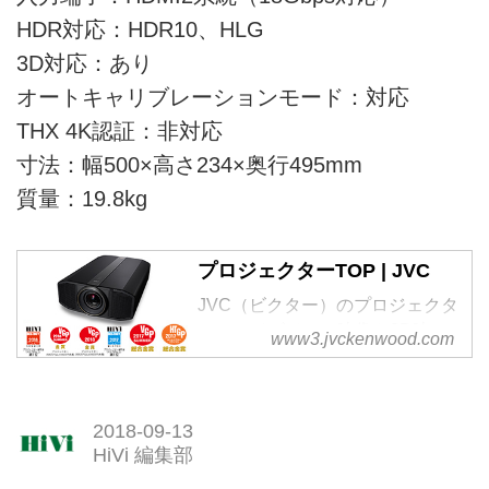
HDR対応：HDR10、HLG
3D対応：あり
オートキャリブレーションモード：対応
THX 4K認証：非対応
寸法：幅500×高さ234×奥行495mm
質量：19.8kg
プロジェクターTOP | JVC
JVC（ビクター）のプロジェクタ
ー。ハイビジョン映像や3D映
www3.jvckenwood.com
像、4K映像をホームシアターで
お楽しみいただけます。高画質、
大画面投射で自宅で映画館の臨場
2018-09-13
感を再現。映像にこだわる株式会
HiVi 編集部
社JVCケンウッドのJVCブラン
ド、ビクターブランドのプロジェ