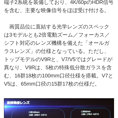
端子2系統を装備しており、4K/60pのHDR信号
を含む、主要な映像信号をほぼ受け付ける。
画質品位に直結する光学レンズのスペック
は3モデルとも2倍電動ズーム／フォーカス／
シフト対応のレンズ機構を備えた「オールガ
ラスレンズ」の仕様となっている。ただし、
トップモデルのV9Rと、V7/V5ではグレードが
異なり、V9Rは、5枚の特殊低分散ガラスを含
む、16群18枚の100mm口径仕様を搭載。V7と
V5は、65mm口径の15群17枚の仕様だ。