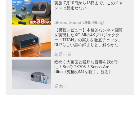
実施 7月10日から13日まで、このチャ
ンスは見逃せない
Stereo Sound ONLINE @
【視聴レビュー】本格的なシネマ画質
を実現したXGIMIの4Kプロジェクタ
ー「TITAN」の実力を徹底チェック。
DLPらしい黒の締まりと、鮮やかな色
再現、そして自動設置機能も充実の注
鳥居一豊
目機
煌めく大画面と猛烈な音響を我が手
に！BenQ TK705i / Sonos Arc
Ultra《究極のMJを聴く、観る》
逆木一