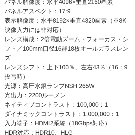
パネル解像度：水平4096×垂直2160画素
パネルアスペクト：17:9
表示解像度：水平8192×垂直4320画素（※8K
映像入力には非対応）
レンズ構成：2倍電動ズーム・フォーカス・シ
フト／100mm口径16群18枚オールガラスレン
ズ
レンズシフト：上下100％、左右43％（16：9
投写時）
光源：高圧水銀ランプNSH 265W
光出力：2200ルーメン
ネイティブコントラスト：100,000：1
ダイナミックコントラスト：1,000,000：1
入力端子：HDMI2系統（18Gbps対応）
HDR対応：HDR10、HLG