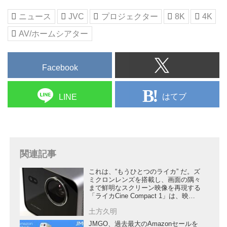
クター製品紹介ページ
ニュース
JVC
プロジェクター
8K
4K
AV/ホームシアター
Facebook
はてブ
LINE
関連記事
これは、“もうひとつのライカ” だ。ズ
ミクロンレンズを搭載し、画面の隅々
まで鮮明なスクリーン映像を再現する
「ライカCine Compact 1」は、映像
愛好家必見のプロジェクターだ
土方久明
JMGO、過去最大のAmazonセールを