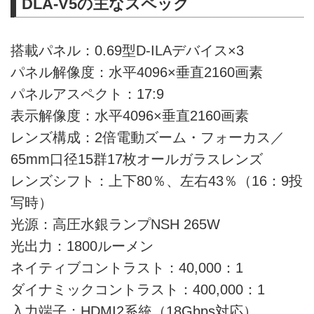
DLA-V5の主なスペック
搭載パネル：0.69型D-ILAデバイス×3
パネル解像度：水平4096×垂直2160画素
パネルアスペクト：17:9
表示解像度：水平4096×垂直2160画素
レンズ構成：2倍電動ズーム・フォーカス／
65mm口径15群17枚オールガラスレンズ
レンズシフト：上下80％、左右43％（16：9投
写時）
光源：高圧水銀ランプNSH 265W
光出力：1800ルーメン
ネイティブコントラスト：40,000：1
ダイナミックコントラスト：400,000：1
入力端子：HDMI2系統（18Gbps対応）