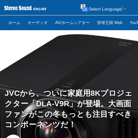
Select Language
▼
ホーム
オーディオ
AV/ホームシアター
管球王国 Web
Yo
JVCから、ついに家庭用8Kプロジェ
クター「DLA-V9R」が登場。大画面
ファンがこの冬もっとも注目すべき
コンポーネンツだ！