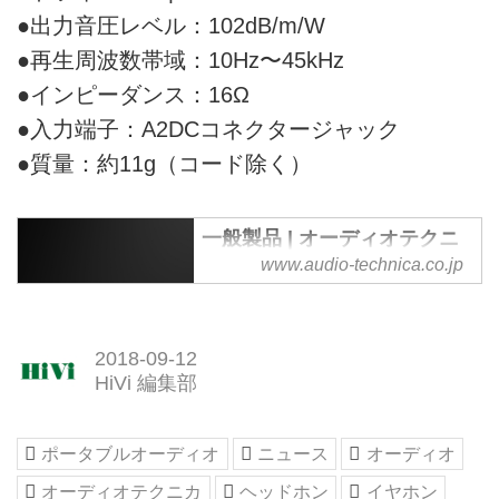
●出力音圧レベル：102dB/m/W
●再生周波数帯域：10Hz〜45kHz
●インピーダンス：16Ω
●入力端子：A2DCコネクタージャック
●質量：約11g（コード除く）
一般製品 | オーディオテクニ
カ
www.audio-technica.co.jp
オーディオテクニカの一般向け製
品（ヘッドホン、マイクロホン、
アナログカートリッジ、スピーカ
2018-09-12
ー製品）のトップページ。
HiVi 編集部
ポータブルオーディオ
ニュース
オーディオ
オーディオテクニカ
ヘッドホン
イヤホン