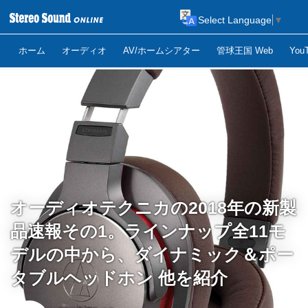
Select Language
▼
ホーム
オーディオ
AV/ホームシアター
管球王国 Web
Yo
オーディオテクニカの2018年の新製
品速報その1。ラインナップ全11モ
デルの中から、ダイナミック＆ポー
タブルヘッドホン 他を紹介