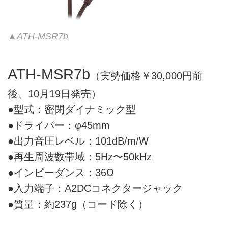
▲ATH-MSR7b
ATH-MSR7b
（実勢価格￥30,000円前
後、10月19日発売）
●型式：密閉ダイナミック型
●ドライバー：φ45mm
●出力音圧レベル：101dB/m/W
●再生周波数帯域：5Hz〜50kHz
●インピーダンス：36Ω
●入力端子：A2DCコネクタージャック
●質量：約237g（コード除く）