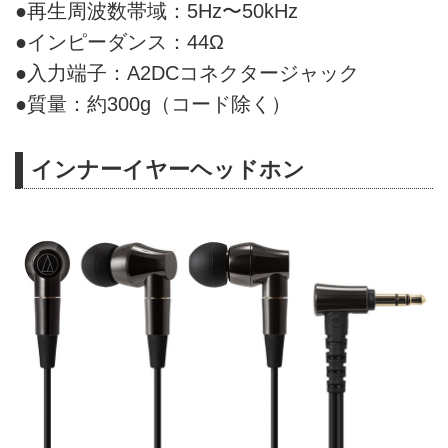
●再生周波数帯域：5Hz〜50kHz
●インピーダンス：44Ω
●入力端子：A2DCコネクタージャック
●質量：約300g（コード除く）
インナーイヤーヘッドホン