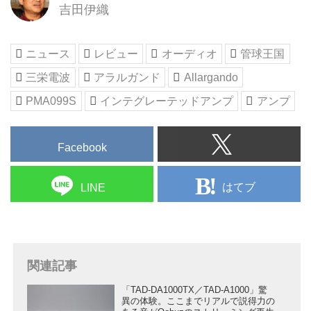
プ16機種試聴」です。1チャンネ
吉田伊織
ル＝1本の出力管で動作するシン
グル駆動アンプは、真空管の特徴
やアンプ設計思想をストレートに
ニュース
レビュー
オーディオ
管球王国
表す純度の高い音を持ちます。直
三栄電波
アラルガンド
Allargando
熱管／多極管アンプを交えて多彩
な設計の最新シ...
PMA099S
インテグレーテッドアンプ
アンプ
Facebook
はてブ
LINE
関連記事
「TAD-DA1000TX／TAD-A1000」驚
異の体験。ここまでリアルで説得力の