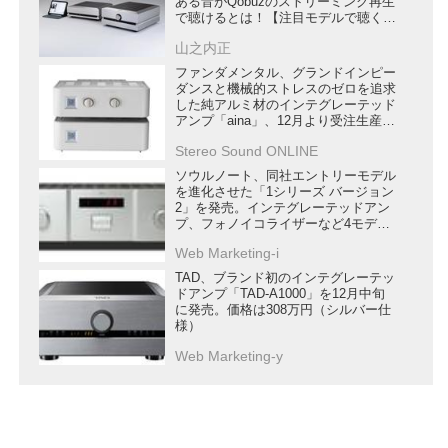
ある音がQobuzのストリーミング再生
で聴けるとは！【注目モデルで聴く
Qobuz】
山之内正
ファンダメンタル、グランドインピー
ダンスと機械的ストレスのゼロを追求
した純アルミ材のインテグレーテッド
アンプ「aina」、12月より受注生産開
始
Stereo Sound ONLINE
ソウルノート、同社エントリーモデル
を進化させた「1シリーズ バージョン
2」を発売。インテグレーテッドアン
プ、フォノイコライザーなど4モデル
をラインナップ
Web Marketing-i
TAD、ブランド初のインテグレーテッ
ドアンプ「TAD-A1000」を12月中旬
に発売。価格は308万円（シルバー仕
様）
Web Marketing-y