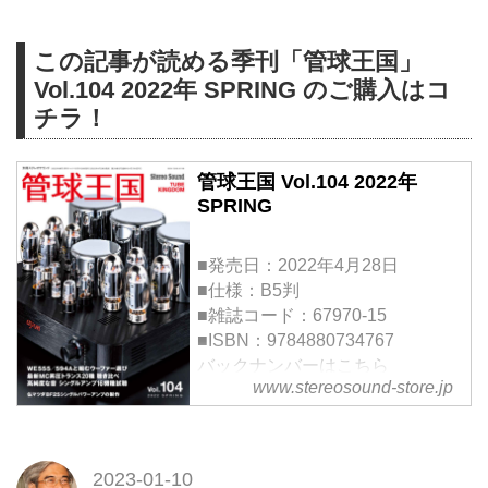
この記事が読める季刊「管球王国」
Vol.104 2022年 SPRING のご購入はコ
チラ！
管球王国 Vol.104 2022年
SPRING
■発売日：2022年4月28日
■仕様：B5判
■雑誌コード：67970-15
■ISBN：9784880734767
バックナンバーはこちら
www.stereosound-store.jp
Fujisan.co.jpで“月額（都度）払
い”で購読
2022年春号となる104号の巻頭企
画は「高純度な音＝シングルアン
2023-01-10