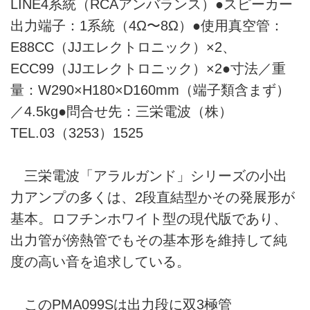
LINE4系統（RCAアンバランス）●スピーカー
出力端子：1系統（4Ω〜8Ω）●使用真空管：
E88CC（JJエレクトロニック）×2、
ECC99（JJエレクトロニック）×2●寸法／重
量：W290×H180×D160mm（端子類含まず）
／4.5kg●問合せ先：三栄電波（株）
TEL.03（3253）1525
三栄電波「アラルガンド」シリーズの小出
力アンプの多くは、2段直結型かその発展形が
基本。ロフチンホワイト型の現代版であり、
出力管が傍熱管でもその基本形を維持して純
度の高い音を追求している。
このPMA099Sは出力段に双3極管