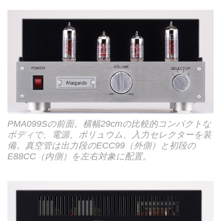
PMA099Sの前面。横幅29cmの比較的コンパクトな
ボディで、電源、ボリュウム、入力セレクターを装
備。真空管は出力段のECC99（外側）と初段の
E88CC（内側）を左右対象に配置。