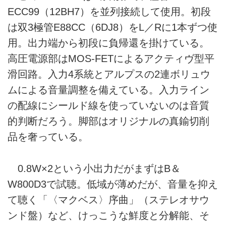
ECC99（12BH7）を並列接続して使用。初段
は双3極管E88CC（6DJ8）をL／Rに1本ずつ使
用。出力端から初段に負帰還を掛けている。
高圧電源部はMOS-FETによるアクティヴ型平
滑回路。入力4系統とアルプスの2連ボリュウ
ムによる音量調整を備えている。入力ライン
の配線にシールド線を使っていないのは音質
的判断だろう。脚部はオリジナルの真鍮切削
品を奢っている。
0.8W×2という小出力だがまずはB＆
W800D3で試聴。低域が薄めだが、音量を抑え
て聴く「〈マクベス〉序曲」（ステレオサウ
ンド盤）など、けっこうな鮮度と分解能、そ