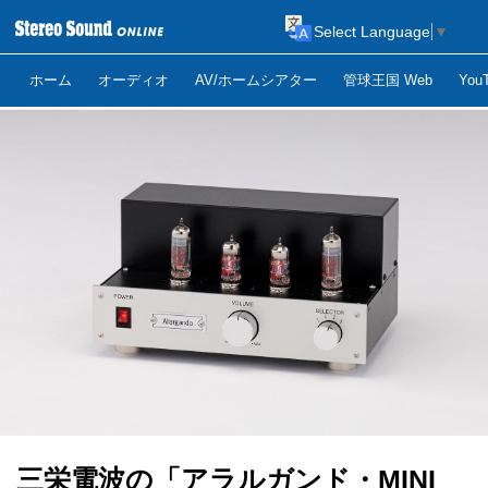
Select Language
▼
ホーム
オーディオ
AV/ホームシアター
管球王国 Web
Yo
三栄電波の「アラルガンド・MINI