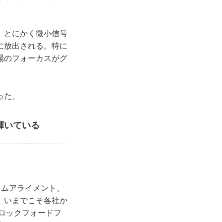
、とにかく微小信号
に放出される。特に
場のフォーカスがグ
った。
輝いている
イムアライメント、
、いまでこそ各社か
たロックフォードフ