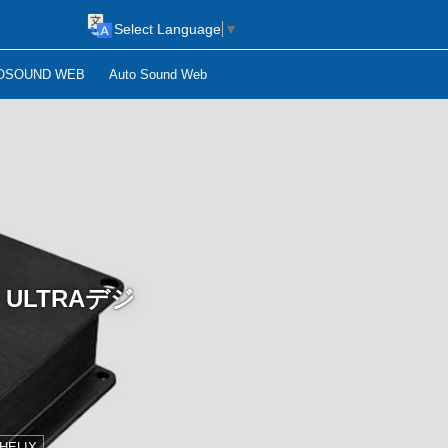
Select Language
▼
OSOUND WEB
Auto Sound Web
P ULTRAデジ
HELIX