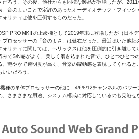
xty だろう。その後、他社からも同様な製品が登場したが、201
表。音のよいことで定評のあったオーディオテック・フィッシ
クォリティは他を圧倒するものだった。
 DSP PRO MKII の上級機として2019年末に登場したが（日本
・プロセッサーの「音のよさ」は健在だった。最近聴いた他社
クォリティに関しては、ヘリックスは他を圧倒的に引き離して
巧みでS/N感がよく、美しく磨き込まれた音で、ひとつひとつ
る。艶やかで透明度が高く、音楽の躍動感を表現してくれると
もいいだろう。
種の単体プロセッサーの他に、4/6/8/12チャンネルのパワ
れ、さまざまな用途、システム構成に対応しているのも見逃せ