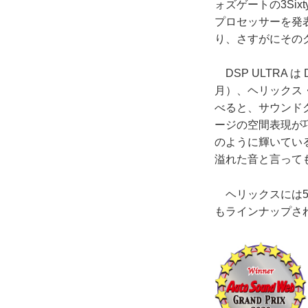
ォズゲートの3Si
プロセッサーを発
り、さすがにその
DSP ULTRA は
月）、ヘリックス
べると、サウンド
ージの空間表現が
のように輝いてい
溢れた音と言って
ヘリックスには5機
もラインナップさ