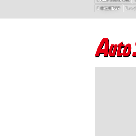
車載用DSP
ハ