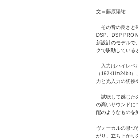
文＝藤原陽祐
その音の良さと確
DSP、DSP PRO
新設計のモデルで、内
クで駆動している
入力はハイレベル8
（192KHz/24b
力と光入力の切換
試聴して感じたの
の高いサウンドに
配のようなものを
ヴォーカルの息づ
がり、立ち下がり