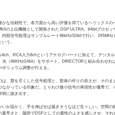
かな信頼性で、各方面から高い評価を得ているヘリックスの
 MKllの上位機種として開発された DSP ULTRA。64bitプロ
部信号処理はサンプルレート96kHz/32bitで行い、295MH
という。
ch、RCA入力8chというアナログパートに加えて、デジタ
it）、光（96KHz/24bit）をサポート。DIRECTORと組み合わ
やボリュウム調整が行える。
は、贅を尽くした信号処理と、筐体の作りの良さが、そのま
つながっている印象だ。とりわけ微小信号の再現性が優秀で、
鮮明に描き出す。
かいが温かく、手を伸ばせば届きそうなほど生々しい。空間の
の素早さと、随所でDSPとしての素性のよさを感じさせ、それ