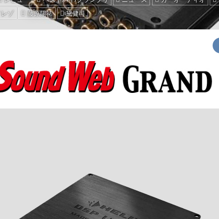
イレゾ
藤原陽祐
黛健司