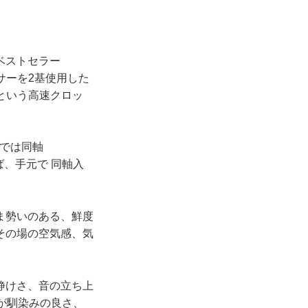
ベストセラー
セッサーを2基使用した
zという高速クロッ
ルでは同軸
せれば、手元で 同軸入
ま勢いのある、鮮度
その場の空気感、気
静けさ、音の立ち上
が馴染みの良さ、