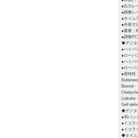
●出力レベ
●調整レベ
●タイム
●外形寸法
●重量：8
●調整P
◆デジタ
●ハイパス
●ローパス
●ハイパ
●ローパ
●肩特性
Butterwo
Bessel・-
Chebyche
Linkwitz
Self-d
◆デジタ
●30バ
●イコライ
●イコライ
◆タイム