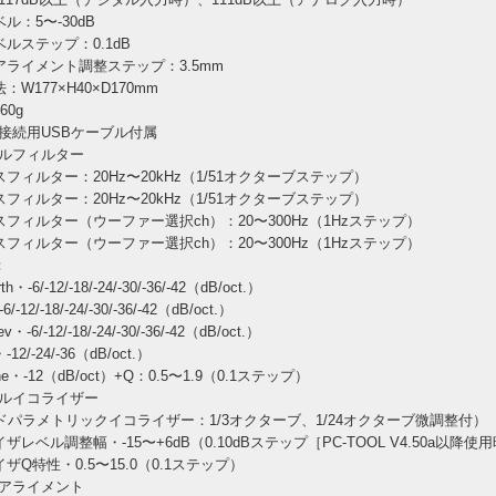
ル：5〜-30dB
ルステップ：0.1dB
アライメント調整ステップ：3.5mm
：W177×H40×D170mm
60g
C接続用USBケーブル付属
ルフィルター
フィルター：20Hz〜20kHz（1/51オクターブステップ）
フィルター：20Hz〜20kHz（1/51オクターブステップ）
スフィルター（ウーファー選択ch）：20〜300Hz（1Hzステップ）
スフィルター（ウーファー選択ch）：20〜300Hz（1Hzステップ）
：
rth・-6/-12/-18/-24/-30/-36/-42（dB/oct.）
6/-12/-18/-24/-30/-36/-42（dB/oct.）
v・-6/-12/-18/-24/-30/-36/-42（dB/oct.）
・-12/-24/-36（dB/oct.）
efine・-12（dB/oct）+Q：0.5〜1.9（0.1ステップ）
ルイコライザー
ンドパラメトリックイコライザー：1/3オクターブ、1/24オクターブ微調整付）
ザレベル調整幅・-15〜+6dB（0.10dBステップ［PC-TOOL V4.50a以降使
ザQ特性・0.5〜15.0（0.1ステップ）
アライメント