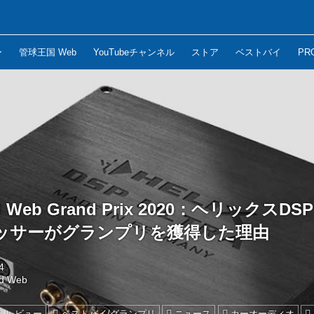
ー
管球王国 Web
YouTubeチャンネル
ストア
ベストバイ
PR
nd Web Grand Prix 2020：ヘリックスDS
ッサーがグランプリを獲得した理由
4
nd Web
レビュー
ベストバイ/グランプリ
ニュース
カーオーディオ