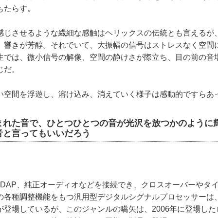
もたらす。
じさせるような繊細な感触はヘリックスの伝統とも言えるが
、響きが芳醇。それでいて、大振幅の信号はストレスなく空間
生では、微小信号の解像、空間の静けさが際立ち、目の前の音
じだ。
空間を浮遊し、溶け込み、消えていく様子は感動的ですらあ
まれた音で、ひとつひとつの音が光沢を放つかのように
音と言ってもいいだろう
DAP、純正オーディオなどを接続でき、クロスオーバーやタ
の各種調整機能をもつ汎用型デジタルシグナルプロセッサーは
が登場しているが、このジャンルの嚆矢は、2006年に登場し