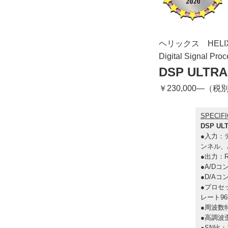
ヘリックス HELI
Digital Signal Pro
DSP ULTRA
￥230,000—（税別
SPECIFI
DSP UL
●入力：デ
ンネル、
●出力：
●A/Dコ
●D/Aコ
●プロセ
レート96k
●周波数特
●高調波歪
●SN比