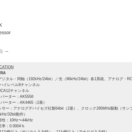
X
cessor
）--
CATION
TRA
ジタル・同軸（192kHz/24bit）／光（96kHz/24bit）各1系統、アナログ・R
ハイレベル8チャンネル
RCA12チャンネル
ンバーター：AK5558
ンバーター：AK4465（2基）
ッサー：アナログデバイセズ社製64bit（2基）、クロック295MHz駆動（サン
Hz/32bit動作）
性：10Hz〜44kHz
率：0.0004％
：117dB以上（デジタル入力時）、111dB以上（アナログ入力時）