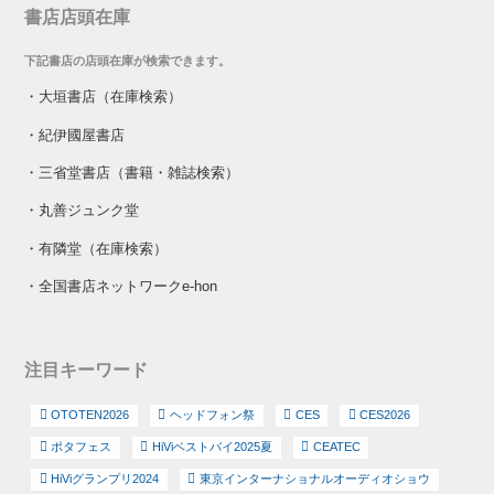
書店店頭在庫
下記書店の店頭在庫が検索できます。
・
大垣書店（在庫検索）
・
紀伊國屋書店
・
三省堂書店（書籍・雑誌検索）
・
丸善ジュンク堂
・
有隣堂（在庫検索）
・
全国書店ネットワークe-hon
注目キーワード
OTOTEN2026
ヘッドフォン祭
CES
CES2026
ポタフェス
HiViベストバイ2025夏
CEATEC
HiViグランプリ2024
東京インターナショナルオーディオショウ