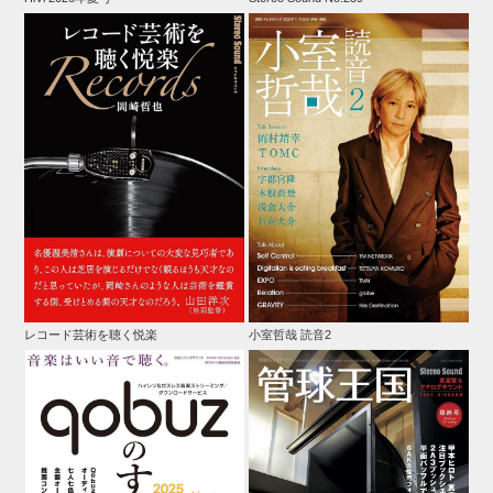
レコード芸術を聴く悦楽
小室哲哉 読音2