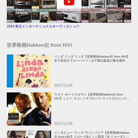
2024 東京インターナショナルオーディオショウ
世界映画Hakken伝 from HiVi
リンダ リンダ リンダ【世界映画Hakken伝 from HiVi】
女子高生がブルーハーツ！山下敦弘監督が贈る傑作青春
学園ストーリー！
堀切日出晴
ラスト･ボーイスカウト【世界映画Hakken伝 from
HiVi】トニー･スコット✕ブルース･ウィリスのコンビが
放つ負け犬アクションの決定版！
堀切日出晴
インタビュー･ウィズ･ヴァンパイア【世界映画Hakken
伝 from HiVi】クルーズ&ピット競演！N･ジョーダン監