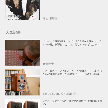
督吸血鬼ホラー
堀切日出晴
人気記事
ソニーの「BRAVIA 9 Ⅱ」で、RGB Mini LEDバックラ
イトの実力を体験！ これは、“新しいテレビのカテゴリ
ー” だ（後）：麻倉怜士のいいもの研究所 レポート137
麻倉怜士
イギリスのオーディオメーカー＂ACOUSTIC ENERGY
＂が40年前に発売した小型スピーカー「AE1」の40周
年記念モデル登場！
Stereo Sound ONLINE @
ソナス・ファベールの一部製品の価格が、9月18日より
改定