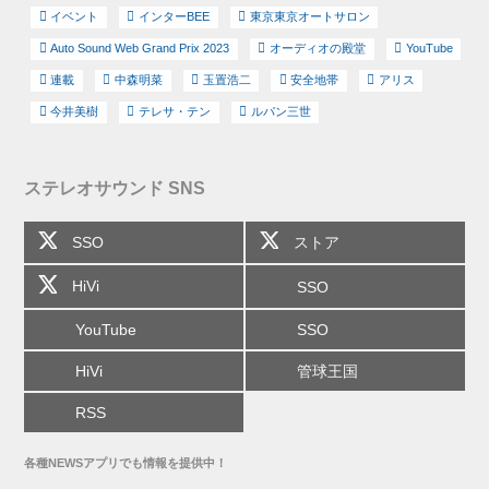
イベント
インターBEE
東京東京オートサロン
Auto Sound Web Grand Prix 2023
オーディオの殿堂
YouTube
連載
中森明菜
玉置浩二
安全地帯
アリス
今井美樹
テレサ・テン
ルパン三世
ステレオサウンド SNS
SSO
ストア
HiVi
SSO
YouTube
SSO
HiVi
管球王国
RSS
各種NEWSアプリでも情報を提供中！