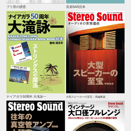
プリ管の誘惑
音楽BAR読本
ナイアガラ50周年 大滝詠一
大型スピーカーの至宝・再編集版