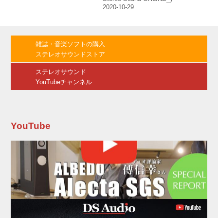
演では、コロナ禍以降初の舞台上演実現へ向け
て、新作による書き下ろし公演を行なう。 今回
トリプル主演を務める渚役・綾瀬麗奈（dela）
は「コロナ禍になってリモート配信や新しい表
現が生まれる中、生の舞台の素晴らしさを改め
雑誌・音楽ソフトの購入
て感じ、貴重な経験をさせてもらっています。
ステレオサウンドストア
私たちの踏み出す一歩が、お客様の一歩を後押
し出来るよう精一杯務めます」と抱負を述べ
ステレオサウンド
た。 同じくトリプル主演のナミ役・永...
YouTubeチャンネル
YouTube