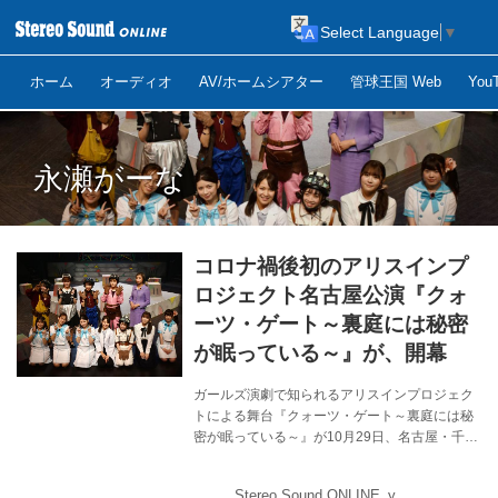
Select Language
▼
ホーム
オーディオ
AV/ホームシアター
管球王国 Web
Yo
永瀬がーな
コロナ禍後初のアリスインプ
ロジェクト名古屋公演『クォ
ーツ・ゲート～裏庭には秘密
が眠っている～』が、開幕
ガールズ演劇で知られるアリスインプロジェク
トによる舞台『クォーツ・ゲート～裏庭には秘
密が眠っている～』が10月29日、名古屋・千種
文化小劇場で初日を迎えた。上演は11月1日ま
で。 アリスインプロジェクト7回目の名古屋公
Stereo Sound ONLINE_y