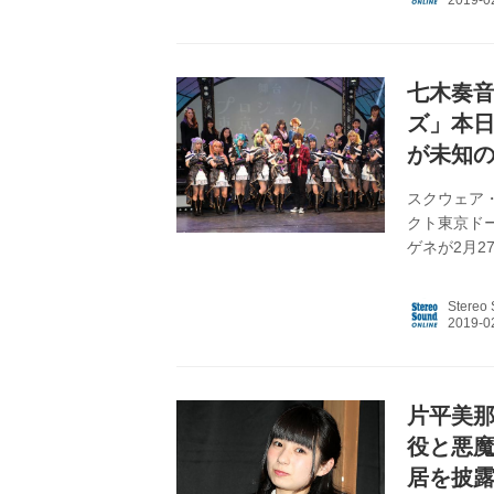
お疲れさま
ます。ドー
ごいふわっと
七木奏
ズ」本日
が未知
スクウェア
クト東京ド
ゲネが2月
と戦うため
本：なるせ
Stereo
もたっぷりな
の活動を行
靭にするオ
種武器を駆使
片平美那
役と悪
居を披