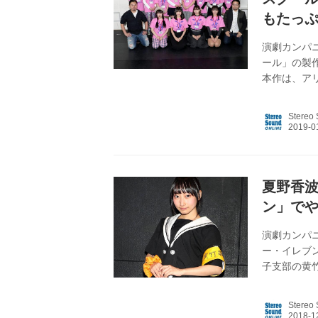
もたっぷ
演劇カンパ
ール」の製
本作は、ア
いるそうで
にした舞台
Stereo
テージとコ
名が参加し
いう。 ス
ネ（長谷川里
夏野香
ン」で
演劇カンパ
ー・イレブン
子支部の黄
後） ――
ございます
Stereo
とのないち