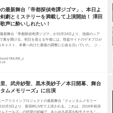
？ 黒木 推定年齢1...
岱の最新舞台「帝都探偵奇譚ジゴマ」、本日よ
剣劇とミステリーを満載して上演開始！ 澤田
の歌声に酔いしれたい！
の最新舞台「帝都探偵奇譚ジゴマ」が10月24日より、池袋のシア
AIで幕を開ける。初日を迎える午後には、怪盗サイドのゲネプロが
各キャスト、本番へ向けた最後の調整に心血を注いでいた。 ジゴ
ランスの怪盗小説シリーズであり、大正時代（1911年）に映画化
ットを飛ばした作品。今回、脚本・演出・を担当する松多壱岱
 Sound ONLINE_y
作から着想を得て、怪盗ジゴマと、彼を追う天才探偵 三笠夢之介
演による、大正浪漫溢れる大活劇を作り上げた。 時代は大正12年
年）、世界を巻き込んだ戦争も終わり、平和を享受できる世の中がよ
…と思いきや...
緒里、武井紗聖、黒木美紗子／本日開幕、舞台
ンタムメモリーズ』に出演
ニーアリスインプロジェクトの最新舞台『クォンタムメモリー
10月3日より、新宿村LIVEで上演される。これは、2016年初演
タムドールズ』の待望の続編で、あらゆる武器を転生させること