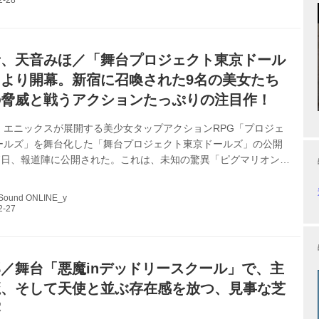
です。役どころをご紹介ください。 舞川みやこ ありがとうござい
ルズメンバーのシオリを演じています。チームAのリーダーで、す
した性格の癒し系お...
音、天音みほ／「舞台プロジェクト東京ドール
より開幕。新宿に召喚された9名の美女たち
の脅威と戦うアクションたっぷりの注目作！
・エニックスが展開する美少女タップアクションRPG「プロジェ
ールズ」を舞台化した「舞台プロジェクト東京ドールズ」の公開
27日、報道陣に公開された。これは、未知の驚異「ピグマリオン」
に結成された「DOLLS」（ドールズ）の活躍を、総合監修・脚
ゆうせい、演出：松多壱岱によって舞台化した、松多アクション
 Sound ONLINE_y
作品。 DOLLSたちは普段、アイドルグループとしてライブなど
なっているが、その実態は国家所属の戦闘組織。自らの肉体を強
ーパーツ「ギア」を心臓に埋め込み、人知を超えた身体能力と各
して、ピグマリオン殲滅を...
／舞台「悪魔inデッドリースクール」で、主
魔、そして天使と並ぶ存在感を放つ、見事な芝
露