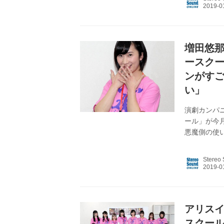
桃演じる牧
とする悪魔
牧川が撮影
一癖も二癖も
増田悠那
ースク
ンがす
い」
演劇カンパ
ール」が今
悪魔側の使
――出演お
います。私
Stereo
じ使い魔の
ではチョコ
リーズ～」
分でも、なん
アリスイ
スクー