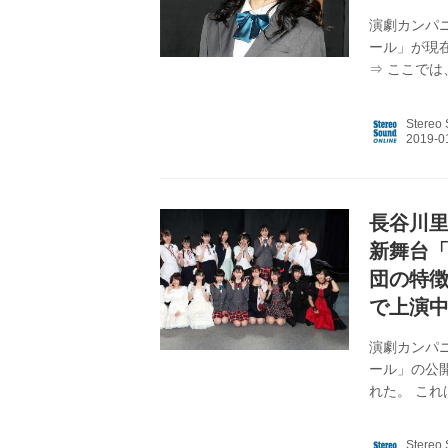
演劇カンパ
ール」が現
⇒ ここで
染であるア
す悪魔や天
Stereo
ストだ。 
も、舞台に
キャストの
りました。 
長谷川
新舞台「
団の特
で上演
演劇カンパ
ール」の公
れた。 こ
ており、両
クール」の
Stereo