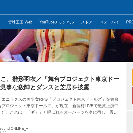
ー
管球王国 Web
YouTubeチャンネル
ストア
ベストバイ
PR
やこ、雛形羽衣／「舞台プロジェクト東京ドー
で見事な殺陣とダンスと芝居を披露
・エニックスの美少女RPG「プロジェクト東京ドールズ」を舞台
台プロジェクト東京ドールズ」が現在、新宿村LIVEで絶賛上演中
まで）。これは、「ギア」と呼ばれるオーパーツを身に宿し、異形
「ピグマリオン」殲滅のために戦う女の子たちの姿を描いた話題
は、ドールズメンバーとして劇中で見事な存在感を発揮してい
 Sound ONLINE_y
やこ、雛形羽衣の二人に話を聞いた ゲネの模様はコチラ ――ゲネ