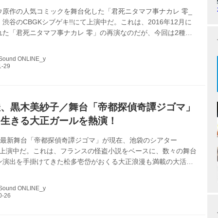
ウ原作の人気コミックを舞台化した「君死ニタマフ事ナカレ 零_
渋谷のCBGKシブゲキ!!にて上演中だ。これは、2016年12月に
れた「君死ニタマフ事ナカレ 零」の再演なのだが、今回は2種類
―黒END、赤END――を用意し、また新たな展開を見せる意欲作
た。 物語はコミックの前日譚であり、特殊能力を持った少年少女
 Sound ONLINE_y
にして育成されていったのかを軸に進み、彼ら彼女らの軍事転用
織、その訓練に参加する自衛隊員らを巻き込みつつ、今回も原作
本に参加し、原作の持つダークな雰囲気をリアルなシーンに転換
果、登場人物たちの...
佳、黒木美紗子／舞台「帝都探偵奇譚ジゴマ」
く生きる大正ガールを熱演！
Hの最新舞台「帝都探偵奇譚ジゴマ」が現在、池袋のシアター
にて上演中だ。これは、フランスの怪盗小説をベースに、数々の舞台
ン演出を手掛けてきた松多壱岱がおくる大正浪漫も満載の大活劇
は、芸達者な女優陣の中でも、きらりと光る艶技を披露してくれ
手花崎役の花岡芽佳、土井しをり役の黒木美紗子にインタビュー
 Sound ONLINE_y
―ゲネお疲れさまでした。それぞれの役どころを紹介ください。 花
りがとうございます。 花岡 おっちょこちょいな探偵助手の花崎
ています。 黒木 ちょっと訳ありな土井しをりを演じています。