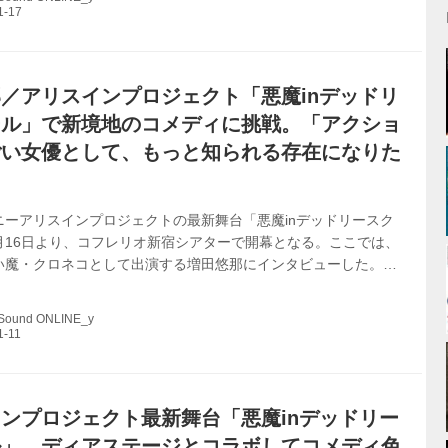
川アカネを軸に進み、彼女の純粋な魂を奪って大魔王を復活せん
組と、それをある意味妨害（？）することになる天使組、そして
している映画「アリスインデッドリースクール」に出演している
あるキャストたちが入り乱れ...
／アリスインプロジェクト「悪魔inデッドリ
ール」で新境地のコメディに挑戦。「アクショ
ごい女優として、もっと知られる存在になりた
ニーアリスインプロジェクトの最新舞台「悪魔inデッドリースク
月16日より、コフレリオ新宿シアターで開幕となる。ここでは、
い魔・クロネコとして出演する増田悠那にインタビューした。
めでとうございます。役どころを紹介ください。 ありがとうござ
は、雛形羽衣さん演じる悪魔に付き従うクロネコを演じます。同
 Sound ONLINE_y
カラス（蒼小比奈）と一緒に、マスコット的キャラとして、劇中
チョコしたかわいい感じを担っています。前作「クォンタムメモ
を見た方はびっくりするんじゃないかなって思います（笑）。自
でこんなにかわいい役をやっている...
ンプロジェクト最新舞台「悪魔inデッドリー
ル」、ディアステージとコラボしてコメディ色