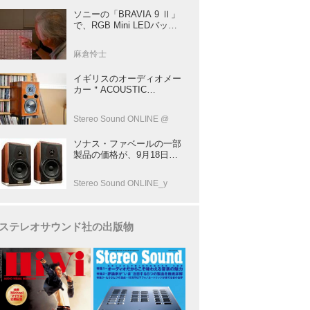
ソニーの「BRAVIA 9 Ⅱ」
で、RGB Mini LEDバック
ライトの実力を体験！ これ
は、“新しいテレビのカテゴ
麻倉怜士
リー” だ（後）：麻倉怜士
のいいもの研究所 レポート
イギリスのオーディオメー
137
カー＂ACOUSTIC
ENERGY＂が40年前に発売
した小型スピーカー
Stereo Sound ONLINE @
「AE1」の40周年記念モデ
ル登場！
ソナス・ファベールの一部
製品の価格が、9月18日よ
り改定
Stereo Sound ONLINE_y
ステレオサウンド社の出版物