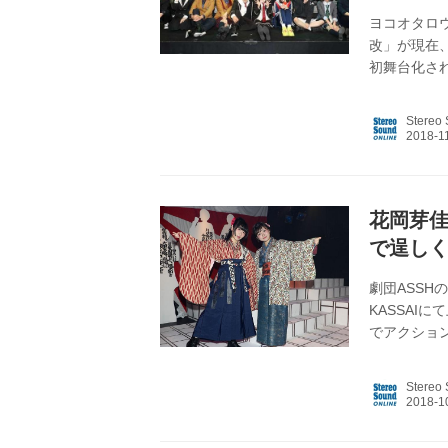
ヨコオタロ
改」が現在、
初舞台化さ
のエンド―
に仕上がっ
Stereo
たちがいか
をはかる組
者自らが脚
している。結
花岡芽
で逞し
劇団ASS
KASSAI
でアクショ
作。ここで
た、探偵助
Stereo
した。 ―
岡＆黒木 あ
繭子を演じ