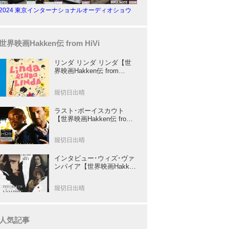
2024 東京インターナショナルオーディオショウ
世界映画Hakken伝 from HiVi
リンダ リンダ リンダ【世
界映画Hakken伝 from
HiVi】女子高生がブルーハ
ーツ！山下敦弘監督が贈る
堀切日出晴
傑作青春学園ストーリー！
ラスト･ボーイスカウト
【世界映画Hakken伝 from
HiVi】トニー･スコット✕ブ
ルース･ウィリスのコンビ
堀切日出晴
が放つ負け犬アクションの
決定版！
インタビュー･ウィズ･ヴァ
ンパイア【世界映画Hakken
伝 from HiVi】クルーズ&ピ
ット競演！N･ジョーダン監
堀切日出晴
督吸血鬼ホラー
人気記事