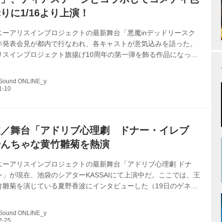
りに1/16より上演！
ニーアリスインプロジェクトの最新舞台「悪魔inデッドリースク
作発表会見が都内で行なわれ、各キャストが意気込みを語った。
リスインプロジェクト旗揚げ10周年の第一弾を飾る作品になって
、旗揚げ作でもある「アリスインデッドリースクール」をテーマ
となっている。演出を担当する松多壱岱の所属する劇団ディアス
 Sound ONLINE_y
ラボしているのも特徴で、同劇団より舞川みやこ、雛形羽衣の両
、ディアステージらしい展開も内包した仕上がりになっていると
トーリーは、独りぼっちの映画研究会部員である、主役の牧川アカ
桃）を軸に展開し、彼女が文化祭...
波／舞台「アドリブ心理劇 ドナー・イレブ
やんちゃな黄竹雛菊を熱演
ニーアリスインプロジェクトの最新舞台「アドリブ心理劇 ドナ
」が現在、池袋のシアターKASSAIにて上演中だ。ここでは、王
竹雛菊を演じている夏野香波にインタビューした（19日のゲネ
出演おめでとうございます。役の紹介をお願いします。 ありがとう
。王子支部のドナー、黄竹雛菊を演じます。いままでにやったこ
 Sound ONLINE_y
ょっと怖い役というか、やんちゃな女の子です。 ――前回「降臨