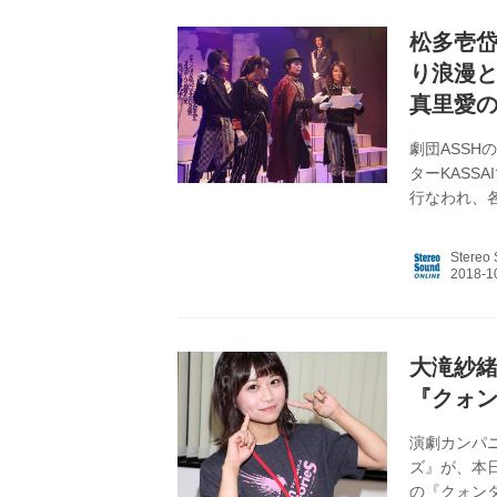
――訳ありとは
松多壱
り浪漫と
真里愛
劇団ASSH
ターKASS
行なわれ、
マとは、フ
され、大ヒ
Stereo
は、その原
というW主
（1923
うやく来た…
大滝紗
『クォ
演劇カンパ
ズ』が、本日
の『クォン