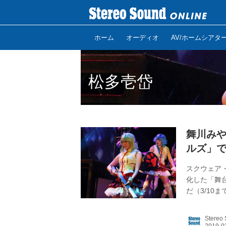
ホーム
オーディオ
AV/ホームシアタ
松多壱岱
舞川み
ルズ」
スクウェア
化した「舞
だ（3/10
の敵生命体
作。ここで
Stereo
る、舞川み