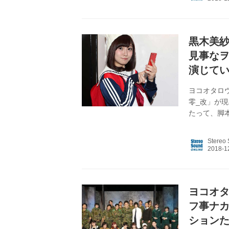
Hearts
も、降臨の
けど、今回は
黒木美紗
見事な
演じて
ヨコオタロ
零_改」が現
たって、脚
なる悲しみ
の花よろし
Stereo
にインタビ
いまさっき
ゲネも終え
を感じて、気
ヨコオ
フ事ナカ
ション