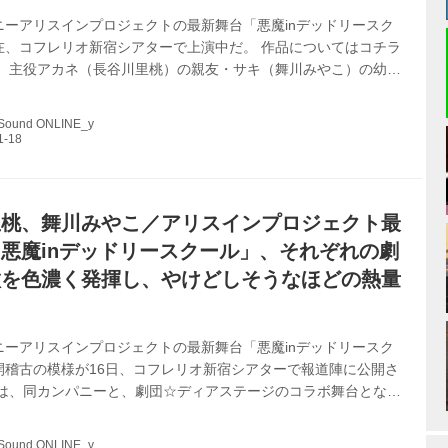
ニーアリスインプロジェクトの最新舞台「悪魔inデッドリースク
在、コフレリオ新宿シアターで上演中だ。 作品についてはコチラ
は、主役アカネ（長谷川里桃）の親友・サキ（舞川みやこ）の幼馴
ズミを演じている片平美那にインタビュー。本作の展開をかき乱
使と堂々と渡り合う見事な存在感と演技を魅せている注目のキャ
 Sound ONLINE_y
――ゲネお疲れさまでした ありがとうございます。ゲネをするの
立つのも今回が初めてで、とてもうれしかったですし、ゲネでは
みなさんとの一体感が得られて、ほんとうに素晴らしい経験にな
――アズミは、悪魔や天使と並ぶ...
里桃、舞川みやこ／アリスインプロジェクト最
悪魔inデッドリースクール」、それぞれの劇
徴を色濃く発揮し、やけどしそうなほどの熱量
中
ニーアリスインプロジェクトの最新舞台「悪魔inデッドリースク
開稽古の模様が16日、コフレリオ新宿シアターで報道陣に公開さ
れは、同カンパニーと、劇団☆ディアステージのコラボ舞台となっ
劇団の人気作「●●●と悪魔」の悪魔と、「アリスインデッドリース
世界観を融合させた注目作だ。 物語は、主人公でもある長谷川里
 Sound ONLINE_y