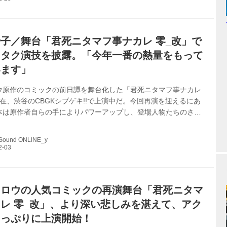
」に出演されたときも、少し怖い役でした。 あははそうでしたね。で
時は管理官なので、あまり感情を表に出さないという役職でした
バイツを憎んでいる...
子／舞台「君死ニタマフ事ナカレ 零_改」で
ヲタク演技を披露。「今年一番の熱量をもって
います」
ウ原作のコミックの前日譚を舞台化した「君死ニタマフ事ナカレ
在、渋谷のCBGKシブゲキ!!で上演中だ。今回再演を迎えるにあ
本は原作者自らの手によりパワーアップし、登場人物たちのさら
が描かれている。ここでは、そんなダークな展開にあって、一凛
く場に和みを与える貴重な役＝ツツジを好演している黒木美紗子
 Sound ONLINE_y
ューした。 ――ゲネお疲れさまでした。 ありがとうございます。
のブラックエンド（こちらが新作）だけでなく、レッドエンドの
ているんですけど、ゲネとはいえキャストの皆さんのすごい熱量
持ちがこもった素晴らしいゲ...
タロウの人気コミックの再演舞台「君死ニタマ
レ 零_改」、より深い悲しみを湛えて、アク
たっぷりに上演開始！