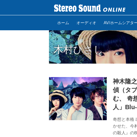
ホーム
オーディオ
AV/ホームシアタ
木村ひさし
神木隆
偵（タ
む、 奇
人」Blu
奇想と本格
かせた、今
の殺人』のB