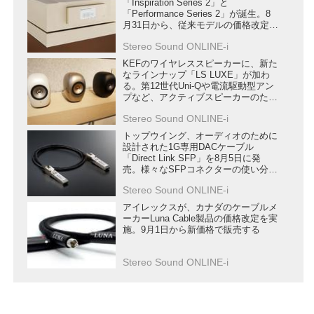
「Inspiration Series 2」と
「Performance Series 2」が誕生。8
月31日から、従来モデルの価格改定も
行う
Stereo Sound ONLINE-i
KEFのワイヤレススピーカーに、新た
なラインナップ「LS LUXE」が加わ
る。第12世代Uni-Qや電流駆動型アン
プなど、アクティブスピーカーのため
の新技術を満載
Stereo Sound ONLINE-i
トップウイング、オーディオのために
設計された1G専用DACケーブル
「Direct Link SFP」を8月5日に発
売。様々なSFPコネクターの使い分け
を提案
Stereo Sound ONLINE-i
アイレックスが、カナダのケーブルメ
ーカーLuna Cable製品の価格改定を実
施。9月1日から新価格で販売する
Stereo Sound ONLINE-i