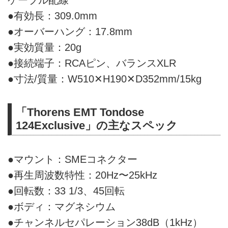
ケーブル配線
●有効長：309.0mm
●オーバーハング：17.8mm
●実効質量：20g
●接続端子：RCAピン、バランスXLR
●寸法/質量：W510✕H190✕D352mm/15kg
「Thorens EMT Tondose
124Exclusive」の主なスペック
●マウント：SMEコネクター
●再生周波数特性：20Hz〜25kHz
●回転数：33 1/3、45回転
●ボディ：マグネシウム
●チャンネルセパレーション38dB（1kHz）