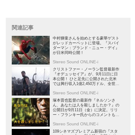
関連記事
中村獅童さんを始めとする豪華ゲスト
がレッドカーペットに登場。『スパイ
ダーマン：ブランド・ニュー・デイ』
が日米同時公開！
Stereo Sound ONLINE-i
クリストファー・ノーラン監督最新作
『オデュッセイア』が、9月11日に日
本公開！ ひと足先に公開された北米
では興行収入1億2,450万ドル、全世界
興行収入は2億6,406万ドルを突破
Stereo Sound ONLINE-i
塚本晋也監督の最新作『ネルソンさ
ん、あなたは人を殺しましたか？』の
公開日が9月11日（金）に決定。リリ
ー・フランキー氏からのコメントも到
着
Stereo Sound ONLINE-i
109シネマズプレミアム新宿の『スタ