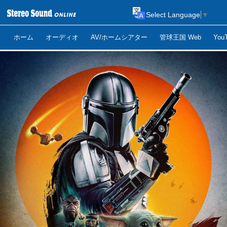
Select Language
▼
ホーム
オーディオ
AV/ホームシアター
管球王国 Web
Yo