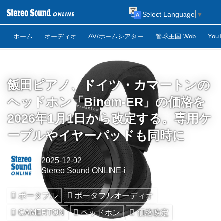
Select Language
▼
ホーム
オーディオ
AV/ホームシアター
管球王国 Web
Yo
飯田ピアノ、ドイツ・カマートンの
ヘッドホン「Binom-ER」の価格を
2026年1月1日から改定する。専用ケ
ーブルやイヤーパッドも同時に
2025-12-02
Stereo Sound ONLINE-i
ポータブル
ポータブルオーディオ
CAMERTON
ヘッドホン
価格改定