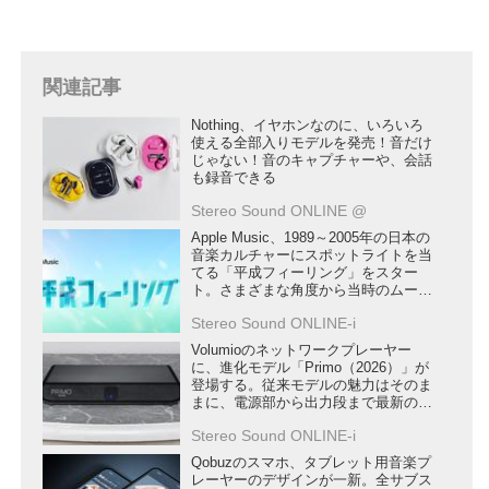
関連記事
Nothing、イヤホンなのに、いろいろ
使える全部入りモデルを発売！音だけ
じゃない！音のキャプチャーや、会話
も録音できる
Stereo Sound ONLINE @
Apple Music、1989～2005年の日本の
音楽カルチャーにスポットライトを当
てる「平成フィーリング」をスター
ト。さまざまな角度から当時のムーブ
メントにフォーカスする
Stereo Sound ONLINE-i
Volumioのネットワークプレーヤー
に、進化モデル「Primo（2026）」が
登場する。従来モデルの魅力はそのま
まに、電源部から出力段まで最新の設
計で刷新
Stereo Sound ONLINE-i
Qobuzのスマホ、タブレット用音楽プ
レーヤーのデザインが一新。全サブス