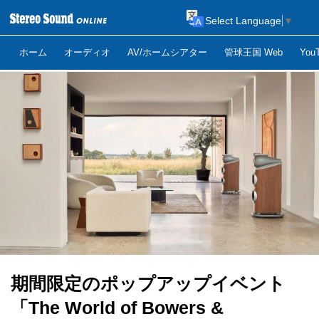
Select Language
▼
ホーム
オーディオ
AV/ホームシアター
管球王国 Web
Yo
期間限定のポップアップイベント
「The World of Bowers &