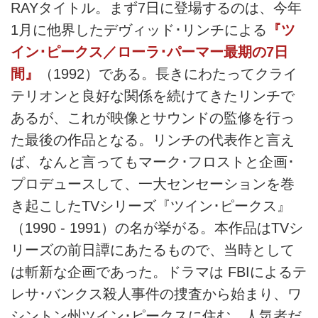
RAYタイトル。まず7日に登場するのは、今年
1月に他界したデヴィッド･リンチによる
『ツ
イン･ピークス／ローラ･パーマー最期の7日
間』
（1992）である。長きにわたってクライ
テリオンと良好な関係を続けてきたリンチで
あるが、これが映像とサウンドの監修を行っ
た最後の作品となる。リンチの代表作と言え
ば、なんと言ってもマーク･フロストと企画･
プロデュースして、一大センセーションを巻
き起こしたTVシリーズ『ツイン･ピークス』
（1990 - 1991）の名が挙がる。本作品はTVシ
リーズの前日譚にあたるもので、当時として
は斬新な企画であった。ドラマは FBIによるテ
レサ･バンクス殺人事件の捜査から始まり、ワ
シントン州ツイン･ピークスに住む、人気者だ