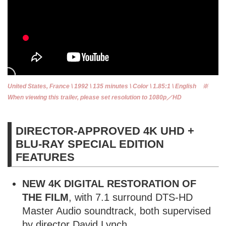
United States, France \ 1992 \ 135 minutes \ Color \ 1.85:1 \ English ※
When viewing this trailer, please set resolution to 1080p／HD
DIRECTOR-APPROVED 4K UHD +
BLU-RAY SPECIAL EDITION
FEATURES
NEW 4K DIGITAL RESTORATION OF
THE FILM
, with 7.1 surround DTS-HD
Master Audio soundtrack, both supervised
by director David Lynch