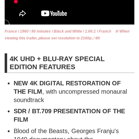
France \ 1960 \ 90 minutes \ Black and White \ 1.66:1 \ Franch ※ When
viewing this trailer, please set resolution to 2160p／4K
4K UHD + BLU-RAY SPECIAL
EDITION FEATURES
NEW 4K DIGITAL RESTORATION OF
THE FILM
, with uncompressed monaural
soundtrack
SDR / BT.709 PRESENTATION OF THE
FILM
Blood of the Beasts, Georges Franju's