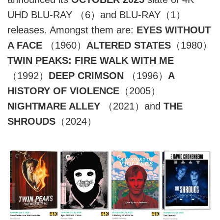
UHD BLU-RAY （6）and BLU-RAY（1）
releases. Amongst them are:
EYES WITHOUT
A FACE
（1960）
ALTERED STATES
（1980）
TWIN PEAKS: FIRE WALK WITH ME
（1992）
DEEP CRIMSON
（1996）
A
HISTORY OF VIOLENCE
（2005）
NIGHTMARE ALLEY
（2021）and
THE
SHROUDS
（2024）