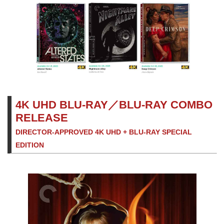
4K UHD BLU-RAY／BLU-RAY COMBO
RELEASE
DIRECTOR-APPROVED 4K UHD + BLU-RAY SPECIAL
EDITION