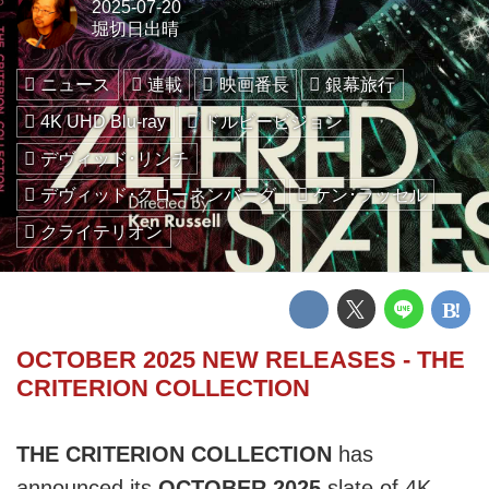
2025-07-20
堀切日出晴
ニュース
連載
映画番長
銀幕旅行
4K UHD Blu-ray
ドルビービジョン
デヴィッド･リンチ
デヴィッド･クローネンバーグ
ケン･ラッセル
クライテリオン
OCTOBER 2025 NEW RELEASES - THE
CRITERION COLLECTION
THE CRITERION COLLECTION
has
announced its
OCTOBER 2025
slate of 4K