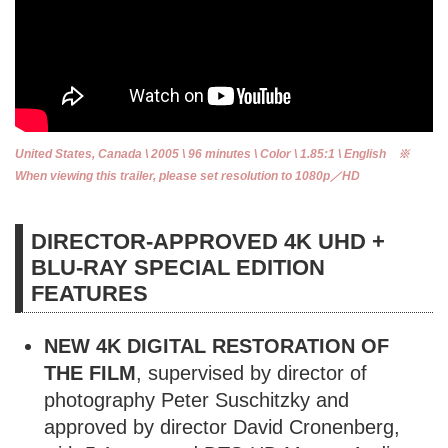
United States, Canada \ 2005 \ 96 minutes \ Color \ 1.85:1 \ English ※
When viewing this trailer, please set resolution to 1080p／HD
DIRECTOR-APPROVED 4K UHD +
BLU-RAY SPECIAL EDITION
FEATURES
NEW 4K DIGITAL RESTORATION OF
THE FILM
, supervised by director of
photography Peter Suschitzky and
approved by director David Cronenberg,