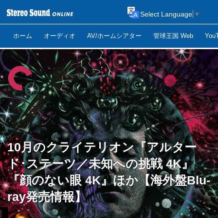
Select Language
▼
ホーム
オーディオ
AV/ホームシアター
管球王国 Web
Yo
10月のクライテリオン『アルター
ド･ステーツ／未知への挑戦 4K』
『顔のない眼 4K』ほか【海外盤Blu-
ray発売情報】