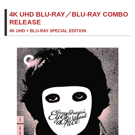
4K UHD BLU-RAY／BLU-RAY COMBO
RELEASE
4K UHD + BLU-RAY SPECIAL EDITION