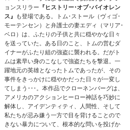
ョンスリラー
『ヒストリー･オブ･バイオレン
ス』
も登場である。トム･ストール（ヴィゴ･
モーテンセン）と弁護士の妻エディ（マリア･
ベロ）は、ふたりの子供と共に穏やかな日々
を送っていた。ある日のこと、トムの営むダ
イナーがふたり組の強盗に襲われる。だがト
ムは素早い身のこなしで強盗たちを撃退。一
躍地元の英雄となったトムであったが、その
事件をきっかけに穏やかだった日々が一変し
てしまう･･･。本作品でクローネンバーグは、
アメリカのアクションヒーロー神話を巧妙に
解体し、アイデンティティ、人間性、そして
私たちが忌み嫌う一方で目を背けることので
きない暴力について、根本的な問いを投げか