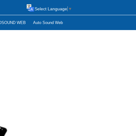
Select Language
▼
OSOUND WEB
Auto Sound Web