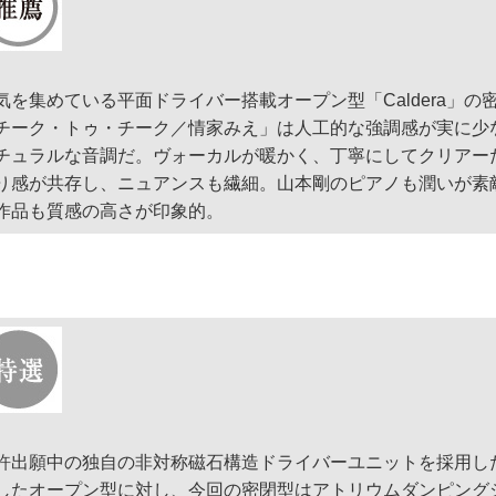
気を集めている平面ドライバー搭載オープン型「Caldera」の
チーク・トゥ・チーク／情家みえ」は人工的な強調感が実に少
チュラルな音調だ。ヴォーカルが暖かく、丁寧にしてクリアー
り感が共存し、ニュアンスも繊細。山本剛のピアノも潤いが素
作品も質感の高さが印象的。
許出願中の独自の非対称磁石構造ドライバーユニットを採用し
したオープン型に対し、今回の密閉型はアトリウムダンピング