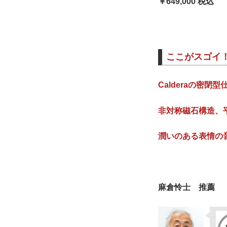
￥649,000 税込
ここがスゴイ
Calderaの密
非対称磁石構造、
潤いのある表情の
麻倉怜士 推薦