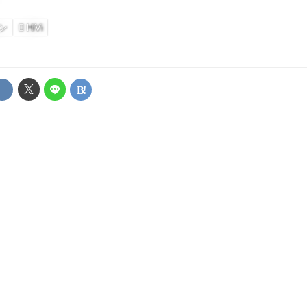
ン
HiVi