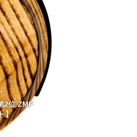
2位 ZMF
イト】