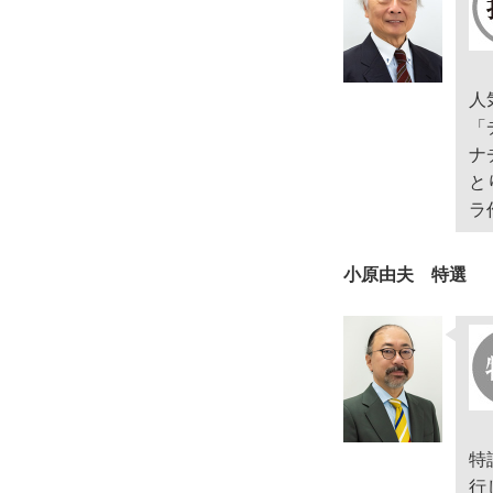
人
「
ナ
と
ラ
小原由夫 特選
特
行