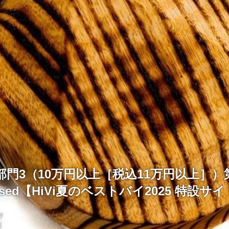
門3（10万円以上［税込11万円以上］）第
Closed【HiVi夏のベストバイ2025 特設サ
7
部