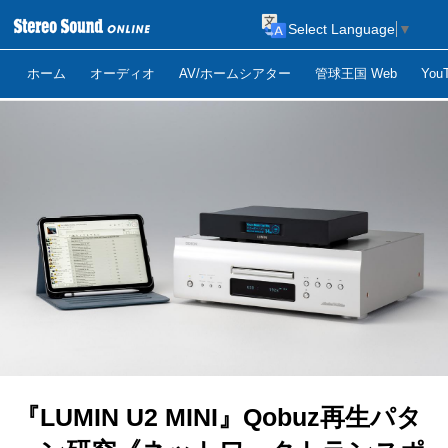
Select Language
▼
ホーム
オーディオ
AV/ホームシアター
管球王国 Web
Yo
『LUMIN U2 MINI』Qobuz再生パタ