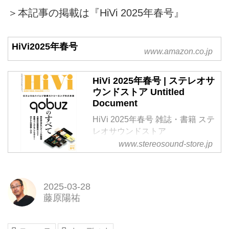
ス音源を楽しめる。しかも様々な
＞本記事の掲載は『HiVi 2025年春号』
スタイルのオーディオシステムで
自由自在に。音楽ファン、そして
オーディオファンにとって、夢の
HiVi2025年春号
ようなサービスがQobuz（コバ
www.amazon.co.jp
ズ）である。愛着を持ってディス
クメディアを慈しみつつ、新しい
HiVi 2025年春号 | ステレオサ
音楽の大海に飛び出そう。「音楽
ウンドストア Untitled
をいい音で聴く。」そのために
Document
Qobuzを網羅的かつ徹底的に研究
HiVi 2025年春号 雑誌・書籍 ステ
していく。
レオサウンドストア
www.stereosound-store.jp
2025-03-28
藤原陽祐