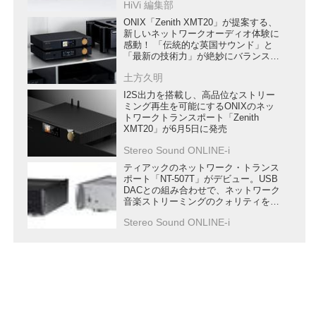
HiVi 編集部
ONIX「Zenith XMT20」が提案する、
新しいネットワークオーディオ体験に
感動！ 「伝統的な英国サウンド」と
「最新の技術力」が絶妙にバランスし
た、注目モデルだ
土方久明
I2S出力を搭載し、高品位なストリー
ミング再生を可能にするONIXのネッ
トワークトランスポート「Zenith
XMT20」が6月5日に発売
Stereo Sound ONLINE-i
ティアックのネットワーク・トランス
ポート「NT-507T」がデビュー。USB
DACとの組み合わせで、ネットワーク
音楽ストリーミングのクォリティを進
化させる
Stereo Sound ONLINE-i