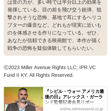
は音の力が、多い時では半分以上の効果を
発揮している。目の前を飛び交う銃弾、狙
撃されそうな恐怖、基地で耳にするヘリコ
プターの爆音など。どれもが現実に近いも
のを体感させる作りになっている。ぜひ、
あなたが信頼できる映画館で、本作が描く
戦争の恐怖を疑似体験してもらいたい。
ⓒ2023 Miller Avenue Rights LLC; IPR.VC
Fund II KY. All Rights Reserved.
『シビル・ウォー アメリカ最
後の日』アレックス・ガーラ
ンド監督記者会見リポー
ト。“この作品は、ファシズム
online.stereosound.co.jp