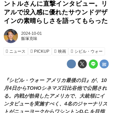
ントルさんに直撃インタビュー。リ
アルで没入感に優れたサウンドデザ
インの素晴らしさを語ってもらった
2024-10-01
飯塚克味
ニュース
PICKUP
映画
シビル・ウォー
『シビル・ウォー アメリカ最後の日』が、10
月4日からTOHOシネマズ日比谷他で公開され
る。内戦が勃発したアメリカで、大統領にイ
ンタビューを実施すべく、4名のジャーナリス
トがニューヨークからワシントンD.C.を目指