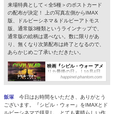
来場特典として＜全5種＞のポストカード
の配布が決定！ 上の写真左側からIMAX
版、ドルビーシネマ＆ドルビーアトモス
版、通常版3種類というラインナップで、
通常版の絵柄は選べない。数に限りがあ
り、無くなり次第配布は終了となるので、
あらかじめご了承いただきたい。
映画『シビル・ウォー アメ
リカ最後の日』｜10月4日
（金）公開
happinet-phantom.com
全米初登場１位！A24史上最大
規模の制作費＆オープニング最
飯塚
今日はお時間をいただき、ありがとう
高記録を樹立した、現代のアポ
カリプス。
ございます。『シビル・ウォー』をIMAXとド
2024年、戦慄とともに、世界
ルビーシネマで拝見し、とても素晴らしい作