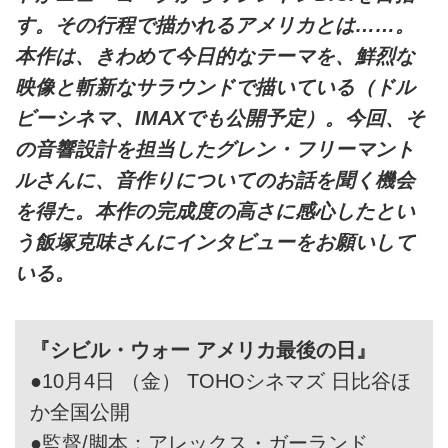
す。その行程で描かれるアメリカとは……。
本作は、きわめて今日的なテーマを、鮮烈な
映像と斬新なサラウンドで描いている（ドル
ビーシネマ、IMAXでも公開予定）。今回、そ
の音響設計を担当したグレン・フリーマント
ルさんに、音作りについてのお話を聞く機会
を得た。本作の完成度の高さに感心したとい
う飯塚克味さんにインタビューをお願いして
いる。
『シビル・ウォー アメリカ最後の日』
●10月4日 （金） TOHOシネマズ 日比谷ほ
か全国公開
●監督/脚本：アレックス・ガーランド