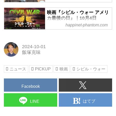
対デモクラシーという構造を
描いているつもりです” -
映画『シビル・ウォー アメリ
Stereo Sound ONLINE
カ最後の日』｜10月4日
10月4日（金）に公開される、
（金）公開
happinet-phantom.com
『シビル・ウォー アメリカ最後
全米初登場１位！A24史上最大規
の日』。A24史上最高のオープニ
模の制作費＆オープニング最高記
ング記録を樹立し、更に興行収入
録を樹立した、現代のアポカリプ
ランキングで2週連続1位を獲得し
2024-10-01
ス。
た注目作品だ。
飯塚克味
2024年、戦慄とともに、世界の
メガホンを執ったのは、長編デビ
終焉を目撃する。
ュー作『エクス・マキナ』で 第
ニュース
PICKUP
映画
シビル・ウォー
88回アカデミー賞視覚効果賞を受
賞したアレックス・ガーランド監
督。先日、ガーランド監督の来日
Facebook
を記念し、映画評論家の町山智浩
さんが作品にまつわる疑問を監督
本人にぶつける記者会見が開催さ
はてブ
LINE
れた。
プレミア試写会に続いて登壇した