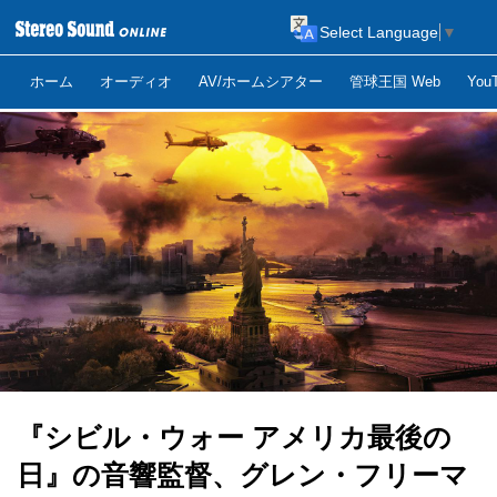
Select Language
▼
ホーム
オーディオ
AV/ホームシアター
管球王国 Web
Yo
『シビル・ウォー アメリカ最後の
日』の音響監督、グレン・フリーマ