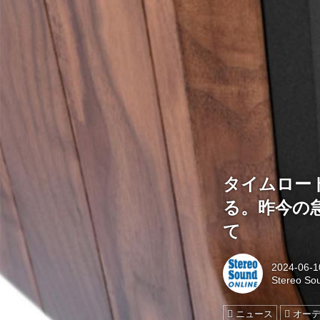
タイムロード
る。昨今の
て
2024-06-1
Stereo So
ニュース
オー