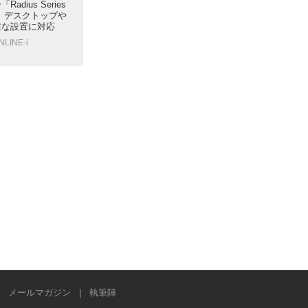
dius Series
。デスクトップや
在な設置に対応
NLINE-i
|
メールマガジン
|
執筆陣