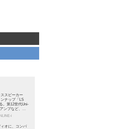
レススピーカー
ンナップ「LS
る。第12世代Uni-
型アンプなど、ア
ーカーのための新
NLINE-i
ディオに、コンパ