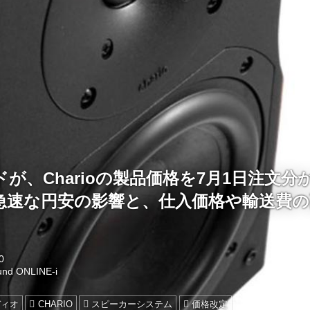
が、Charioの製品価格を7月1日注文分
急速な円安の影響と、仕入価格や輸送費の
0
und ONLINE-i
ディオ
CHARIO
スピーカーシステム
価格改定