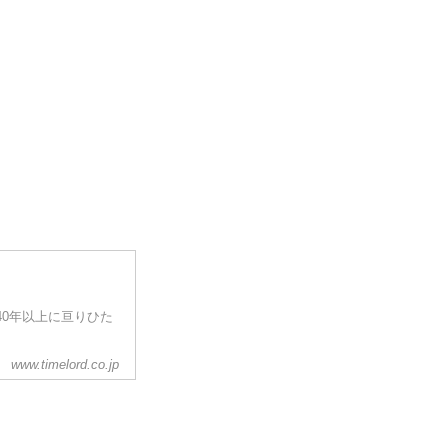
来40年以上に亘りひた
www.timelord.co.jp