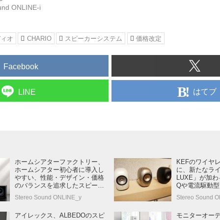
und ONLINE-i
ディオ
CHARIO
スピーカーシステム
価格改定
Facebook
はてブ
LINE
ホームシアターファクトリー、
KEFのワイヤ
ホームシアター初心者に導入し
に、新たなライ
やすい、性能・デザイン・価格
LUXE」が加わ
のバランスを追求したスピーカ
Qや電流駆動
ーシステム「HF-SP250シリー
クティブスピ
Stereo Sound ONLINE_y
Stereo Sound O
ズ」を発売
技術を満載
アイレックス、ALBEDOのスピ
モニターオー