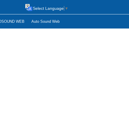
Select Language
▼
OSOUND WEB
Auto Sound Web