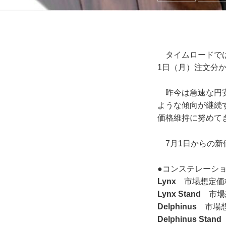
タイムロードでは
1日（月）注文分
昨今は急速な円安
ような傾向が継続
価格維持に努めて
7月1日からの新
●コンステレーシ
Lynx
市場想定価格 
Lynx Stand
市場想
Delphinus
市場想定
Delphinus Stand