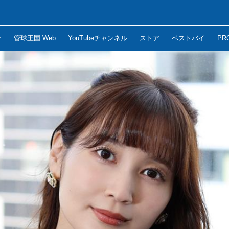
ー
管球王国 Web
YouTubeチャンネル
ストア
ベストバイ
PR