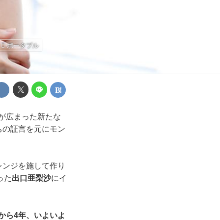
ポータブル
が広まった新たな
ちの証言を元にモン
レンジを施して作り
った
出口亜梨沙
にイ
から4年、いよいよ