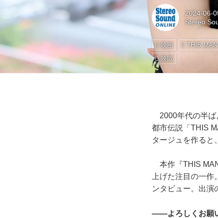
2024-06-0
Stereo So
映画
THIS MAN
映取
2000年代の半
都市伝説「THIS
タージュを作ると
本作『THIS 
上げた注目の一作
ンタビュー。出演
――よろしくお願