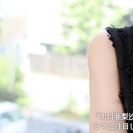
「出口亜梨沙
ラマに注目