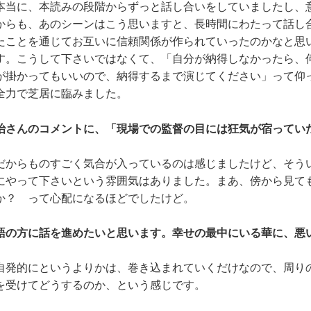
当に、本読みの段階からずっと話し合いをしていましたし、
からも、あのシーンはこう思いますと、長時間にわたって話し
たことを通じてお互いに信頼関係が作られていったのかなと思
す。こうして下さいではなくて、「自分が納得しなかったら、
が掛かってもいいので、納得するまで演じてください」って
全力で芝居に臨みました。
治さんのコメントに、「現場での監督の目には狂気が宿ってい
からものすごく気合が入っているのは感じましたけど、そう
にやって下さいという雰囲気はありました。まあ、傍から見て
か？ って心配になるほどでしたけど。
語の方に話を進めたいと思います。幸せの最中にいる華に、悪
発的にというよりかは、巻き込まれていくだけなので、周り
を受けてどうするのか、という感じです。