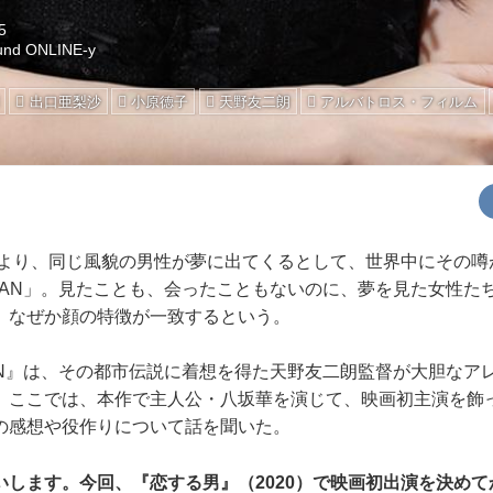
5
und ONLINE-y
出口亜梨沙
小原徳子
天野友二朗
アルバトロス・フィルム
ばより、同じ風貌の男性が夢に出てくるとして、世界中にその噂
 MAN」。見たことも、会ったこともないのに、夢を見た女性た
、なぜか顔の特徴が一致するという。
MAN』は、その都市伝説に着想を得た天野友二朗監督が大胆なア
。ここでは、本作で主人公・八坂華を演じて、映画初主演を飾
の感想や役作りについて話を聞いた。
いします。今回、『恋する男』（2020）で映画初出演を決めて