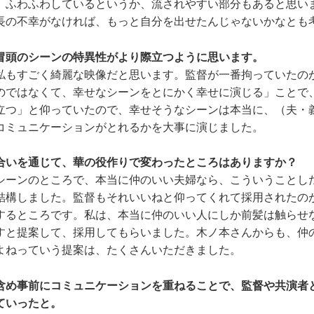
、ふわふわしているというか、流されやすい部分もあると思い
長の不幸がなければ、もっと自分を出せたんじゃないかなとも
冒頭のシーンの特異性がより際立つように思います。
もすごく綺麗な映像だと思います。監督が一番拘っていたの
のではなくて、幸せなシーンをとにかく幸せに演じる」ことで
立つ」と仰っていたので、幸せそうなシーンは本当に、（夫・
コミュニケーションがとれるかを大事に演じました。
合いを通じて、華の役作りで変わったところはありますか？
ーンのところで、本当に仲のいい夫婦なら、こういうことし
結構しました。監督もそれいいねと仰ってくれて採用されたの
するところです。私は、本当に仲のいい人にしか前髪は触らせ
すと提案して、採用してもらいました。木ノ本さんからも、仲
よねっていう提案は、たくさんいただきました。
含め事前にコミュニケーションを重ねることで、監督や共演者
ていったと。